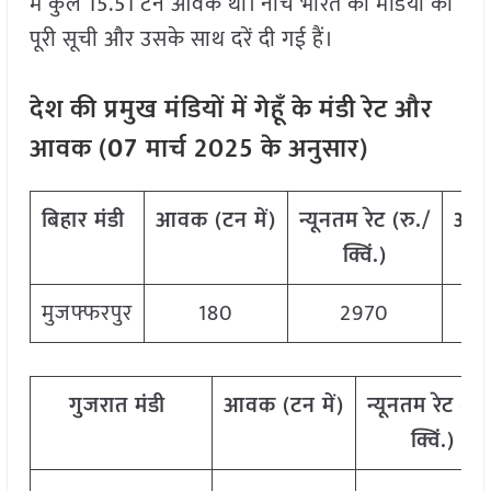
में कुल 15.51 टन आवक थी। नीचे भारत की मंडियों की
पूरी सूची और उसके साथ दरें दी गई हैं।
देश
की
प्रमुख
मंडियों
में
गेहूँ
के
मंडी
रेट
और
आवक
(
07
मार्च
202
5
के
अनुसार
)
बिहार
मंडी
आवक
(
टन
में
)
न्यूनतम
रेट
(
रु
./
अध
क्विं
.)
मुजफ्फरपुर
180
2970
गुजरात
मंडी
आवक
(
टन
में
)
न्यूनतम
रेट
(
रु
.
क्विं
.)