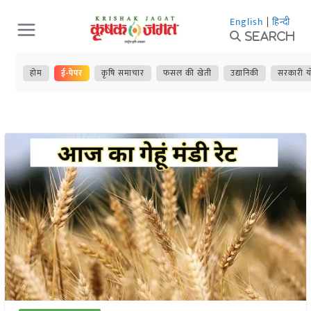
Skip
English
|
हिन्दी
to
Search
content
होम
ई-पेपर
कृषि समाचार
फसल की खेती
उद्यानिकी
सरकारी य