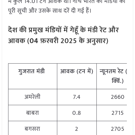
में कुल 14.01 टन आवक थी। नीचे भारत की मंडियों की
पूरी सूची और उसके साथ दरें दी गई हैं।
देश
की
प्रमुख
मंडियों
में
गेहूँ
के
मंडी
रेट
और
आवक
(
04
फ़रवरी
202
5
के
अनुसार
)
गुजरात
मंडी
आवक
(
टन
में
)
न्यूनतम
रेट
(
रु
.
क्विं
.)
अमरेली
7.4
2660
बाबरा
0.8
2715
बगसरा
2
2705