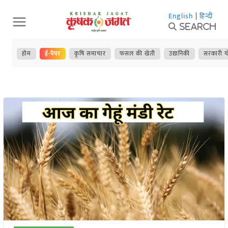
Skip
English
|
हिन्दी
to
Search
content
होम
ई-पेपर
कृषि समाचार
फसल की खेती
उद्यानिकी
सरकारी य