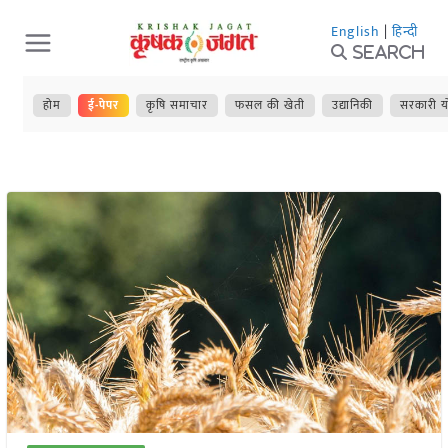
Skip
English
|
हिन्दी
to
Search
content
होम
ई-पेपर
कृषि समाचार
फसल की खेती
उद्यानिकी
सरकारी य