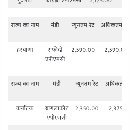
गुजरात
ध्राग्रध्रा एपीएमसी
2,175.00
2,
राज्य
का
नाम
मंडी
न्यूनतम
रेट
अधिकतम
रेट
हरयाणा
सफीदों
2,590.00
2,590.00
एपीएमसी
राज्य
का
नाम
मंडी
न्यूनतम
रेट
अधिकतम
कर्नाटक
बागलाकोट
2,350.00
2,375.0
एपीएमसी