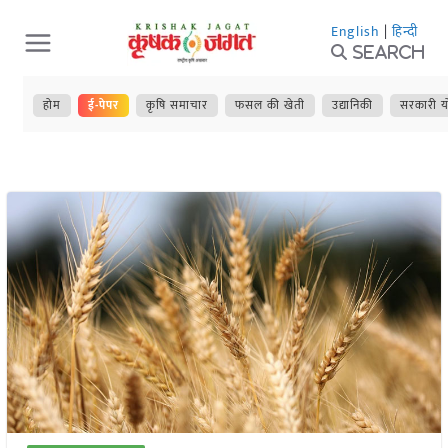
Skip
English
|
हिन्दी
to
Search
content
होम
ई-पेपर
कृषि समाचार
फसल की खेती
उद्यानिकी
सरकारी य