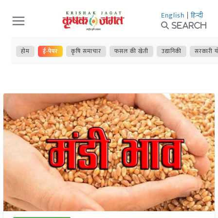
Skip
English
|
हिन्दी
to
Search
content
होम
ई-पेपर
कृषि समाचार
फसल की खेती
उद्यानिकी
सरकारी य