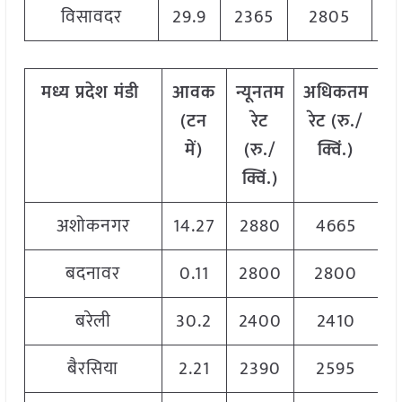
विसावदर
29.9
2365
2805
2
मध्य
प्रदेश
मंडी
आवक
न्यूनतम
अधिकतम
म
(
टन
रेट
रेट
(
रु
./
में
)
(
रु
./
क्विं
.)
(
क्विं
.)
क्
अशोकनगर
14.27
2880
4665
2
बदनावर
0.11
2800
2800
2
बरेली
30.2
2400
2410
2
बैरसिया
2.21
2390
2595
2