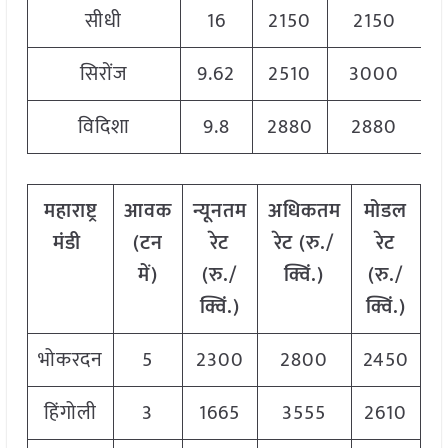
सीधी
16
2150
2150
2
सिरोंज
9.62
2510
3000
2
विदिशा
9.8
2880
2880
2
महाराष्ट्र
आवक
न्यूनतम
अधिकतम
मोडल
मंडी
(
टन
रेट
रेट
(
रु
./
रेट
में
)
(
रु
./
क्विं
.)
(
रु
./
क्विं
.)
क्विं
.)
भोकरदन
5
2300
2800
2450
हिंगोली
3
1665
3555
2610