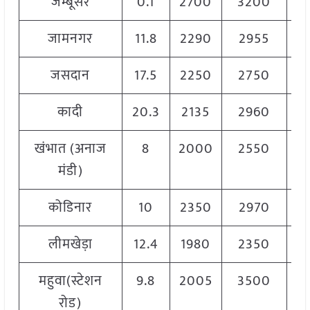
जम्बूसर
0.1
2700
3200
3
जामनगर
11.8
2290
2955
2
जसदान
17.5
2250
2750
2
कादी
20.3
2135
2960
2
खंभात (अनाज
8
2000
2550
2
मंडी)
कोडिनार
10
2350
2970
2
लीमखेड़ा
12.4
1980
2350
2
महुवा(स्टेशन
9.8
2005
3500
2
रोड)