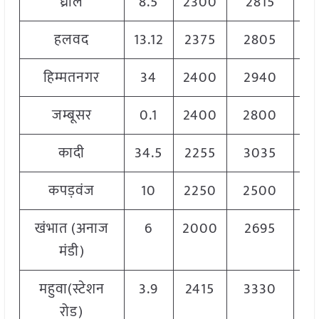
ध्रोल
8.5
2300
2815
25
हलवद
13.12
2375
2805
26
हिम्मतनगर
34
2400
2940
26
जम्बूसर
0.1
2400
2800
26
कादी
34.5
2255
3035
27
कपड़वंज
10
2250
2500
23
खंभात (अनाज
6
2000
2695
22
मंडी)
महुवा(स्टेशन
3.9
2415
3330
28
रोड)