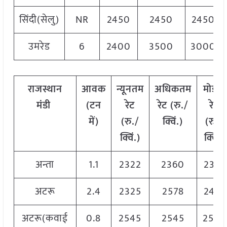
सिंदी(सेलु)
NR
2450
2450
2450
उमरेड
6
2400
3500
3000
राजस्थान
आवक
न्यूनतम
अधिकतम
मोडल
मंडी
(टन
रेट
रेट (रु./
रेट
में)
(रु./
क्विं.)
(
रु./
क्विं.)
क्विं.)
अन्ता
1.1
2322
2360
2341
अटरू
2.4
2325
2578
2451
अटरू(कवाई
0.8
2545
2545
2545