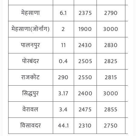
मेहसाणा
6.1
2375
2790
25
मेहसाणा(जोर्नांग)
2
1900
3000
27
पालनपुर
11
2430
2830
26
पोरबंदर
0.4
2505
2825
26
राजकोट
290
2550
2815
27
सिद्धपुर
3.17
2400
3000
27
वेरावल
3.4
2475
2855
26
विसावदर
44.1
2310
2750
25