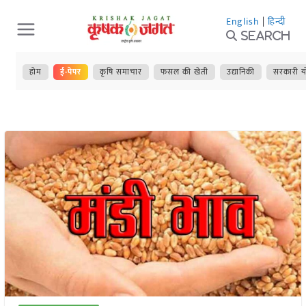
Skip
English
|
हिन्दी
to
Search
content
होम
ई-पेपर
कृषि समाचार
फसल की खेती
उद्यानिकी
सरकारी य