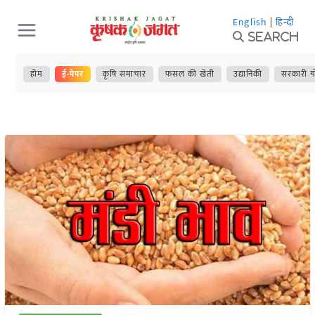
Skip
English
|
हिन्दी
to
Search
content
होम
ई-पेपर
कृषि समाचार
फसल की खेती
उद्यानिकी
सरकारी य