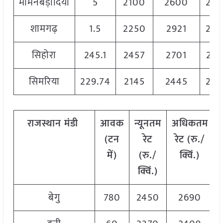
मोमनबड़ोदिया
5
2100
2600
235
शामगढ़
1.5
2250
2921
268
सिहोरा
245.1
2457
2701
256
सिमरिया
229.74
2145
2445
225
राजस्थान
मंडी
आवक
न्यूनतम
अधिकतम
(
टन
रेट
रेट
(
रु
./
में
)
(
रु
./
क्विं
.)
क्विं
.)
क
बेगु
780
2450
2690