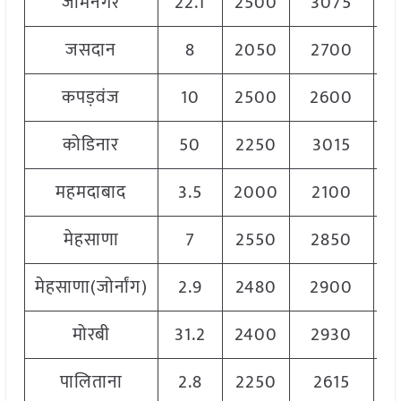
जामनगर
22.1
2500
3075
2
जसदान
8
2050
2700
2
कपड़वंज
10
2500
2600
2
कोडिनार
50
2250
3015
2
महमदाबाद
3.5
2000
2100
2
मेहसाणा
7
2550
2850
2
मेहसाणा(जोर्नांग)
2.9
2480
2900
2
मोरबी
31.2
2400
2930
2
पालिताना
2.8
2250
2615
2