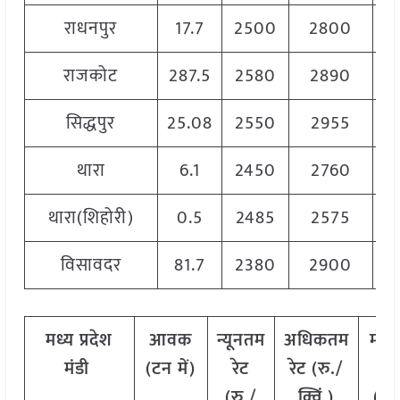
राधनपुर
17.7
2500
2800
2
राजकोट
287.5
2580
2890
2
सिद्धपुर
25.08
2550
2955
2
थारा
6.1
2450
2760
2
थारा(शिहोरी)
0.5
2485
2575
2
विसावदर
81.7
2380
2900
2
मध्य
प्रदेश
आवक
न्यूनतम
अधिकतम
मोड
मंडी
(
टन
में
)
रेट
रेट
(
रु
./
रेट
(
रु
./
क्विं
.)
(
रु
.