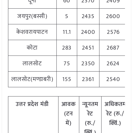
दूनी
60
2370
2409
जयपुर(बस्सी)
5
2435
2600
केशवरायपाटन
11.1
2400
2576
कोटा
283
2451
2687
लालसोट
75
2350
2624
लालसोट(मण्डाबरी)
155
2361
2540
उत्तर
प्रदेश
मंडी
आवक
न्यूनतम
अधिकतम
(
टन
रेट
रेट
(
रु
./
में
)
(
रु
./
क्विं
.)
क्विं
.)