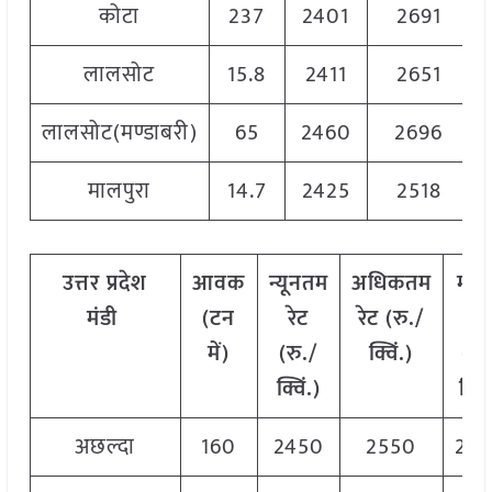
कोटा
237
2401
2691
लालसोट
15.8
2411
2651
लालसोट(मण्डाबरी)
65
2460
2696
मालपुरा
14.7
2425
2518
उत्तर
प्रदेश
आवक
न्यूनतम
अधिकतम
मो
मंडी
(
टन
रेट
रेट
(
रु
./
रेट
में
)
(
रु
./
क्विं
.)
(
रु
क्विं
.)
क्विं
अछल्दा
160
2450
2550
25