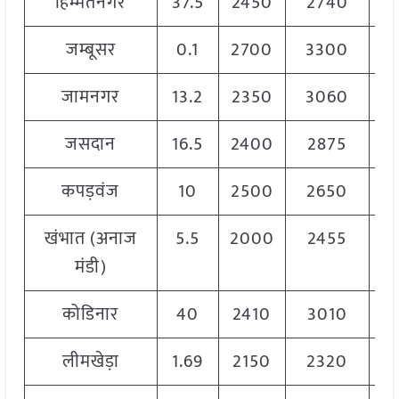
हिम्मतनगर
37.5
2450
2740
2
जम्बूसर
0.1
2700
3300
3
जामनगर
13.2
2350
3060
2
जसदान
16.5
2400
2875
2
कपड़वंज
10
2500
2650
2
खंभात (अनाज
5.5
2000
2455
2
मंडी)
कोडिनार
40
2410
3010
2
लीमखेड़ा
1.69
2150
2320
2