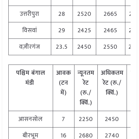
उत्तरीपुरा
28
2520
2665
25
विसवां
29
2425
2465
24
वज़ीरगंज
23.5
2450
2550
25
पश्चिम
बंगाल
आवक
न्यूनतम
अधिकतम
मो
मंडी
(
टन
रेट
रेट
(
रु
./
रे
में
)
(
रु
./
क्विं
.)
(
रु
क्विं
.)
क्वि
आसनसोल
7
2250
2450
23
बीरभूम
16
2680
2740
27