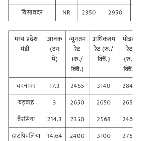
विसावदर
NR
2350
2950
2
मध्य
प्रदेश
आवक
न्यूनतम
अधिकतम
मोडल
मंडी
(
टन
रेट
रेट
(
रु
./
रेट
में
)
(
रु
./
क्विं
.)
(
रु
./
क्विं
.)
क्विं
.)
बदनावर
17.3
2465
3140
2845
बड़वाह
3
2650
2650
2650
बैरसिया
214.3
2350
2568
2460
हाटपिपलिया
14.64
2400
3100
2750