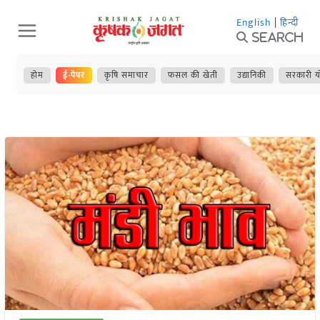
Skip
English
|
हिन्दी
to
Search
content
होम
ई-पेपर
कृषि समाचार
फसल की खेती
उद्यानिकी
सरकारी य