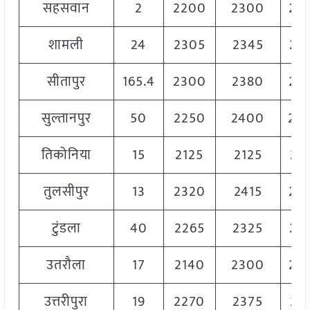
सहसवान
2
2200
2300
22
शामली
24
2305
2345
23
सीतापुर
165.4
2300
2380
23
सुल्तानपुर
50
2250
2400
23
तिकोनिया
15
2125
2125
21
तुलसीपुर
13
2320
2415
23
टुंडला
40
2265
2325
23
उतरौला
17
2140
2300
22
उत्तरीपुरा
19
2270
2375
23