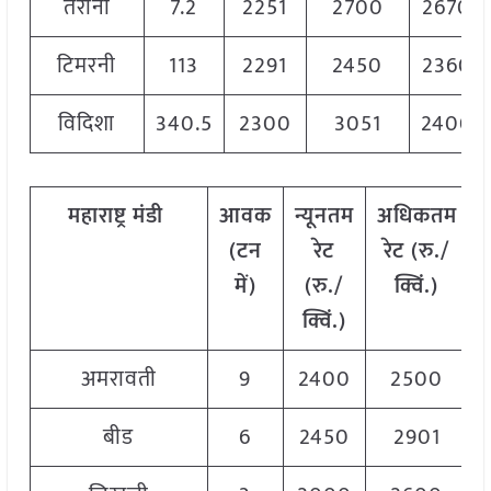
तराना
7.2
2251
2700
2670
टिमरनी
113
2291
2450
2360
विदिशा
340.5
2300
3051
2400
महाराष्ट्र
मंडी
आवक
न्यूनतम
अधिकतम
(टन
रेट
रेट (रु./
में)
(रु./
क्विं.)
क्विं.)
क
अमरावती
9
2400
2500
बीड
6
2450
2901