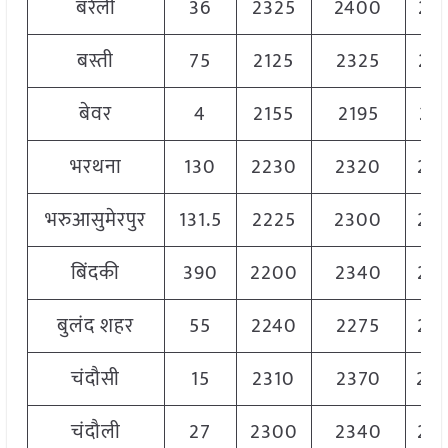
बरेली
36
2325
2400
23
बस्ती
75
2125
2325
22
बेवर
4
2155
2195
21
भरथना
130
2230
2320
22
भरुआसुमेरपुर
131.5
2225
2300
22
बिंदकी
390
2200
2340
23
बुलंद शहर
55
2240
2275
22
चंदौसी
15
2310
2370
23
चंदौली
27
2300
2340
23