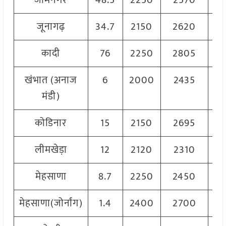
जामनगर
48.5
2250
2570
2
जूनागढ़
34.7
2150
2620
2
कादी
76
2250
2805
2
खंभात (अनाज
6
2000
2435
2
मंडी)
कोडिनार
15
2150
2695
2
लीमखेड़ा
12
2120
2310
2
मेहसाणा
8.7
2250
2450
2
मेहसाणा(जोर्नांग)
1.4
2400
2700
2