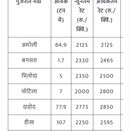
गुजरात
मंडी
आवक
न्यूनतम
अधिकतम
म
(टन
रेट
रेट (रु./
में)
(रु./
क्विं.)
(
र
क्विं.)
क्
अमरेली
64.9
2125
2125
2
बगसरा
1.7
2330
2465
2
भिलोदा
5
2350
2500
2
चोटिला
7
2000
2800
2
दाहोद
77.9
2775
2850
2
डीसा
107
2250
2595
2