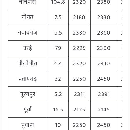
नानपारा
104.8
2320
2380
23
नौगढ़
7.5
2180
2330
22
नवाबगंज
6.5
2330
2360
23
उरई
79
2225
2300
22
पीलीभीत
4.4
2320
2410
23
प्रतापगढ़
32
2250
2450
23
पूरनपुर
5.2
2311
2391
23
पूर्वा
16.5
2125
2145
21
पुवाहा
10
2250
2450
23