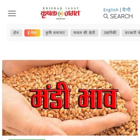
Skip
English
|
हिन्दी
to
Search
content
होम
ई-पेपर
कृषि समाचार
फसल की खेती
उद्यानिकी
सरकारी य