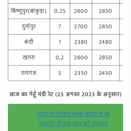
बिष्णुपुर(बांकुड़ा)
0.25
2600
2850
28
दुर्गापुर
7
2700
2850
28
कंडी
1
2380
2480
24
खतरा
0.2
2600
2850
28
रायगंज
5
2350
2450
24
आज का गेहूँ मंडी रेट (25 अगस्त 2023 के अनुसार)
प्याज पर निर्यात शुल्क वापस ले या
भावांतर योजना लागू करे सरकार