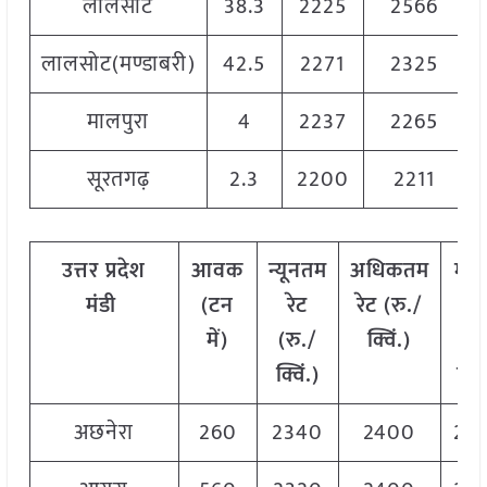
लालसोट
38.3
2225
2566
लालसोट(मण्डाबरी)
42.5
2271
2325
मालपुरा
4
2237
2265
सूरतगढ़
2.3
2200
2211
उत्तर
प्रदेश
आवक
न्यूनतम
अधिकतम
मो
मंडी
(टन
रेट
रेट (रु./
रे
में)
(रु./
क्विं.)
(
रु
क्विं.)
क्वि
अछनेरा
260
2340
2400
23