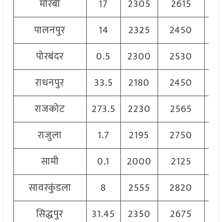
मोरबी
17
2305
2615
2
पालनपुर
14
2325
2450
2
पोरबंदर
0.5
2300
2530
2
राधनपुर
33.5
2180
2450
2
राजकोट
273.5
2230
2565
2
राजुला
1.7
2195
2750
2
सामी
0.1
2000
2125
2
सावरकुंडला
8
2555
2820
2
सिद्धपुर
31.45
2350
2675
2