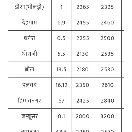
डीसा(भीलड़ी)
1
2265
2325
2
देहगाम
6.9
2455
2460
2
धनेरा
0.5
2255
2500
2
धोराजी
5.5
2130
2535
2
ध्रोल
13.5
2180
2530
2
हलवद
16.12
2350
2610
2
हिम्मतनगर
67
2425
2840
2
जम्बूसर
0.1
2800
3200
3