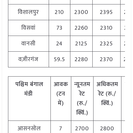
विशालपुर
210
2300
2395
23
विसवां
73
2260
2310
22
वानसी
24
2125
2325
22
वज़ीरगंज
59.5
2280
2370
23
पश्चिम
बंगाल
आवक
न्यूनतम
अधिकतम
मो
मंडी
(टन
रेट
रेट (रु./
रे
में)
(रु./
क्विं.)
(
रु
क्विं.)
क्वि
आसनसोल
7
2700
2800
27