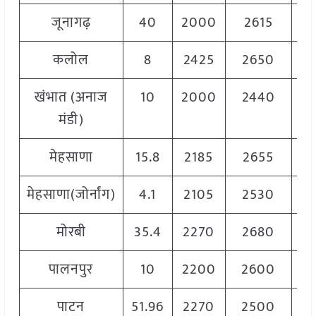
जूनागढ़
40
2000
2615
2
कलोल
8
2425
2650
2
खंभात (अनाज
10
2000
2440
2
मंडी)
मेहसाणा
15.8
2185
2655
2
मेहसाणा(जोर्नांग)
4.1
2105
2530
2
मोरबी
35.4
2270
2680
2
पालनपुर
10
2200
2600
2
पाटन
51.96
2270
2500
2