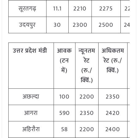
सूरतगढ़
11.1
2210
2275
2238
उदयपुर
30
2300
2500
240
उत्तर
प्रदेश मंडी
आवक
न्यूनतम
अधिकतम
मो
(टन
रेट
रेट (रु./
र
में)
(रु./
क्विं.)
(
र
क्विं.)
क्व
अछल्दा
100
2200
2350
23
आगरा
590
2350
2420
23
अहिरौरा
58
2200
2400
23