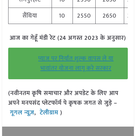
सैंथिया
10
2550
2650
26
आज का गेहूँ मंडी रेट (24 अगस्त 2023 के अनुसार)
प्याज पर निर्यात शुल्क वापस ले या
भावांतर योजना लागू करे सरकार
(नवीनतम कृषि समाचार और अपडेट के लिए आप
अपने मनपसंद प्लेटफॉर्म पे कृषक जगत से जुड़े –
गूगल न्यूज़
,
टेलीग्राम
)