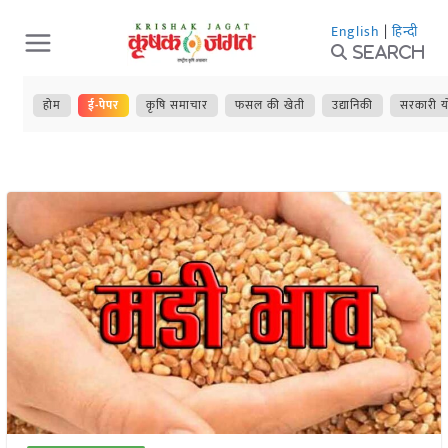
Skip
English
|
हिन्दी
to
Search
content
होम
ई-पेपर
कृषि समाचार
फसल की खेती
उद्यानिकी
सरकारी य