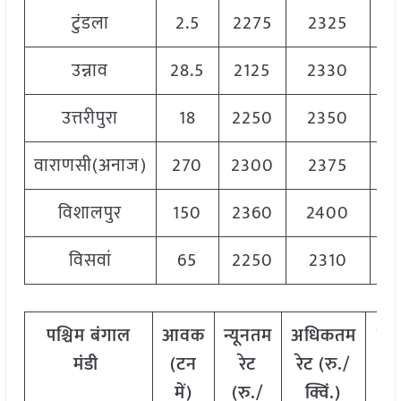
टुंडला
2.5
2275
2325
23
उन्नाव
28.5
2125
2330
23
उत्तरीपुरा
18
2250
2350
23
वाराणसी(अनाज)
270
2300
2375
23
विशालपुर
150
2360
2400
23
विसवां
65
2250
2310
22
पश्चिम
बंगाल
आवक
न्यूनतम
अधिकतम
मो
मंडी
(टन
रेट
रेट (रु./
रे
में)
(रु./
क्विं.)
(
रु