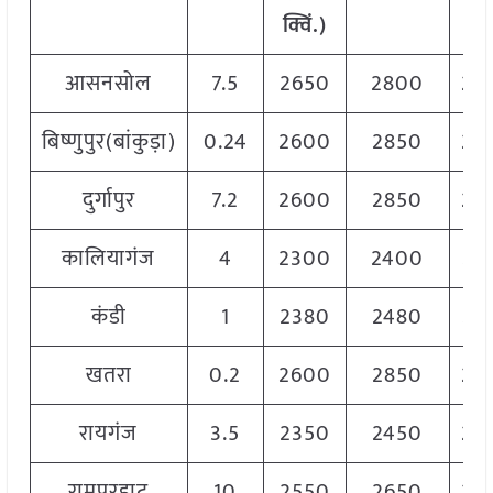
क्विं.)
क्वि
आसनसोल
7.5
2650
2800
27
बिष्णुपुर(बांकुड़ा)
0.24
2600
2850
28
दुर्गापुर
7.2
2600
2850
27
कालियागंज
4
2300
2400
23
कंडी
1
2380
2480
24
खतरा
0.2
2600
2850
28
रायगंज
3.5
2350
2450
24
रामपुरहाट
10
2550
2650
26