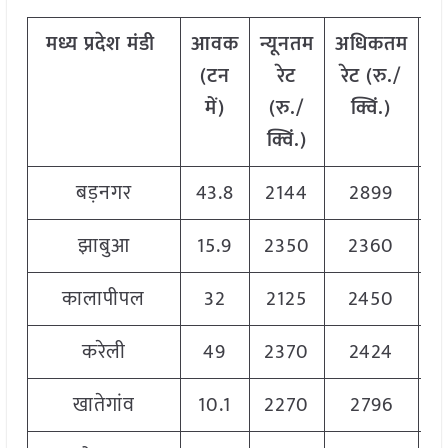
मध्य
प्रदेश मंडी
आवक
न्यूनतम
अधिकतम
म
(टन
रेट
रेट (रु./
में)
(रु./
क्विं.)
(
क्विं.)
क्
बड़नगर
43.8
2144
2899
2
झाबुआ
15.9
2350
2360
2
कालापीपल
32
2125
2450
2
करेली
49
2370
2424
2
खातेगांव
10.1
2270
2796
2