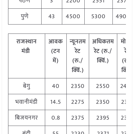
पैठण
3
2200
2551
2371
पुणे
43
4500
5300
4900
राजस्थान
आवक
न्यूनतम
अधिकतम
मोडल
मंडी
(टन
रेट
रेट (रु./
रेट
में)
(रु./
क्विं.)
(
रु./
क्विं.)
क्विं.)
बेगु
40
2350
2550
240
भवानीमंडी
14.5
2275
2350
2313
बिजयनगर
0.8
2375
2395
2385
बूंदी
55
2230
2371
2301