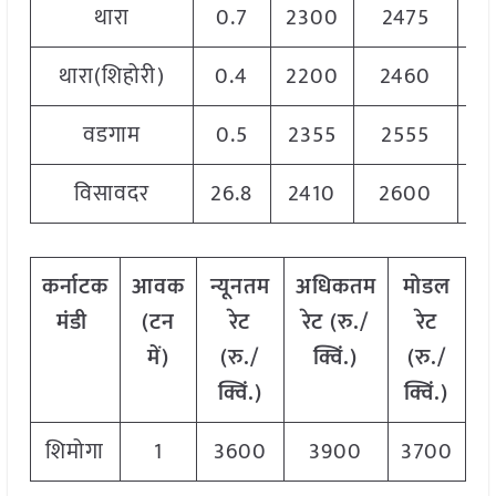
थारा
0.7
2300
2475
23
थारा(शिहोरी)
0.4
2200
2460
2
वडगाम
0.5
2355
2555
2
विसावदर
26.8
2410
2600
2
कर्नाटक
आवक
न्यूनतम
अधिकतम
मोडल
मंडी
(टन
रेट
रेट (रु./
रेट
में)
(रु./
क्विं.)
(
रु./
क्विं.)
क्विं.)
शिमोगा
1
3600
3900
3700