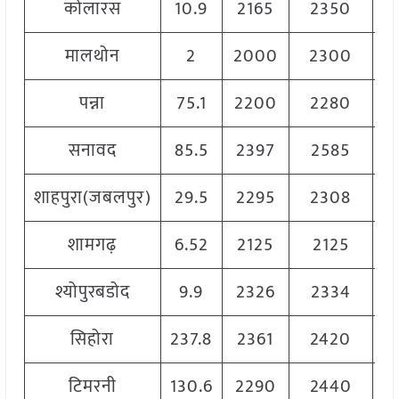
कोलारस
10.9
2165
2350
2
मालथोन
2
2000
2300
2
पन्ना
75.1
2200
2280
2
सनावद
85.5
2397
2585
2
शाहपुरा(जबलपुर)
29.5
2295
2308
2
शामगढ़
6.52
2125
2125
2
श्योपुरबडोद
9.9
2326
2334
2
सिहोरा
237.8
2361
2420
2
टिमरनी
130.6
2290
2440
2