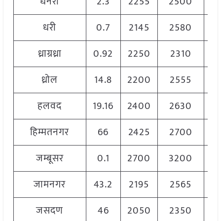
धनेरा
2.3
2255
2500
2
धरी
0.7
2145
2580
2
ध्राग्रध्रा
0.92
2250
2310
2
ध्रोल
14.8
2200
2555
2
हलवद
19.16
2400
2630
2
हिम्मतनगर
66
2425
2700
2
जम्बूसर
0.1
2700
3200
3
जामनगर
43.2
2195
2565
2
जसदण
46
2050
2350
2