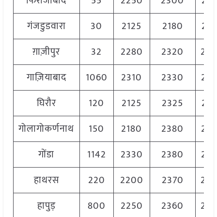
फिरोजाबाद
55
2250
2300
22
गंजडुडवारा
30
2125
2180
21
ग़ाज़ीपुर
32
2280
2320
23
गाज़ियाबाद
1060
2310
2330
23
घिरौर
120
2125
2325
22
गोलागोकर्णनाथ
150
2180
2380
22
गोंडा
1142
2330
2380
23
हाथरस
220
2200
2370
23
हापुड़
800
2250
2360
23