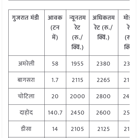
गुजरात
मंडी
आवक
न्यूनतम
अधिकतम
मोडल
(टन
रेट
रेट (रु./
रेट
में)
(रु./
क्विं.)
(
रु./
क्विं.)
क्विं.)
अमरेली
58
1955
2380
2325
बागसरा
1.7
2115
2265
2190
चोटिला
20
2000
2800
2400
दाहोद
140.7
2450
2600
2550
डीसा
14
2105
2125
2125