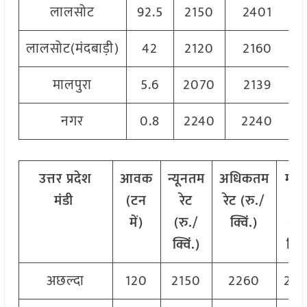
लालसोट
92.5
2150
2401
2
लालसोट(मंदबाड़ी)
42
2120
2160
2
मालपुरा
5.6
2070
2139
2
नगर
0.8
2240
2240
2
उत्तर
प्रदेश
आवक
न्यूनतम
अधिकतम
मो
मंडी
(टन
रेट
रेट (रु./
रेट
में)
(रु./
क्विं.)
(
रु
क्विं.)
क्विं
अछल्दा
120
2150
2260
22