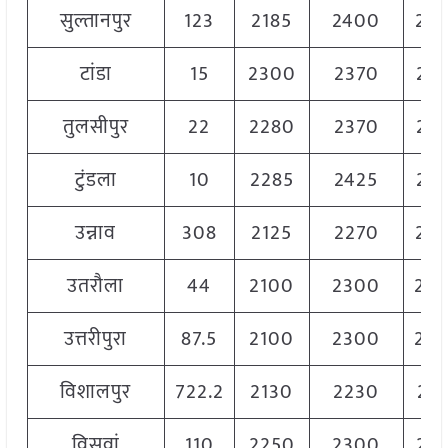
सुल्तानपुर
123
2185
2400
23
टांडा
15
2300
2370
23
तुलसीपुर
22
2280
2370
23
टुंडला
10
2285
2425
23
उन्नाव
308
2125
2270
22
उतरौला
44
2100
2300
22
उत्तरीपुरा
87.5
2100
2300
22
विशालपुर
722.2
2130
2230
217
विसवां
110
2250
2300
22