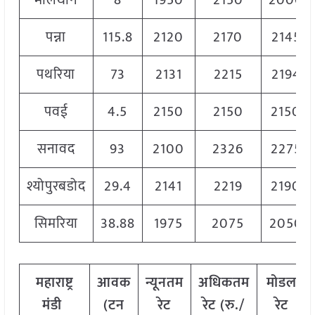
मालथोन
8
1950
2150
2000
पन्ना
115.8
2120
2170
2145
पथरिया
73
2131
2215
2194
पवई
4.5
2150
2150
2150
सनावद
93
2100
2326
2275
श्योपुरबडोद
29.4
2141
2219
2190
सिमरिया
38.88
1975
2075
2050
महाराष्ट्र
आवक
न्यूनतम
अधिकतम
मोडल
मंडी
(टन
रेट
रेट (रु./
रेट