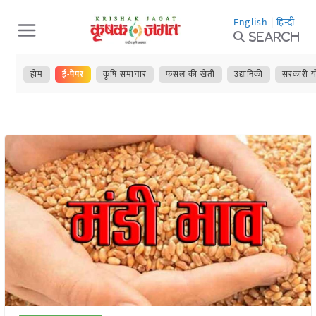
Skip
English
|
हिन्दी
to
Search
content
होम
ई-पेपर
कृषि समाचार
फसल की खेती
उद्यानिकी
सरकारी य