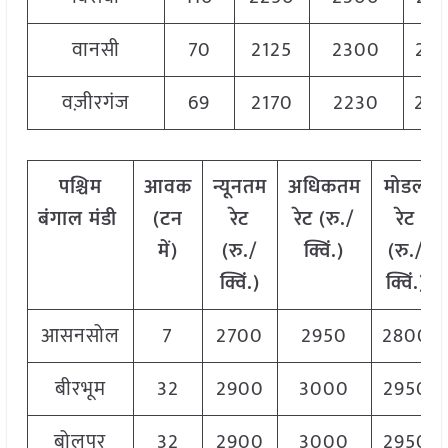
वानसी
70
2125
2300
22
वज़ीरगंज
69
2170
2230
22
पश्चिम
आवक
न्यूनतम
अधिकतम
मोडल
बंगाल मंडी
(टन
रेट
रेट (रु./
रेट
में)
(रु./
क्विं.)
(
रु./
क्विं.)
क्विं.)
आसनसोल
7
2700
2950
2800
बीरभूम
32
2900
3000
2950
बोलपुर
32
2900
3000
2950