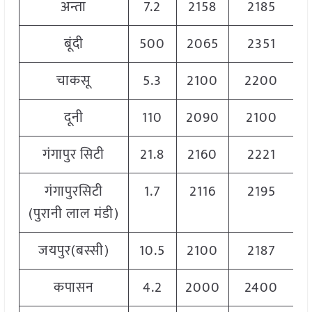
अन्ता
7.2
2158
2185
2
बूंदी
500
2065
2351
2
चाकसू
5.3
2100
2200
2
दूनी
110
2090
2100
2
गंगापुर सिटी
21.8
2160
2221
2
गंगापुरसिटी
1.7
2116
2195
2
(पुरानी लाल मंडी)
जयपुर(बस्सी)
10.5
2100
2187
2
कपासन
4.2
2000
2400
2