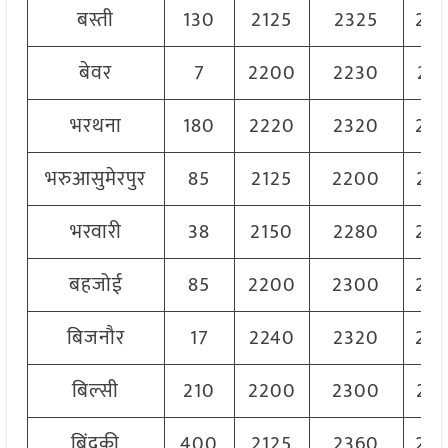
बस्ती
130
2125
2325
22
बेवर
7
2200
2230
221
भरथना
180
2220
2320
22
भरुआसुमेरपुर
85
2125
2200
21
भरवारी
38
2150
2280
22
बहजोई
85
2200
2300
22
बिजनौर
17
2240
2320
22
बिल्सी
210
2200
2300
22
बिंदकी
400
2125
2360
22