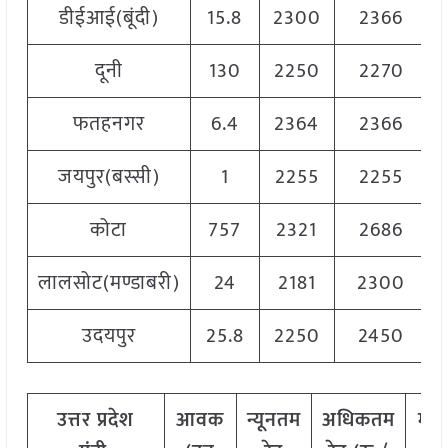
डीईआई(बूंदी)
15.8
2300
2366
दूनी
130
2250
2270
फतहनगर
6.4
2364
2366
जयपुर(बस्सी)
1
2255
2255
कोटा
757
2321
2686
लालसोट(मण्डाबरी)
24
2181
2300
उदयपुर
25.8
2250
2450
उत्तर
प्रदेश
आवक
न्यूनतम
अधिकतम
मो