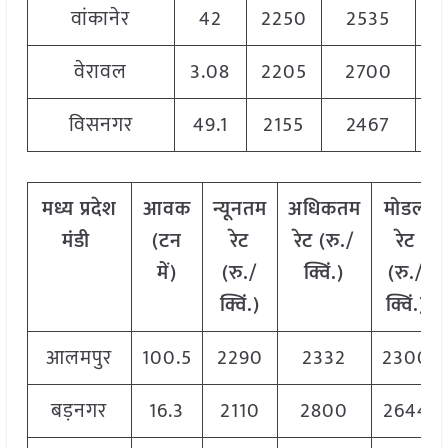
वांकानेर
42
2250
2535
2
वेरावल
3.08
2205
2700
2
विसनगर
49.1
2155
2467
2
मध्य
प्रदेश
आवक
न्यूनतम
अधिकतम
मोडल
मंडी
(टन
रेट
रेट (रु./
रेट
में)
(रु./
क्विं.)
(
रु./
क्विं.)
क्विं.)
आलमपुर
100.5
2290
2332
2300
बड़नगर
16.3
2110
2800
2644