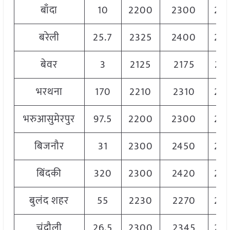
बाँदा
10
2200
2300
22
बरेली
25.7
2325
2400
23
बेवर
3
2125
2175
21
भरथना
170
2210
2310
22
भरुआसुमेरपुर
97.5
2200
2300
22
बिजनौर
31
2300
2450
23
बिंदकी
320
2300
2420
23
बुलंद शहर
55
2230
2270
22
चंदौली
26.5
2300
2345
23