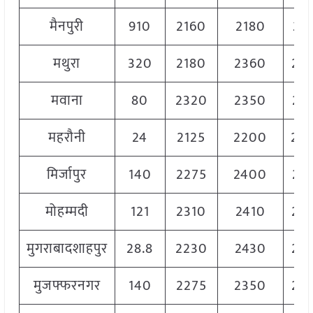
मैनपुरी
910
2160
2180
21
मथुरा
320
2180
2360
23
मवाना
80
2320
2350
23
महरौनी
24
2125
2200
22
मिर्जापुर
140
2275
2400
23
मोहम्मदी
121
2310
2410
23
मुगराबादशाहपुर
28.8
2230
2430
23
मुजफ्फरनगर
140
2275
2350
23