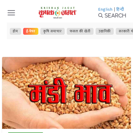
Skip
English
|
हिन्दी
to
Search
content
होम
ई-पेपर
कृषि समाचार
फसल की खेती
उद्यानिकी
सरकारी य