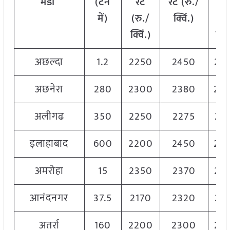
मंडी
(टन
रेट
रेट (रु./
रे
में)
(रु./
क्विं.)
(
रु
क्विं.)
क्वि
अछल्दा
1.2
2250
2450
23
अछनेरा
280
2300
2380
23
अलीगढ
350
2250
2275
22
इलाहाबाद
600
2200
2450
23
अमरोहा
15
2350
2370
23
आनंदनगर
37.5
2170
2320
22
अतर्रा
160
2200
2300
22