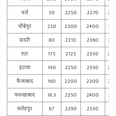
चर्रा
30
2250
2270
22
चौबेपुर
250
2300
2400
23
दादरी
80
2210
2360
22
एटा
175
2125
2350
22
इटावा
140
2250
2350
23
फैजाबाद
160
2200
2300
22
फरुखाबाद
16.5
2250
2400
23
फ़तेहपुर
67
2290
2330
23