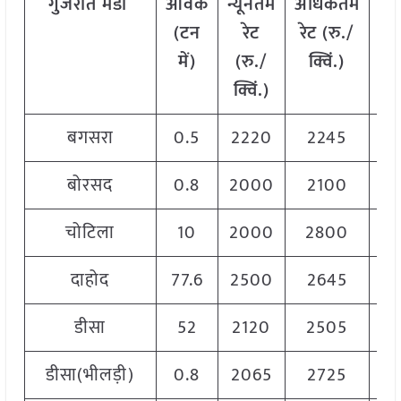
गुजरात
मंडी
आवक
न्यूनतम
अधिकतम
म
(टन
रेट
रेट (रु./
में)
(रु./
क्विं.)
(
क्विं.)
क्
बगसरा
0.5
2220
2245
2
बोरसद
0.8
2000
2100
2
चोटिला
10
2000
2800
2
दाहोद
77.6
2500
2645
2
डीसा
52
2120
2505
2
डीसा(भीलड़ी)
0.8
2065
2725
2