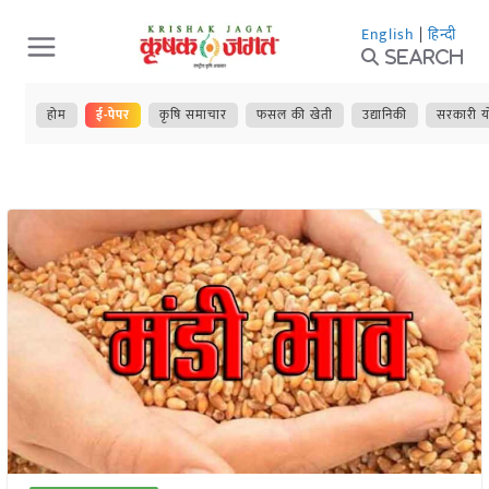
Skip
English
|
हिन्दी
to
Search
content
होम
ई-पेपर
कृषि समाचार
फसल की खेती
उद्यानिकी
सरकारी य