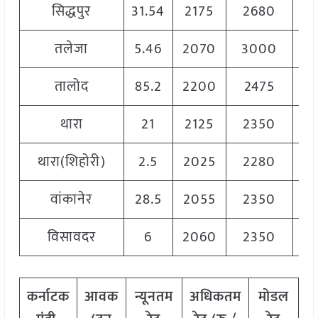
सिद्धपुर
31.54
2175
2680
2
तलेजा
5.46
2070
3000
2
तालोद
85.2
2200
2475
2
थारा
21
2125
2350
22
थारा(शिहोरी)
2.5
2025
2280
21
वांकानेर
28.5
2055
2350
2
विसावदर
6
2060
2350
2
कर्नाटक
आवक
न्यूनतम
अधिकतम
मोडल