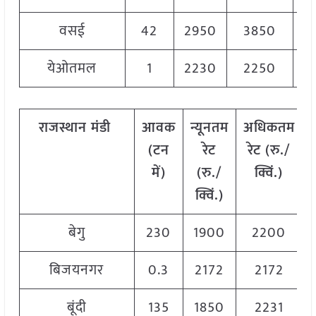
वसई
42
2950
3850
3
येओतमल
1
2230
2250
2
राजस्थान
मंडी
आवक
न्यूनतम
अधिकतम
(टन
रेट
रेट (रु./
में)
(रु./
क्विं.)
क्विं.)
बेगु
230
1900
2200
बिजयनगर
0.3
2172
2172
बूंदी
135
1850
2231