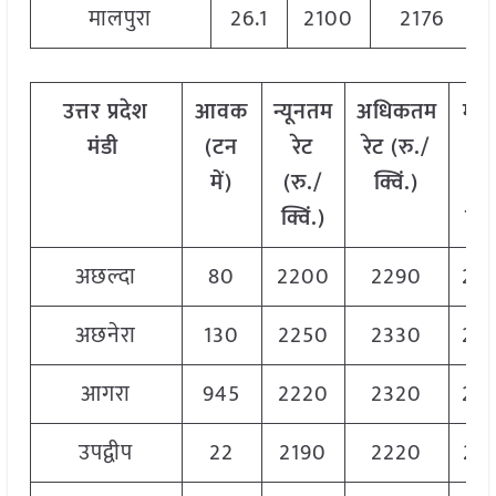
मालपुरा
26.1
2100
2176
उत्तर
प्रदेश
आवक
न्यूनतम
अधिकतम
मो
मंडी
(टन
रेट
रेट (रु./
रे
में)
(रु./
क्विं.)
(
रु
क्विं.)
क्वि
अछल्दा
80
2200
2290
22
अछनेरा
130
2250
2330
22
आगरा
945
2220
2320
22
उपद्वीप
22
2190
2220
22