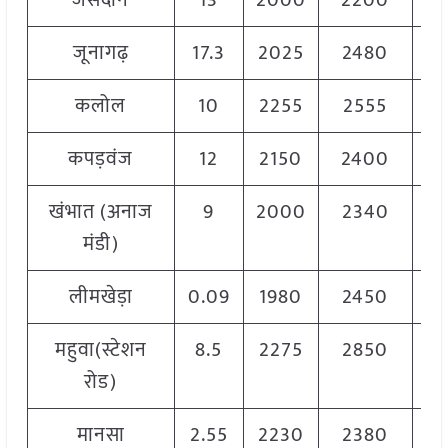
जसदान
13
2000
2200
2
जूनागढ़
17.3
2025
2480
2
कलोल
10
2255
2555
2
कपड़वंज
12
2150
2400
2
खंभात (अनाज
9
2000
2340
2
मंडी)
लीमखेड़ा
0.09
1980
2450
2
महुवा(स्टेशन
8.5
2275
2850
2
रोड)
मानसा
2.55
2230
2380
2