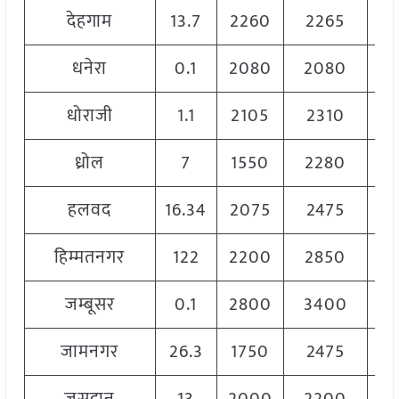
देहगाम
13.7
2260
2265
2
धनेरा
0.1
2080
2080
2
धोराजी
1.1
2105
2310
2
ध्रोल
7
1550
2280
1
हलवद
16.34
2075
2475
2
हिम्मतनगर
122
2200
2850
2
जम्बूसर
0.1
2800
3400
3
जामनगर
26.3
1750
2475
2