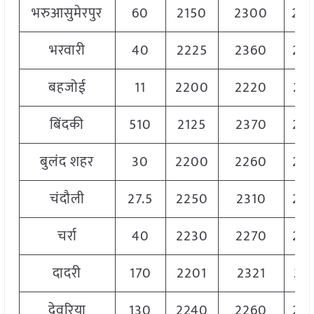
भरुआसुमेरपुर
60
2150
2300
22
भरवारी
40
2225
2360
22
बहजोई
11
2200
2220
22
बिंदकी
510
2125
2370
22
बुलंद शहर
30
2200
2260
22
चंदौली
27.5
2250
2310
22
चर्रा
40
2230
2270
22
दादरी
170
2201
2321
22
देवरिया
130
2240
2260
22