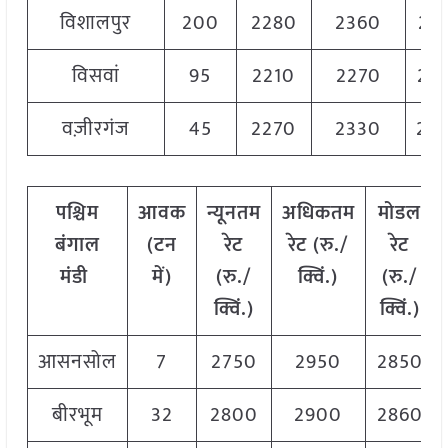
विशालपुर
200
2280
2360
23
विसवां
95
2210
2270
22
वज़ीरगंज
45
2270
2330
23
पश्चिम
आवक
न्यूनतम
अधिकतम
मोडल
बंगाल
(टन
रेट
रेट (रु./
रेट
मंडी
में)
(रु./
क्विं.)
(
रु./
क्विं.)
क्विं.)
आसनसोल
7
2750
2950
2850
बीरभूम
32
2800
2900
2860