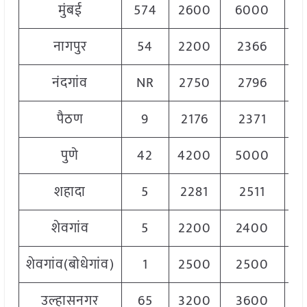
मुंबई
574
2600
6000
4
नागपुर
54
2200
2366
2
नंदगांव
NR
2750
2796
2
पैठण
9
2176
2371
2
पुणे
42
4200
5000
4
शहादा
5
2281
2511
2
शेवगांव
5
2200
2400
2
शेवगांव(बोधेगांव)
1
2500
2500
2
उल्हासनगर
65
3200
3600
3