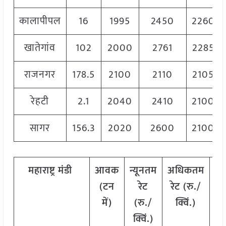
कालापीपल
16
1995
2450
2260
खातेगांव
102
2000
2761
2285
राजनगर
178.5
2100
2110
2105
रेहटी
2.1
2040
2410
2100
सागर
156.3
2020
2600
2100
महाराष्ट्र
मंडी
आवक
न्यूनतम
अधिकतम
म
(टन
रेट
रेट (रु./
र
में)
(रु./
क्विं.)
(
र
क्विं.)
क्व