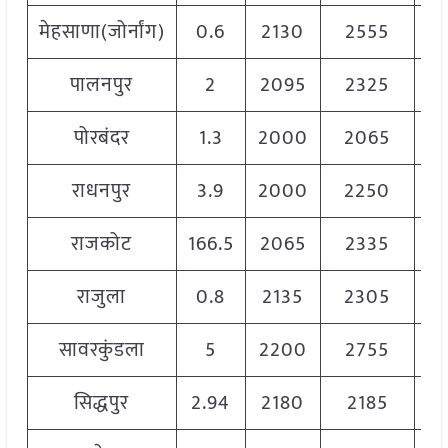
मेहसाणा(जोर्नांग)
0.6
2130
2555
2
पालनपुर
2
2095
2325
2
पोरबंदर
1.3
2000
2065
2
राधनपुर
3.9
2000
2250
2
राजकोट
166.5
2065
2335
2
राजुला
0.8
2135
2305
2
सावरकुंडला
5
2200
2755
2
सिद्धपुर
2.94
2180
2185
2