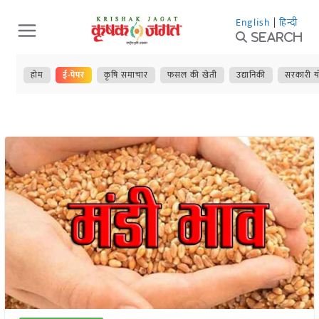
Skip
English
|
हिन्दी
to
Search
content
होम
ई-पेपर
कृषि समाचार
फसल की खेती
उद्यानिकी
सरकारी य