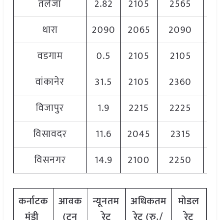
तलेजा
2.82
2105
2565
2
थारा
2090
2065
2090
20
वडगाम
0.5
2105
2105
2
वांकानेर
31.5
2105
2360
2
विजापुर
1.9
2215
2225
2
विसावदर
11.6
2045
2315
2
विसनगर
14.9
2100
2250
2
कर्नाटक
आवक
न्यूनतम
अधिकतम
मोडल
मंडी
(टन
रेट
रेट (रु./
रेट