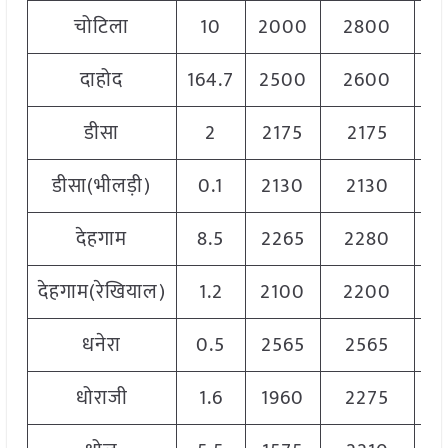
चोटिला
10
2000
2800
2
दाहोद
164.7
2500
2600
2
डीसा
2
2175
2175
2
डीसा(भीलड़ी)
0.1
2130
2130
2
देहगाम
8.5
2265
2280
2
देहगाम(रेखियाल)
1.2
2100
2200
2
धनेरा
0.5
2565
2565
2
धोराजी
1.6
1960
2275
2