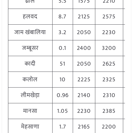
ध्रोल
5.5
1575
2210
1
हलवद
8.7
2125
2575
2
जाम खंबालिया
3.2
2050
2230
2
जम्बूसर
0.1
2400
3200
2
कादी
51
2050
2625
2
कलोल
10
2225
2325
2
लीमखेड़ा
0.96
2140
2310
2
मानसा
1.05
2230
2385
2
मेहसाणा
1.7
2165
2200
2