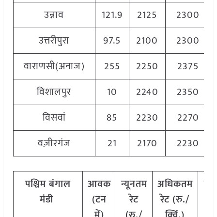
उन्नाव
121.9
2125
2300
उत्तरीपुरा
97.5
2100
2300
वाराणसी(अनाज)
255
2250
2375
विशालपुर
10
2240
2350
विसवां
85
2230
2270
वज़ीरगंज
21
2170
2230
पश्चिम
बंगाल
आवक
न्यूनतम
अधिकतम
मो
मंडी
(टन
रेट
रेट (रु./
रे
में)
(रु./
क्विं.)
(
रु