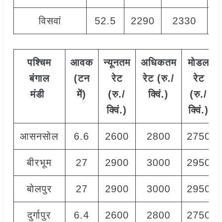
विसवां
52.5
2290
2330
2
पश्चिम
आवक
न्यूनतम
अधिकतम
मोडल
बंगाल
(टन
रेट
रेट (रु./
रेट
मंडी
में)
(रु./
क्विं.)
(
रु./
क्विं.)
क्विं.)
आसनसोल
6.6
2600
2800
2750
बीरभूम
27
2900
3000
2950
बोलपुर
27
2900
3000
2950
दुर्गापुर
6.4
2600
2800
2750