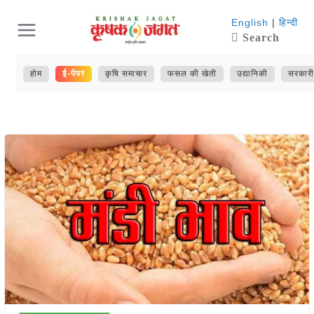
Skip
English
|
हिन्दी
Search
to
content
होम
ई-पेपर
कृषि समाचार
फसल की खेती
उद्यानिकी
सरकारी