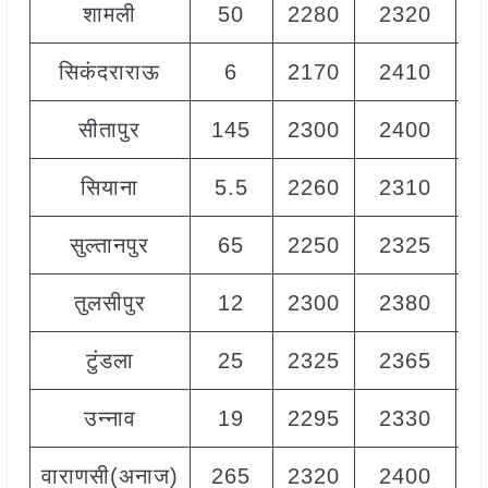
शामली
50
2280
2320
2
सिकंदराराऊ
6
2170
2410
2
सीतापुर
145
2300
2400
2
सियाना
5.5
2260
2310
2
सुल्तानपुर
65
2250
2325
2
तुलसीपुर
12
2300
2380
2
टुंडला
25
2325
2365
2
उन्नाव
19
2295
2330
2
वाराणसी(अनाज)
265
2320
2400
2