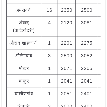
अमरावती
16
2350
2500
24
अंबाद
4
2120
3081
23
(वाडिगोदरी)
औराद शाहजानी
1
2201
2275
22
औरंगाबाद
3
2500
3052
27
भोकर
1
2071
2205
21
चाकुर
1
2041
2041
20
चालीसगांव
1
2051
2401
23
चिकली
3
2000
2400
22