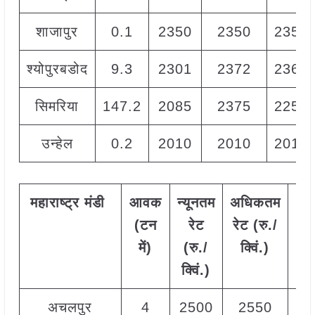
शाजापुर
0.1
2350
2350
2350
श्योपुरबडोद
9.3
2301
2372
2360
सिमरिया
147.2
2085
2375
2250
उन्हेल
0.2
2010
2010
2010
महाराष्ट्र
मंडी
आवक
न्यूनतम
अधिकतम
मो
(टन
रेट
रेट (रु./
रे
में)
(रु./
क्विं.)
(
रु
क्विं.)
क्वि
अचलपुर
4
2500
2550
25