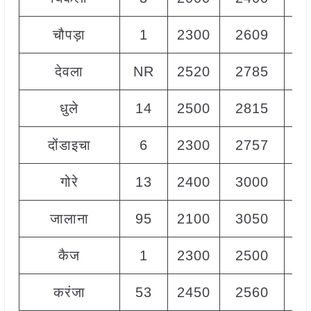
चौपड़ा
1
2300
2609
24
देवला
NR
2520
2785
27
धुले
14
2500
2815
27
दोंडाइचा
6
2300
2757
26
गोरे
13
2400
3000
27
जालाना
95
2100
3050
25
कैज
1
2300
2500
24
करंजा
53
2450
2560
25