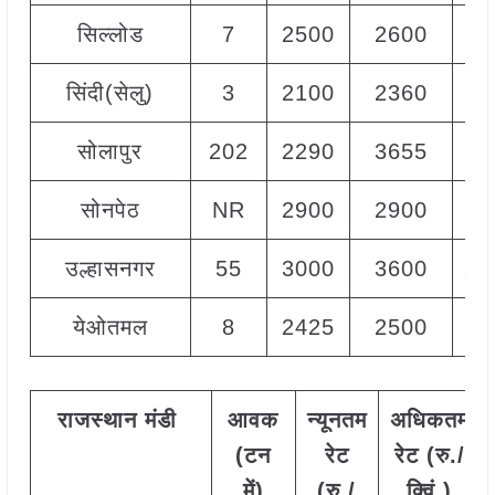
सिल्लोड
7
2500
2600
25
सिंदी(सेलु)
3
2100
2360
22
सोलापुर
202
2290
3655
28
सोनपेठ
NR
2900
2900
29
उल्हासनगर
55
3000
3600
33
येओतमल
8
2425
2500
24
राजस्थान
मंडी
आवक
न्यूनतम
अधिकतम
(टन
रेट
रेट (रु./
में)
(रु./
क्विं.)