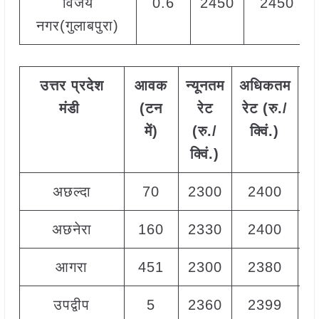
विजय
0.6
2450
2450
नगर(गुलाबपुरा)
उत्तर
प्रदेश
आवक
न्यूनतम
अधिकतम
म
मंडी
(टन
रेट
रेट (रु./
में)
(रु./
क्विं.)
(
क्विं.)
क्
अछल्दा
70
2300
2400
2
अछनेरा
160
2330
2400
2
आगरा
451
2300
2380
2
उपद्वीप
5
2360
2399
2