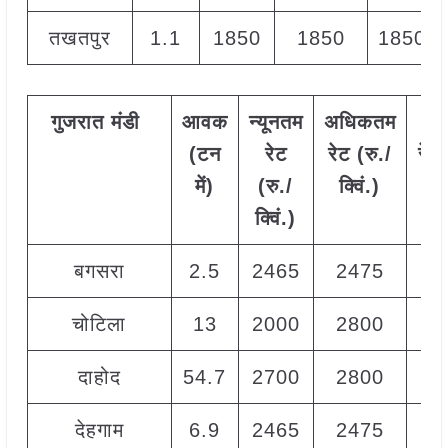
तखतपुर
1.1
1850
1850
1850
गुजरात
मंडी
आवक
न्यूनतम
अधिकतम
म
(टन
रेट
रेट (रु./
रेट
में)
(रु./
क्विं.)
क्व
क्विं.)
बगसरा
2.5
2465
2475
2
चोटिला
13
2000
2800
2
दाहोद
54.7
2700
2800
2
देहगाम
6.9
2465
2475
2