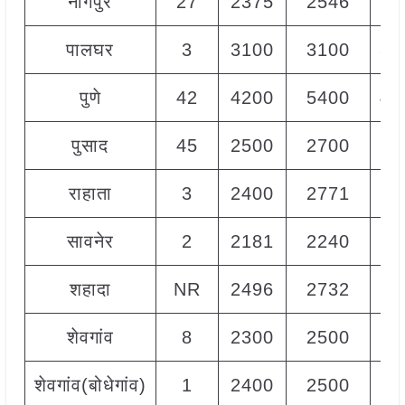
नागपुर
27
2375
2546
25
पालघर
3
3100
3100
31
पुणे
42
4200
5400
48
पुसाद
45
2500
2700
26
राहाता
3
2400
2771
25
सावनेर
2
2181
2240
22
शहादा
NR
2496
2732
25
शेवगांव
8
2300
2500
23
शेवगांव(बोधेगांव)
1
2400
2500
24