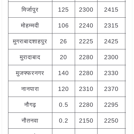
मिर्जापुर
125
2300
2415
2
मोहम्मदी
106
2240
2315
2
मुगराबादशाहपुर
26
2225
2425
2
मुरादाबाद
20
2280
2300
2
मुजफ्फरनगर
140
2280
2330
2
नानपारा
120
2310
2370
2
नौगढ़
0.5
2280
2295
2
नौतनवा
0.2
2150
2250
2