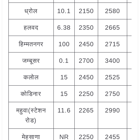
ध्रोल
10.1
2150
2580
2
हलवद
6.38
2350
2665
2
हिम्मतनगर
100
2450
2715
2
जम्बूसर
0.1
2700
3400
3
कलोल
15
2450
2525
2
कोडिनार
15
2250
2750
2
महुवा(स्टेशन
11.6
2265
2990
2
रोड)
मेहसाणा
NR
2250
2455
2