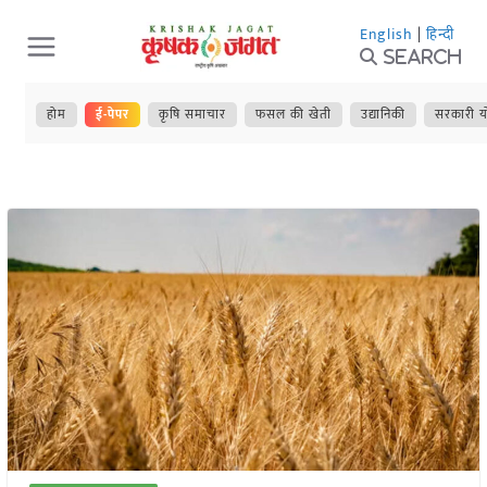
Skip
English
|
हिन्दी
to
Search
content
होम
ई-पेपर
कृषि समाचार
फसल की खेती
उद्यानिकी
सरकारी य