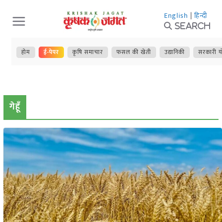
Skip
English
|
हिन्दी
to
Search
content
होम
ई-पेपर
कृषि समाचार
फसल की खेती
उद्यानिकी
सरकारी य
गेहूँ