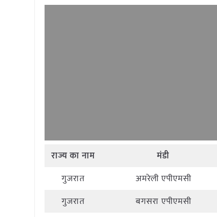
राज्य
का
नाम
मंडी
गुजरात
अमरेली एपीएमसी
गुजरात
बगसरा एपीएमसी