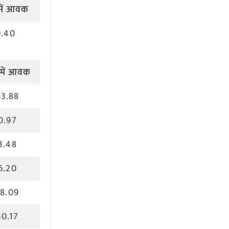
ें
आवक
0.40
में
आवक
43.88
0.97
3.48
6.20
18.09
30.17