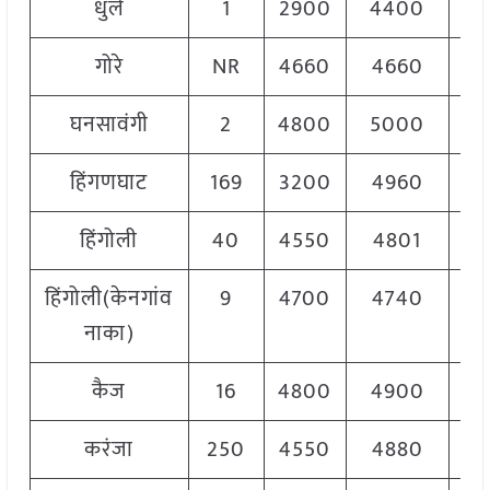
धुले
1
2900
4400
37
गोरे
NR
4660
4660
46
घनसावंगी
2
4800
5000
49
हिंगणघाट
169
3200
4960
42
हिंगोली
40
4550
4801
46
हिंगोली(केनगांव
9
4700
4740
47
नाका)
कैज
16
4800
4900
48
करंजा
250
4550
4880
47