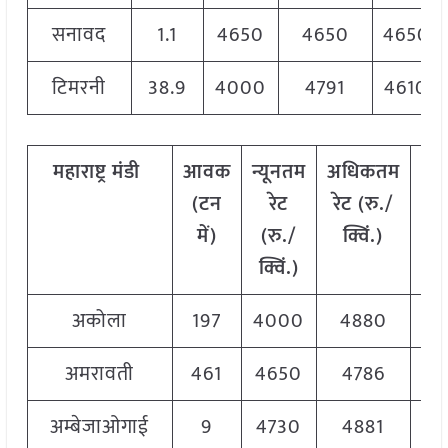
सनावद
1.1
4650
4650
4650
टिमरनी
38.9
4000
4791
4610
महाराष्ट्र
मंडी
आवक
न्यूनतम
अधिकतम
मो
(टन
रेट
रेट (रु./
र
में)
(रु./
क्विं.)
(
र
क्विं.)
क्व
अकोला
197
4000
4880
45
अमरावती
461
4650
4786
47
अम्बेजाओगाई
9
4730
4881
48