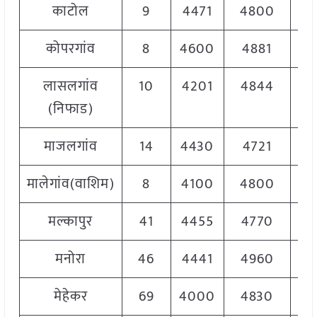
काटोल
9
4471
4800
46
कोपरगांव
8
4600
4881
47
लासलगांव
10
4201
4844
48
(निफाड)
माजलगांव
14
4430
4721
46
मालेगांव(वाशिम)
8
4100
4800
45
मल्कापुर
41
4455
4770
46
मनोरा
46
4441
4960
46
मेहेकर
69
4000
4830
46