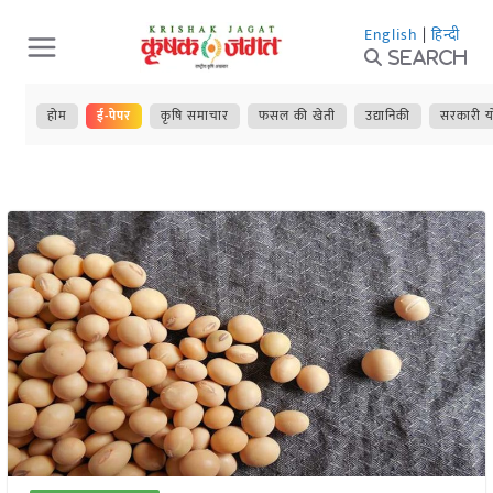
Skip
English
|
हिन्दी
to
Search
content
होम
ई-पेपर
कृषि समाचार
फसल की खेती
उद्यानिकी
सरकारी य