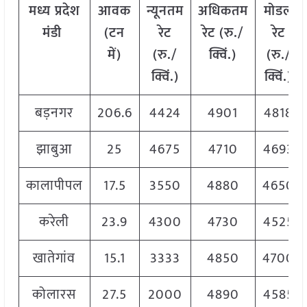
मध्य
प्रदेश
आवक
न्यूनतम
अधिकतम
मोडल
मंडी
(टन
रेट
रेट (रु./
रेट
में)
(रु./
क्विं.)
(
रु./
क्विं.)
क्विं.)
बड़नगर
206.6
4424
4901
4818
झाबुआ
25
4675
4710
4693
कालापीपल
17.5
3550
4880
4650
करेली
23.9
4300
4730
4525
खातेगांव
15.1
3333
4850
4700
कोलारस
27.5
2000
4890
4585