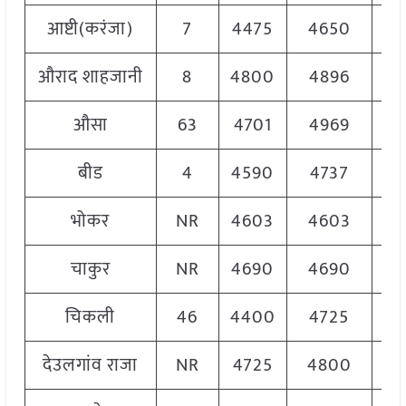
आष्टी(करंजा)
7
4475
4650
45
औराद शाहजानी
8
4800
4896
48
औसा
63
4701
4969
49
बीड
4
4590
4737
46
भोकर
NR
4603
4603
46
चाकुर
NR
4690
4690
46
चिकली
46
4400
4725
45
देउलगांव राजा
NR
4725
4800
47