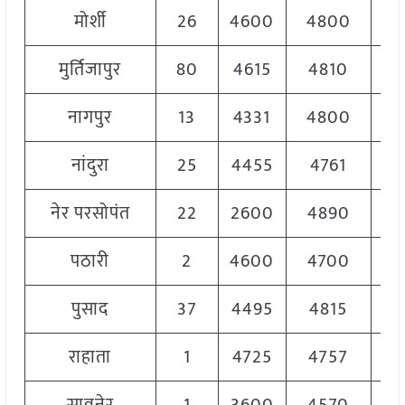
मोर्शी
26
4600
4800
47
मुर्तिजापुर
80
4615
4810
47
नागपुर
13
4331
4800
46
नांदुरा
25
4455
4761
47
नेर परसोपंत
22
2600
4890
45
पठारी
2
4600
4700
46
पुसाद
37
4495
4815
46
राहाता
1
4725
4757
47