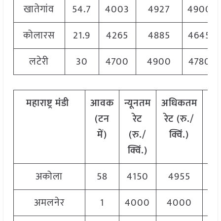
खातेगांव
54.7
4003
4927
4900
कोलारस
21.9
4265
4885
4645
लटेरी
30
4700
4900
4780
महाराष्ट्र
मंडी
आवक
न्यूनतम
अधिकतम
मो
(टन
रेट
रेट (रु./
र
में)
(रु./
क्विं.)
(
र
क्विं.)
क्व
अकोला
58
4150
4955
47
अमलनेर
1
4000
4000
40