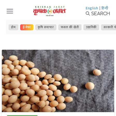
Skip
English
|
हिन्दी
to
Search
content
होम
ई-पेपर
कृषि समाचार
फसल की खेती
उद्यानिकी
सरकारी य