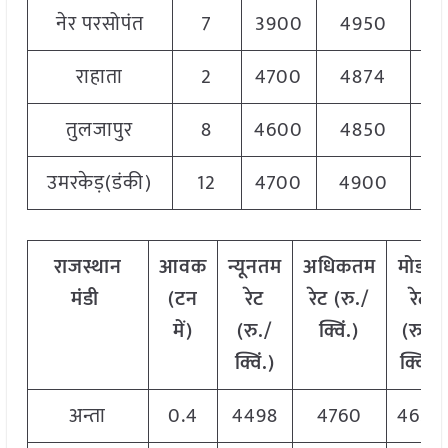
नेर परसोपंत
7
3900
4950
47
राहाता
2
4700
4874
47
तुलजापुर
8
4600
4850
47
उमरकेड़(डंकी)
12
4700
4900
48
राजस्थान
आवक
न्यूनतम
अधिकतम
मोडल
मंडी
(टन
रेट
रेट (रु./
रेट
में)
(रु./
क्विं.)
(
रु./
क्विं.)
क्विं.)
अन्ता
0.4
4498
4760
4629