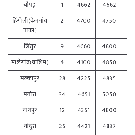
चौपड़ा
1
4662
4662
46
हिंगोली(केनगांव
2
4700
4750
47
नाका)
जिंतुर
9
4660
4800
47
मालेगांव(वाशिम)
4
4100
4850
44
मल्कापुर
28
4225
4835
46
मनोरा
34
4651
5050
49
नागपुर
12
4351
4800
46
नांदुरा
25
4421
4837
48