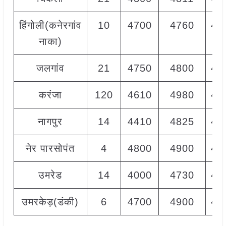
हिंगोली(कनेरगांव
10
4700
4760
47
नाका)
जलगांव
21
4750
4800
48
करंजा
120
4610
4980
48
नागपुर
14
4410
4825
47
नेर पारसोपंत
4
4800
4900
48
उमरेड
14
4000
4730
46
उमरकेड़(डंकी)
6
4700
4900
48