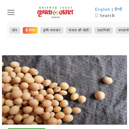
Skip
English
|
हिन्दी
Search
to
content
होम
ई-पेपर
कृषि समाचार
फसल की खेती
उद्यानिकी
सरकारी