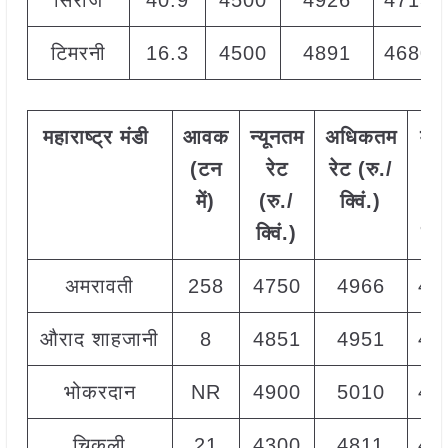
सिरोंज
40.9
4500
4926
4713
टिमरनी
16.3
4500
4891
4680
महाराष्ट्र
मंडी
आवक
न्यूनतम
अधिकतम
मो
(टन
रेट
रेट (रु./
रे
में)
(रु./
क्विं.)
(
रु
क्विं.)
क्वि
अमरावती
258
4750
4966
48
औराद शाहजानी
8
4851
4951
48
भोकरदान
NR
4900
5010
49
चिकली
21
4300
4811
46