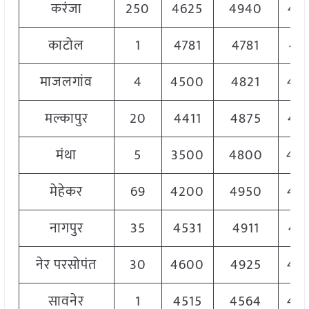
करंजा
250
4625
4940
48
काटोल
1
4781
4781
47
माजलगांव
4
4500
4821
47
मल्कापुर
20
4411
4875
47
मंथा
5
3500
4800
45
मेहेकर
69
4200
4950
47
नागपुर
35
4531
4911
48
नेर परसोपंत
30
4600
4925
48
सावनेर
1
4515
4564
45