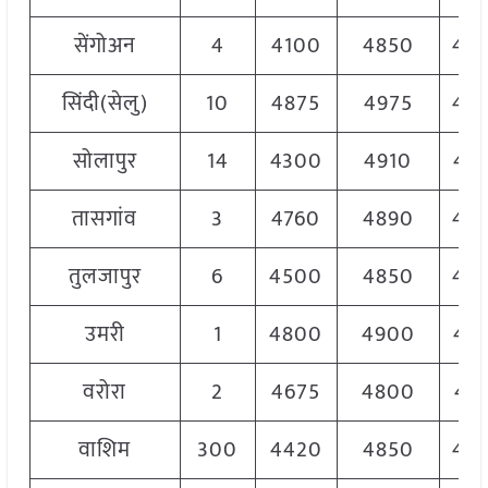
सेंगोअन
4
4100
4850
43
सिंदी(सेलु)
10
4875
4975
49
सोलापुर
14
4300
4910
47
तासगांव
3
4760
4890
48
तुलजापुर
6
4500
4850
48
उमरी
1
4800
4900
48
वरोरा
2
4675
4800
47
वाशिम
300
4420
4850
45