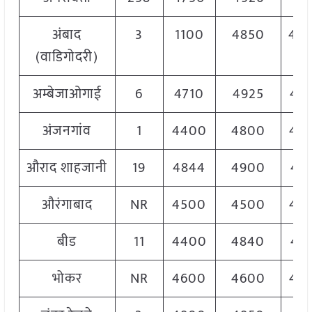
अंबाद
3
1100
4850
40
(वाडिगोदरी)
अम्बेजाओगाई
6
4710
4925
48
अंजनगांव
1
4400
4800
46
औराद शाहजानी
19
4844
4900
48
औरंगाबाद
NR
4500
4500
45
बीड
11
4400
4840
47
भोकर
NR
4600
4600
46