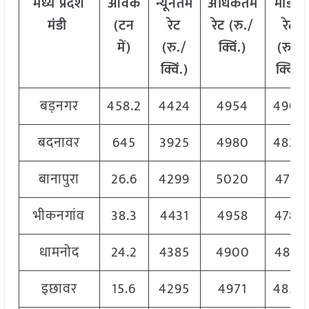
मध्य
प्रदेश
आवक
न्यूनतम
अधिकतम
मोडल
मंडी
(टन
रेट
रेट (रु./
रेट
में)
(रु./
क्विं.)
(
रु./
क्विं.)
क्विं.)
बड़नगर
458.2
4424
4954
4905
बदनावर
645
3925
4980
4820
बानापुरा
26.6
4299
5020
4741
भीकनगांव
38.3
4431
4958
4785
धामनोद
24.2
4385
4900
4810
इछावर
15.6
4295
4971
4850