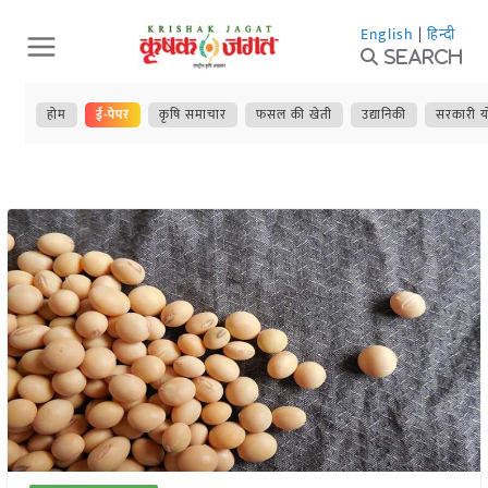
Skip
English
|
हिन्दी
to
Search
content
होम
ई-पेपर
कृषि समाचार
फसल की खेती
उद्यानिकी
सरकारी य