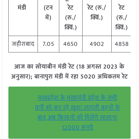
मंडी
(टन
रेट
रेट (रु./
रेट
में)
(रु./
क्विं.)
(
रु./
क्विं.)
क्विं.)
जहीराबाद
7.05
4650
4902
4858
आज का सोयाबीन मंडी रेट (18 अगस्त 2023 के
अनुसार); बानापुरा मंडी में रहा 5020 अधिकतम रेट
मध्यप्रदेश के मुख्यमंत्री प्रदेश के सभी
वर्गों को कर रहे खुश! लाड़ली बहनों के
बाद अब किसानों को मिलेंगे सालाना
12000 रूपये