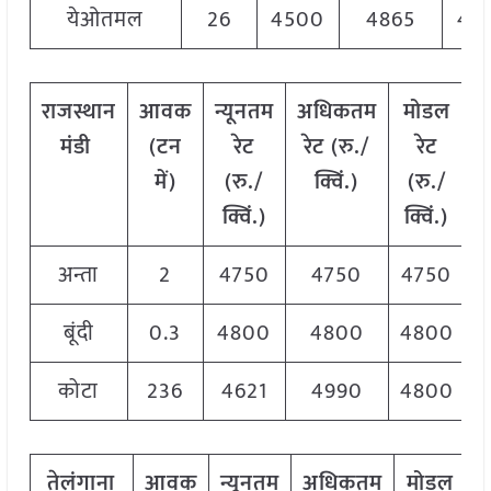
येओतमल
26
4500
4865
46
राजस्थान
आवक
न्यूनतम
अधिकतम
मोडल
मंडी
(टन
रेट
रेट (रु./
रेट
में)
(रु./
क्विं.)
(
रु./
क्विं.)
क्विं.)
अन्ता
2
4750
4750
4750
बूंदी
0.3
4800
4800
4800
कोटा
236
4621
4990
4800
तेलंगाना
आवक
न्यूनतम
अधिकतम
मोडल