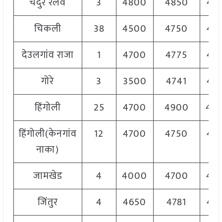
चंदुर रेलवे
3
4800
4850
48
चिकली
38
4500
4750
46
देउलगांव राजा
1
4700
4775
47
गोरे
3
3500
4741
41
हिंगोली
25
4700
4900
48
हिंगोली(केनगांव
12
4700
4750
47
नाका)
जामखेड
4
4000
4700
43
जिंतुर
4
4650
4781
47