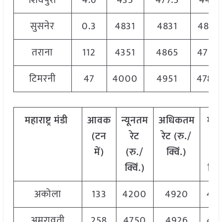
शिवपुरी
4.6
435
477.5
445
सुसनेर
0.3
4831
4831
4831
तराना
112
4351
4865
4775
टिमरनी
47
4000
4951
4780
महाराष्ट्र
मंडी
आवक
न्यूनतम
अधिकतम
मो
(टन
रेट
रेट (रु./
रे
में)
(रु./
क्विं.)
(
रु
क्विं.)
क्विं
अकोला
133
4200
4920
46
अमरावती
258
4750
4926
48