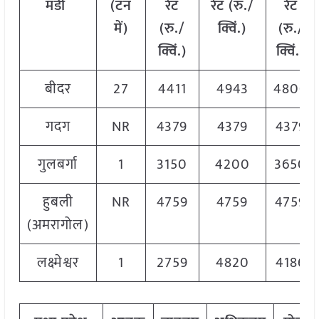
मंडी
(टन
रेट
रेट (रु./
रेट
में)
(रु./
क्विं.)
(
रु./
क्विं.)
क्विं.)
बीदर
27
4411
4943
4800
गदग
NR
4379
4379
4379
गुलबर्गा
1
3150
4200
3650
हुबली
NR
4759
4759
4759
(अमरागोल)
लक्ष्मेश्वर
1
2759
4820
4186