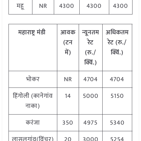
महू
NR
4300
4300
4300
महाराष्ट्र
मंडी
आवक
न्यूनतम
अधिकतम
म
(टन
रेट
रेट (रु./
में)
(रु./
क्विं.)
(
क्विं.)
क्
भोकर
NR
4704
4704
4
हिंगोली (कानेगांव
14
5000
5150
5
नाका)
करंजा
350
4975
5340
5
लासलगांव(विंचुर)
20
3000
5254
5