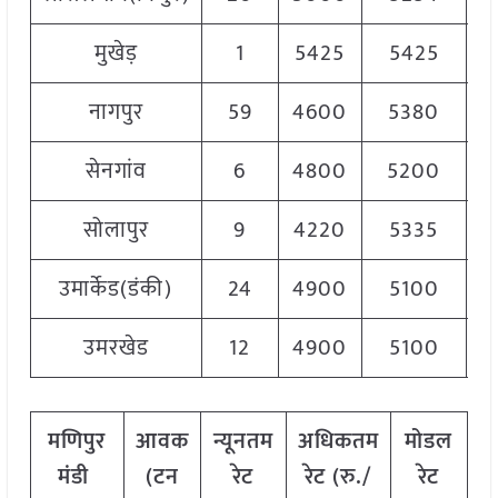
मुखेड़
1
5425
5425
5
नागपुर
59
4600
5380
5
सेनगांव
6
4800
5200
5
सोलापुर
9
4220
5335
5
उमार्केड(डंकी)
24
4900
5100
5
उमरखेड
12
4900
5100
5
मणिपुर
आवक
न्यूनतम
अधिकतम
मोडल
मंडी
(टन
रेट
रेट (रु./
रेट