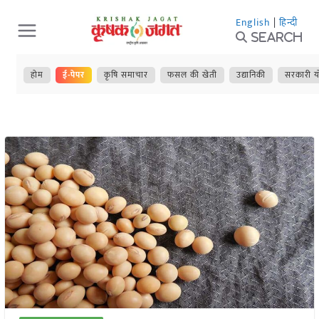
Skip
English
|
हिन्दी
to
Search
content
होम
ई-पेपर
कृषि समाचार
फसल की खेती
उद्यानिकी
सरकारी य