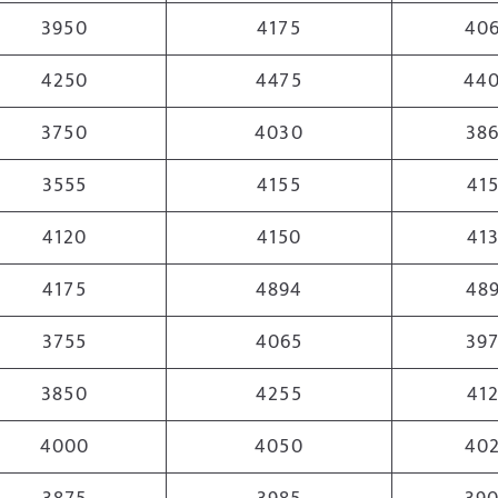
3950
4175
40
4250
4475
44
3750
4030
38
3555
4155
41
4120
4150
41
4175
4894
48
3755
4065
39
3850
4255
41
4000
4050
40