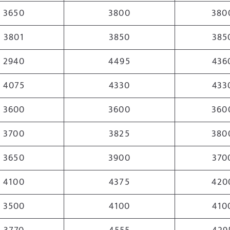
3650
3800
380
3801
3850
385
2940
4495
436
4075
4330
433
3600
3600
360
3700
3825
380
3650
3900
370
4100
4375
420
3500
4100
410