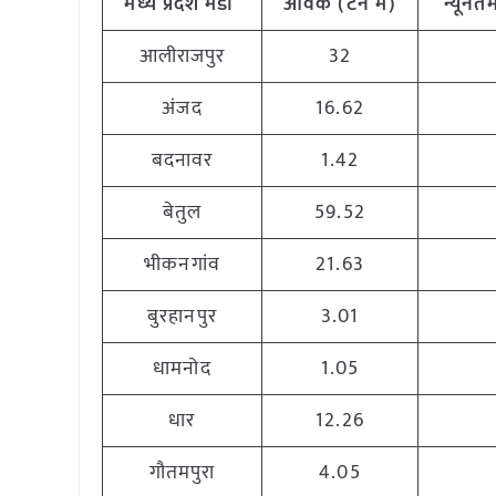
मध्य प्रदेश मंडी
आवक (टन में)
न्यूनतम
आलीराजपुर
32
अंजद
16.62
बदनावर
1.42
बेतुल
59.52
भीकनगांव
21.63
बुरहानपुर
3.01
धामनोद
1.05
धार
12.26
गौतमपुरा
4.05