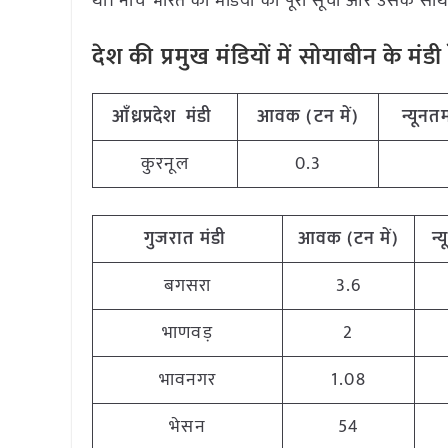
थी। नीचे भारत की मंडियों की पूरी सूची और उसके साथ द
देश की प्रमुख मंडियों में सोयाबीन के म
आँध्रप्रदेश मंडी
आवक (टन में)
न्यूनतम
कुरनूल
0.3
गुजरात मंडी
आवक (टन में)
न्
बगसरा
3.6
भाणवड़
2
भावनगर
1.08
भेसन
54