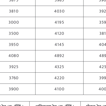
3875
3985
39
3810
4030
39
3000
4195
35
3500
4120
38
3950
4145
40
4080
4892
48
3925
4325
42
3760
4220
39
3900
4100
40