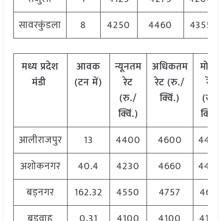
सावरकुंडला
8
4250
4460
4355
मध्य
प्रदेश
आवक
न्यूनतम
अधिकतम
मोड
मंडी
(टन
में)
रेट
रेट (रु./
रेट
(रु./
क्विं.)
(
रु./
क्विं.)
क्विं.)
आलीराजपुर
13
4400
4600
440
अशोकनगर
40.4
4230
4660
440
बड़नगर
162.32
4550
4757
469
बड़वाह
0.31
4100
4100
410