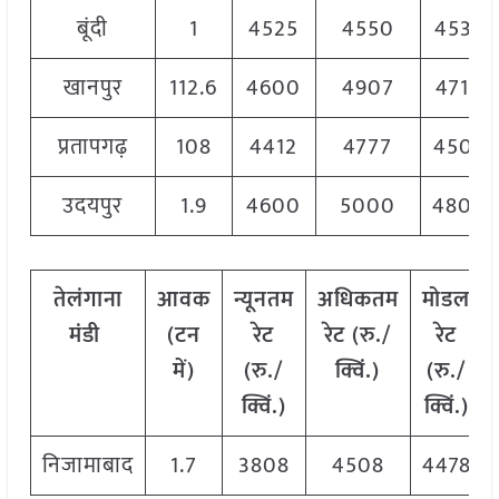
बूंदी
1
4525
4550
4538
खानपुर
112.6
4600
4907
4710
प्रतापगढ़
108
4412
4777
4503
उदयपुर
1.9
4600
5000
4800
तेलंगाना
आवक
न्यूनतम
अधिकतम
मोडल
मंडी
(टन
रेट
रेट (रु./
रेट
में)
(रु./
क्विं.)
(
रु./
क्विं.)
क्विं.)
निजामाबाद
1.7
3808
4508
4478