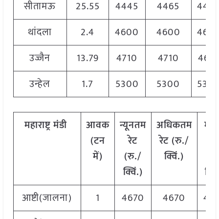
सीतामऊ
25.55
4445
4465
445
थांदला
2.4
4600
4600
460
उज्जैन
13.79
4710
4710
467
उन्हेल
1.7
5300
5300
530
महाराष्ट्र
मंडी
आवक
न्यूनतम
अधिकतम
मो
(टन
रेट
रेट (रु./
रे
में)
(रु./
क्विं.)
(
रु
क्विं.)
क्विं
आष्टी(जालना)
1
4670
4670
46