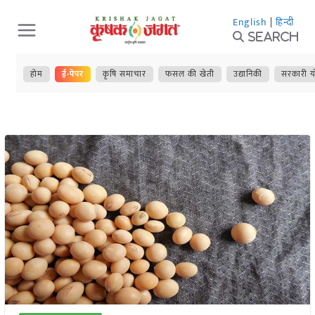
Skip
English
|
हिन्दी
to
Search
content
होम
ई-पेपर
कृषि समाचार
फसल की खेती
उद्यानिकी
सरकारी य