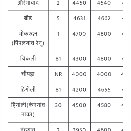
औरंगाबाद
2
4450
4540
45
बीड
5
4631
4662
46
भोकरदन
1
4700
4800
47
(पिंपलगांव रेनू)
चिकली
81
4300
4800
45
चौपड़ा
NR
4000
4000
40
हिंगोली
81
4200
4655
44
हिंगोली(केनगांव
30
4500
4580
45
नाका)
नंदगांव
2
3950
4600
45