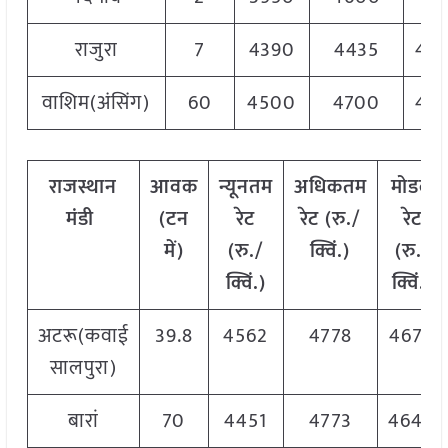
राजुरा
7
4390
4435
44
वाशिम(अंसिंग)
60
4500
4700
46
राजस्थान
आवक
न्यूनतम
अधिकतम
मोडल
मंडी
(टन
रेट
रेट (रु./
रेट
में)
(रु./
क्विं.)
(
रु./
क्विं.)
क्विं.)
अटरू(कवाई
39.8
4562
4778
4670
सालपुरा)
बारां
70
4451
4773
4640