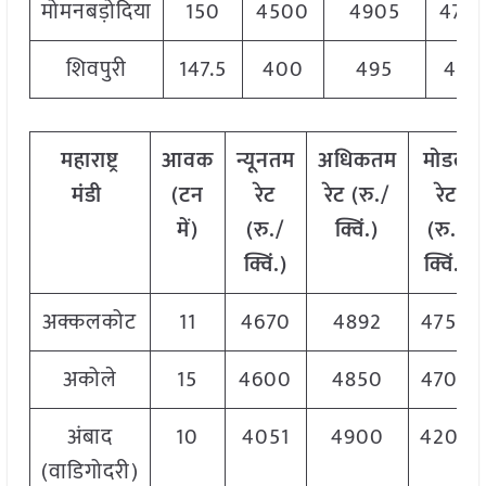
मोमनबड़ोदिया
150
4500
4905
478
शिवपुरी
147.5
400
495
450
महाराष्ट्र
आवक
न्यूनतम
अधिकतम
मोडल
मंडी
(
टन
रेट
रेट
(
रु
./
रेट
में
)
(
रु
./
क्विं
.)
(
रु
./
क्विं
.)
क्विं
.)
अक्कलकोट
11
4670
4892
4750
अकोले
15
4600
4850
4700
अंबाद
10
4051
4900
4200
(वाडिगोदरी)