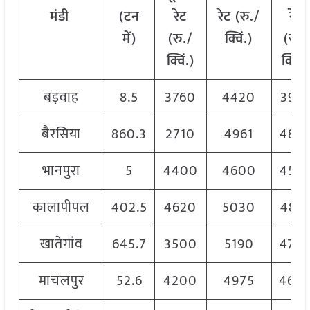
मंडी
(
टन
रेट
रेट
(
रु
./
रेट
में
)
(
रु
./
क्विं
.)
(
रु
./
क्विं
.)
क्विं
.)
बड़वाह
8.5
3760
4420
398
बैरसिया
860.3
2710
4961
482
भानपुरा
5
4400
4600
455
कालापीपल
402.5
4620
5030
489
खातेगांव
645.7
3500
5190
470
माचलपुर
52.6
4200
4975
460