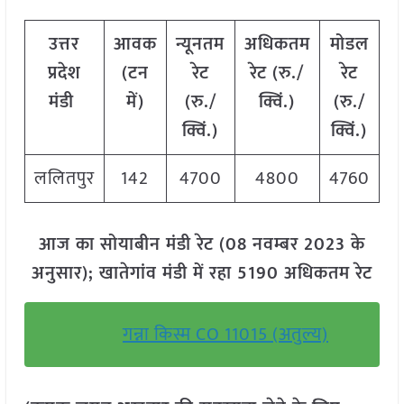
उत्तर
आवक
न्यूनतम
अधिकतम
मोडल
प्रदेश
(
टन
रेट
रेट
(
रु
./
रेट
मंडी
में
)
(
रु
./
क्विं
.)
(
रु
./
क्विं
.)
क्विं
.)
ललितपुर
142
4700
4800
4760
आज का सोयाबीन मंडी रेट (08 नवम्बर 2023 के
अनुसार); खातेगांव मंडी में रहा 5190 अधिकतम रेट
गन्ना किस्म CO 11015 (अतुल्य)