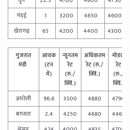
दुर्ग
22.5
4700
4800
4750
गंडई
1
3200
4650
4600
खेरागढ़
65
4200
4400
4300
गुजरात
आवक
न्यूनतम
अधिकतम
मोडल
मंडी
(
टन
रेट
रेट
(
रु
./
रेट
में
)
(
रु
./
क्विं
.)
(
रु
./
क्विं
.)
क्विं
.)
अमरेली
96.6
3500
4880
4790
बगसरा
2.4
4250
4680
4465
भेसन
424
4000
4835
4700