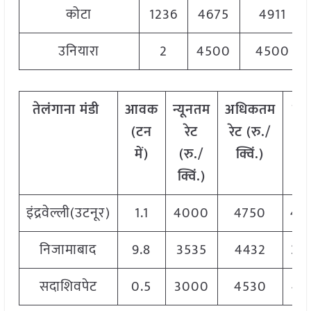
कोटा
1236
4675
4911
उनियारा
2
4500
4500
तेलंगाना
मंडी
आवक
न्यूनतम
अधिकतम
मो
(
टन
रेट
रेट
(
रु
./
रे
में
)
(
रु
./
क्विं
.)
(
रु
क्विं
.)
क्वि
इंद्रवेल्ली(उटनूर)
1.1
4000
4750
46
निजामाबाद
9.8
3535
4432
39
सदाशिवपेट
0.5
3000
4530
43