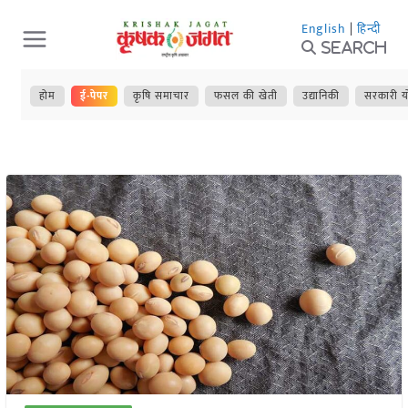
Skip
English
|
हिन्दी
to
Search
content
होम
ई-पेपर
कृषि समाचार
फसल की खेती
उद्यानिकी
सरकारी य