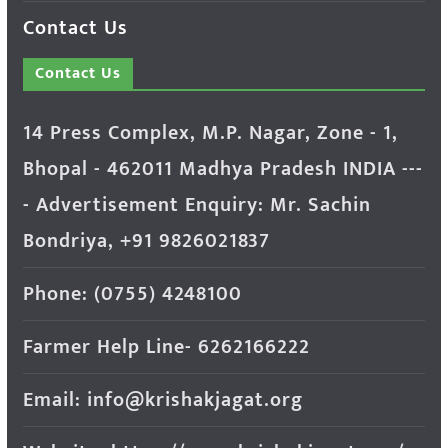
Contact Us
Contact Us
14 Press Complex, M.P. Nagar, Zone - 1,
Bhopal - 462011 Madhya Pradesh INDIA ---
- Advertisement Enquiry: Mr. Sachin
Bondriya, +91 9826021837
Phone: (0755) 4248100
Farmer Help Line- 6262166222
Email: info@krishakjagat.org