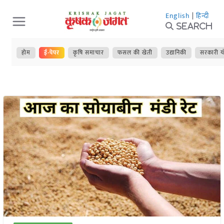
Skip
English
|
हिन्दी
to
Search
content
होम
ई-पेपर
कृषि समाचार
फसल की खेती
उद्यानिकी
सरकारी य