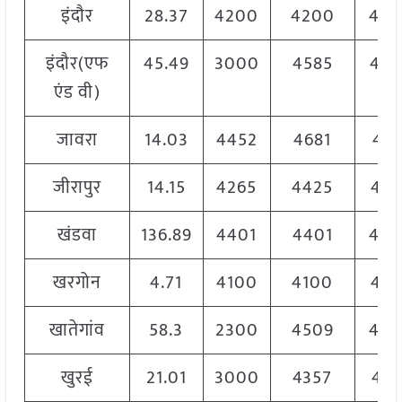
इंदौर
28.37
4200
4200
420
इंदौर(एफ
45.49
3000
4585
454
एंड वी)
जावरा
14.03
4452
4681
468
जीरापुर
14.15
4265
4425
442
खंडवा
136.89
4401
4401
44
खरगोन
4.71
4100
4100
410
खातेगांव
58.3
2300
4509
44
खुरई
21.01
3000
4357
432