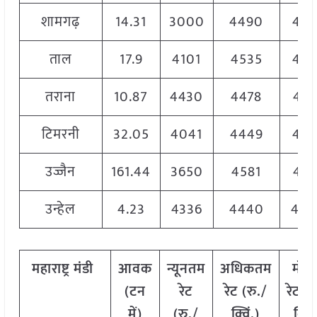
शामगढ़
14.31
3000
4490
427
ताल
17.9
4101
4535
453
तराना
10.87
4430
4478
447
टिमरनी
32.05
4041
4449
443
उज्जैन
161.44
3650
4581
454
उन्हेल
4.23
4336
4440
444
महाराष्ट्र मंडी
आवक
न्यूनतम
अधिकतम
मोड
(टन
रेट
रेट (रु./
रेट
(
र
में)
(रु./
क्विं.)
क्विं