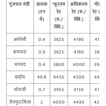
गुजरात मंडी
आवक
न्यूनतम
अधिकतम
मोडल
(टन
रेट
रेट (रु./
रेट
(
रु.
में)
(रु./
क्विं.)
क्विं.)
क्विं.)
अमरेली
0.4
3825
4190
4155
बगासरा
0.9
3625
4160
3892
भनवद
0.4
3800
4000
3900
दाहोद
49.8
4450
4500
4475
धोराजी
0.7
3955
4130
4130
जेतपुर(जिला
2
4000
4430
4280