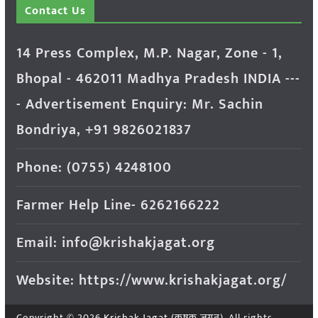
Contact Us
14 Press Complex, M.P. Nagar, Zone - 1,
Bhopal - 462011 Madhya Pradesh INDIA ---
- Advertisement Enquiry: Mr. Sachin
Bondriya, +91 9826021837
Phone: (0755) 4248100
Farmer Help Line- 6262166222
Email: info@krishakjagat.org
Website: https://www.krishakjagat.org/
Copyright © 2026
Krishak Jagat (कृषक जगत)
. All rights