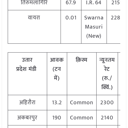
तिरुमलागिरि
67.9
I.R. 64
2159
वायरा
0.01
Swarna
2280
Masuri
(New)
उतार
आवक
क़िस्म
न्यूनतम
अध
प्रदेश
मंडी
(टन
रेट
रे
में)
(रु./
क
क्विं.)
अहिरौरा
13.2
Common
2300
2
अकबरपुर
190
Common
2140
2