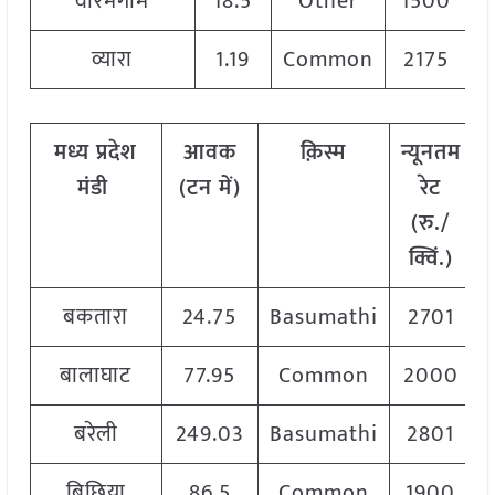
वीरमगाम
18.5
Other
1500
व्यारा
1.19
Common
2175
मध्य प्रदेश
आवक
क़िस्म
न्यूनतम
मंडी
(टन में)
रेट
(रु./
क्विं.)
बकतारा
24.75
Basumathi
2701
बालाघाट
77.95
Common
2000
बरेली
249.03
Basumathi
2801
बिछिया
86.5
Common
1900