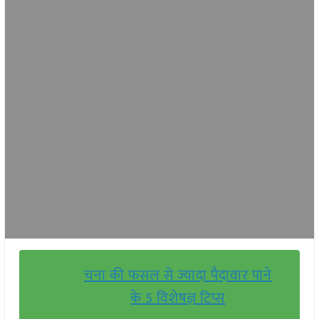
चना की फसल से ज्यादा पैदावार पाने
के 5 विशेषज्ञ टिप्स