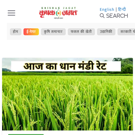
Skip
English
|
हिन्दी
to
Search
content
होम
ई-पेपर
कृषि समाचार
फसल की खेती
उद्यानिकी
सरकारी य