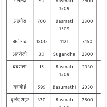
अछल्दा
50
Basmati
2600
2
1509
अछनेरा
700
Basmati
2300
2
1509
अलीगढ
1800
1121
3150
3
अतरौली
30
Sugandha
2300
2
बबराला
15
Basmati
2330
2
1509
बहजोई
599
Basumathi
2330
2
बुलंद शहर
330
Basmati
2800
2