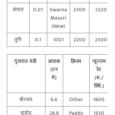
संपारा
0.01
Swarna
2300
2320
Masuri
(New)
तुनि
0.1
1001
2200
2300
गुजरात मंडी
आवक
क़िस्म
न्यूनतम
अ
(टन
रेट
र
में)
(रु./
क्विं.)
बोरसद
6.6
Other
1800
दाहोद
28.8
Paddy
1930