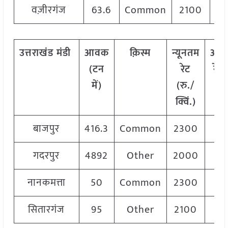
वज़ीरगंज
63.6
Common
2100
उत्तराखंड
मंडी
आवक
क़िस्म
न्यूनतम
अध
(टन
रेट
रेट 
में)
(रु./
क्व
क्विं.)
बाजपुर
416.3
Common
2300
2
गदरपुर
4892
Other
2000
2
नानकमत्ता
50
Common
2300
2
सितारगंज
95
Other
2100
2