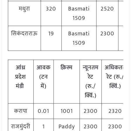
मथुरा
320
Basmati
2520
2
1509
सिकंदराराऊ
19
Basmati
2300
2
1509
आंध्र
आवक
क़िस्म
न्यूनतम
अधिकतम
प्रदेश
(टन
रेट
रेट (रु./
मंडी
में)
(रु./
क्विं.)
क्विं.)
करापा
0.01
1001
2300
2320
राजमुंदरी
1
Paddy
2300
2300