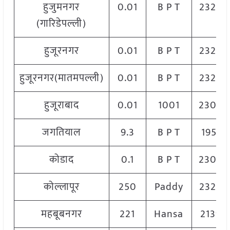
हुजुमनगर
0.01
B P T
2320
(गारिडेपल्ली)
हुजूरनगर
0.01
B P T
2320
हुजूरनगर(मातमपल्ली)
0.01
B P T
2320
हुजूराबाद
0.01
1001
2300
जगतियाल
9.3
B P T
1951
कोडाद
0.1
B P T
2300
कोल्लापूर
250
Paddy
2320
महबूबनगर
221
Hansa
2139