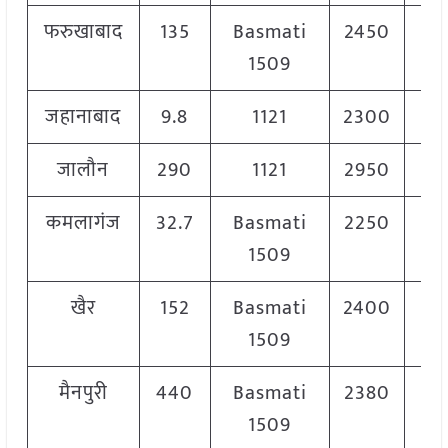
फरुखाबाद
135
Basmati
2450
2
1509
जहानाबाद
9.8
1121
2300
2
जालौन
290
1121
2950
3
कमलागंज
32.7
Basmati
2250
2
1509
खैर
152
Basmati
2400
2
1509
मैनपुरी
440
Basmati
2380
2
1509