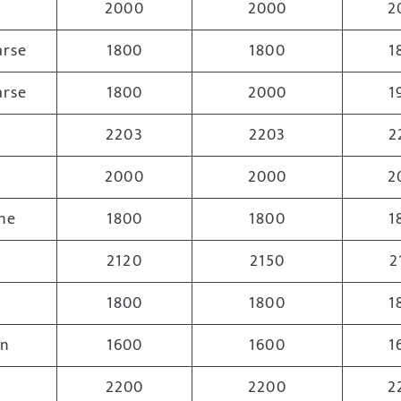
2000
2000
2
arse
1800
1800
1
arse
1800
2000
1
2203
2203
2
2000
2000
2
ne
1800
1800
1
2120
2150
2
1800
1800
1
n
1600
1600
1
2200
2200
2