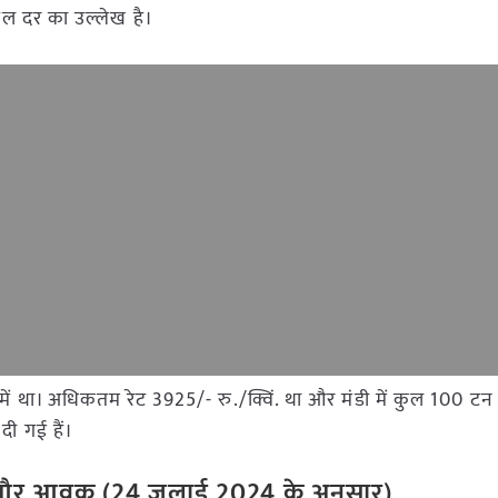
डल दर का उल्लेख है।
मंडी में था। अधिकतम रेट 3925/- रु./क्विं. था और मंडी में कुल 100
दी गई हैं।
ेट और आवक (
24
जुलाई
2024
के अनुसार)