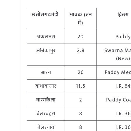
छत्तीसगढ
मंडी
आवक (टन
क़िस्म
में)
अकलतरा
20
Paddy
अंबिकापुर
2.8
Swarna Ma
(New)
आरंग
26
Paddy Me
बांधाबाजार
11.5
I.R. 64
बारमकेला
2
Paddy Co
बेलरबहरा
8
I.R. 36
बेलरगांव
8
I.R. 36