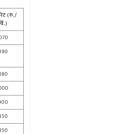
रेट
(
रु./
विं.)
070
190
180
000
900
850
850