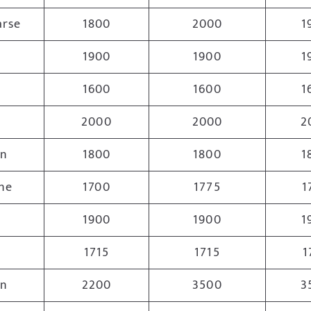
arse
1800
2000
1
1900
1900
1
1600
1600
1
2000
2000
2
n
1800
1800
1
ne
1700
1775
1
1900
1900
1
1715
1715
1
n
2200
3500
3