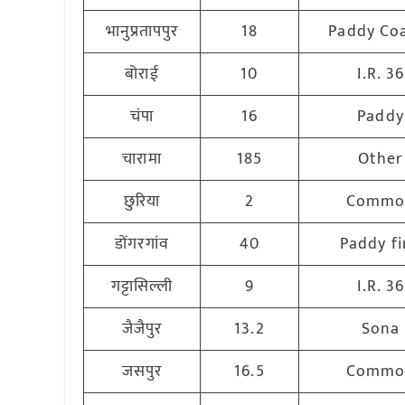
भानुप्रतापपुर
18
Paddy Co
बोराई
10
I.R. 36
चंपा
16
Paddy
चारामा
185
Other
छुरिया
2
Commo
डोंगरगांव
40
Paddy fi
गट्टासिल्ली
9
I.R. 36
जैजैपुर
13.2
Sona
जसपुर
16.5
Commo