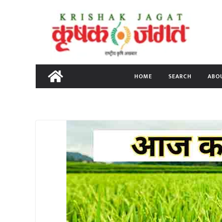
Skip
to
content
HOME
SEARCH
ABO