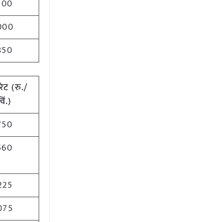
100
000
850
रेट
(
रु./
विं.)
750
560
225
075