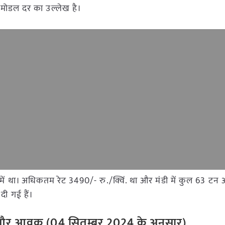
र मोडल दर का उल्लेख है।
मंडी में था। अधिकतम रेट 3490/- रु./क्विं. था और मंडी में कुल 63 
दी गई हैं।
ेट और आवक (
04
सितम्बर
2024
के अनुसार)