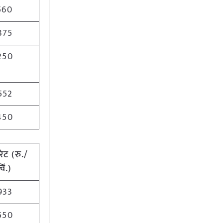
560
375
250
552
450
रेट
(
रु./
विं.)
933
550