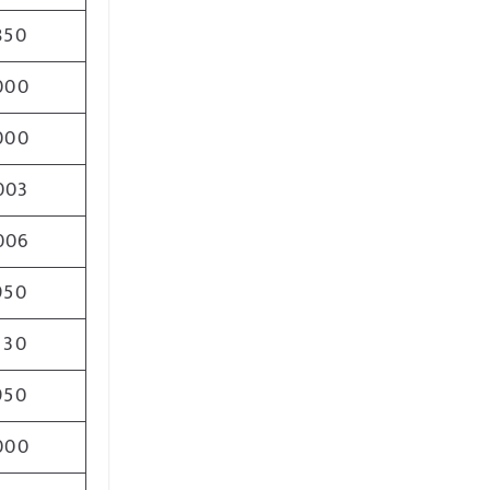
850
000
000
003
006
950
130
950
000