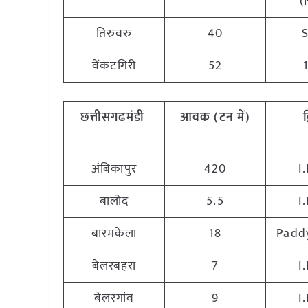
(
तिरुवरु
40
वेंकटगिरी
52
छत्तीसगढ
मंडी
आवक (टन में)
क
अंबिकापुर
420
I
बालोद
5.5
I
बारमकेला
18
Padd
बेलरबहरा
7
I
बेलरगांव
9
I