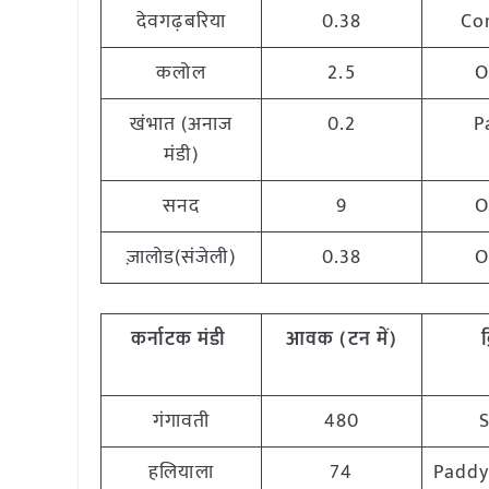
देवगढ़बरिया
0.38
Co
कलोल
2.5
O
खंभात (अनाज
0.2
P
मंडी)
सनद
9
O
ज़ालोड(संजेली)
0.38
O
कर्नाटक मंडी
आवक (टन में)
क
गंगावती
480
हलियाला
74
Padd