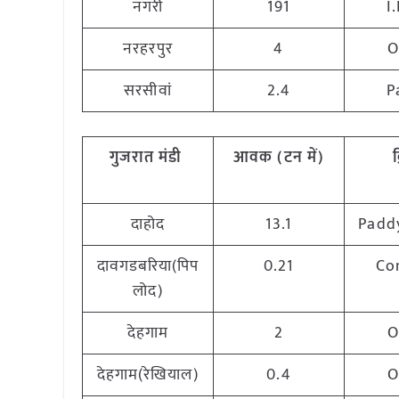
नगरी
191
I
नरहरपुर
4
O
सरसीवां
2.4
P
गुजरात मंडी
आवक (टन में)
क
दाहोद
13.1
Padd
दावगडबरिया(पिप
0.21
Co
लोद)
देहगाम
2
O
देहगाम(रेखियाल)
0.4
O