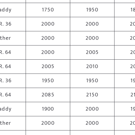
addy
1750
1950
1
.R. 36
2000
2000
2
ther
2000
2000
2
.R. 64
2000
2005
2
.R. 64
2005
2010
2
.R. 36
1950
1950
1
.R. 64
2085
2150
2
addy
1900
2000
1
ther
2000
2000
2