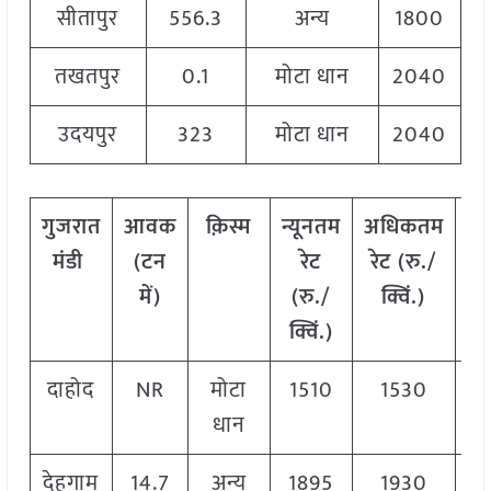
सीतापुर
556.3
अन्य
1800
तखतपुर
0.1
मोटा धान
2040
उदयपुर
323
मोटा धान
2040
गुजरात
आवक
क़िस्म
न्यूनतम
अधिकतम
मो
मंडी
(टन
रेट
रेट (रु./
र
में)
(रु./
क्विं.)
(र
क्विं.)
क्व
दाहोद
NR
मोटा
1510
1530
15
धान
देहगाम
14.7
अन्य
1895
1930
19