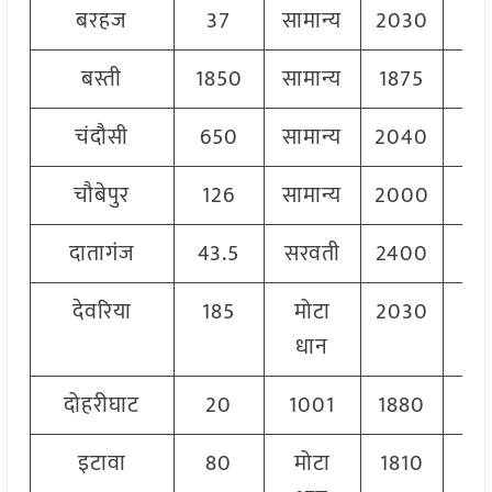
बरहज
37
सामान्य
2030
2
बस्ती
1850
सामान्य
1875
2
चंदौसी
650
सामान्य
2040
2
चौबेपुर
126
सामान्य
2000
2
दातागंज
43.5
सरवती
2400
2
देवरिया
185
मोटा
2030
2
धान
दोहरीघाट
20
1001
1880
2
इटावा
80
मोटा
1810
2