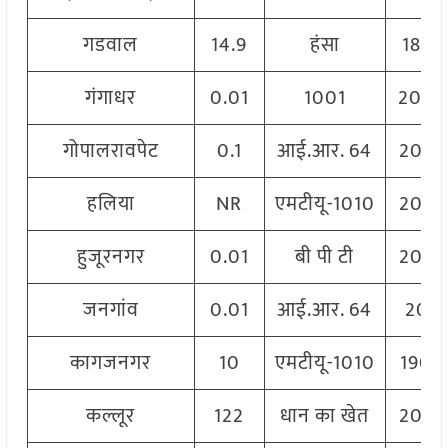
गडवाल
14.9
हंसा
1889
गंगाधर
0.01
1001
2040
गोपालरावपेट
0.1
आई.आर. 64
2060
हलिया
NR
एमटीयू-1010
2060
हुजूरनगर
0.01
बी पी टी
2060
जनगांव
0.01
आई.आर. 64
206
कागजनगर
10
एमटीयू-1010
1900
कल्लूर
122
धान का खेत
2060