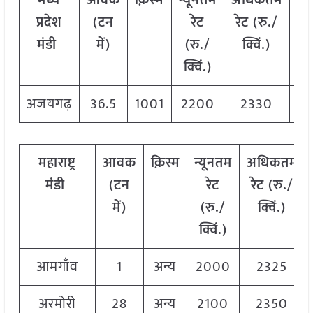
मध्य
आवक
क़िस्म
न्यूनतम
अधिकतम
मो
प्रदेश
(टन
रेट
रेट (रु./
र
मंडी
में)
(रु./
क्विं.)
(र
क्विं.)
क्व
अजयगढ़
36.5
1001
2200
2330
23
महाराष्ट्र
आवक
क़िस्म
न्यूनतम
अधिकतम
मंडी
(टन
रेट
रेट (रु./
में)
(रु./
क्विं.)
क्विं.)
आमगाँव
1
अन्य
2000
2325
अरमोरी
28
अन्य
2100
2350