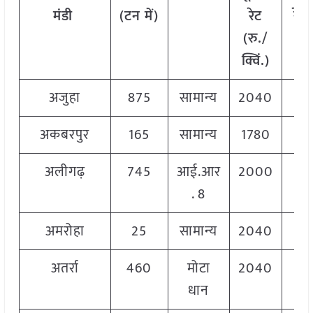
मंडी
(टन में)
रेट
रेट 
(रु./
क्व
क्विं.)
अजुहा
875
सामान्य
2040
2
अकबरपुर
165
सामान्य
1780
2
अलीगढ़
745
आई.आर
2000
2
. 8
अमरोहा
25
सामान्य
2040
2
अतर्रा
460
मोटा
2040
2
धान