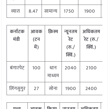
व्यारा
8.47
सामान्य
1750
1900
18
कर्नाटक
आवक
क़िस्म
न्यूनतम
अधिकतम
म
मंडी
(टन
रेट
रेट (रु./
में)
(रु./
क्विं.)
(
क्विं.)
क
बंगारपेट
100
धान
2040
2100
2
माध्यम
लिंगसुगुर
27
सोना
1900
2400
2