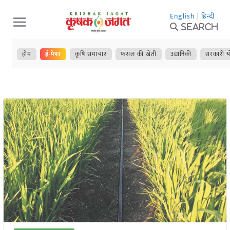
Skip
English
|
हिन्दी
to
Search
content
होम
ई-पेपर
कृषि समाचार
फसल की खेती
उद्यानिकी
सरकारी य