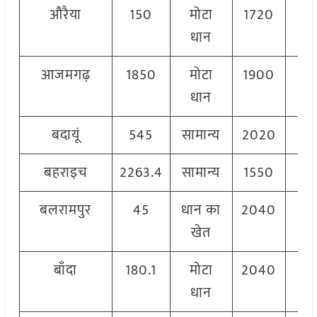
औरैया
150
मोटा
1720
2
धान
आजमगढ़
1850
मोटा
1900
2
धान
बदायूं
545
सामान्य
2020
2
बहराइच
2263.4
सामान्य
1550
2
बलरामपुर
45
धान का
2040
2
खेत
बाँदा
180.1
मोटा
2040
2
धान