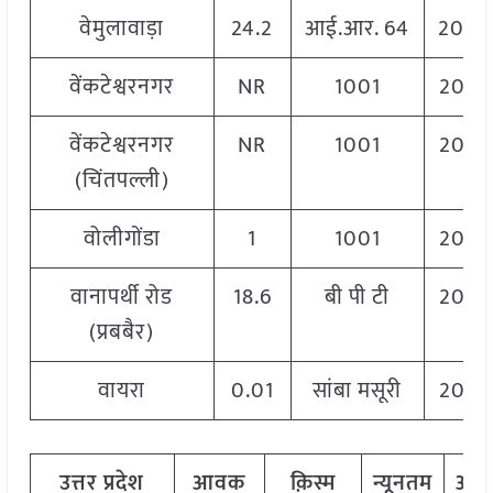
वेमुलावाड़ा
24.2
आई.आर. 64
2040
वेंकटेश्वरनगर
NR
1001
2060
वेंकटेश्वरनगर
NR
1001
2060
(चिंतपल्ली)
वोलीगोंडा
1
1001
2060
वानापर्थी रोड
18.6
बी पी टी
2020
(प्रबबैर)
वायरा
0.01
सांबा मसूरी
2020
उत्तर प्रदेश
आवक
क़िस्म
न्यूनतम
अध