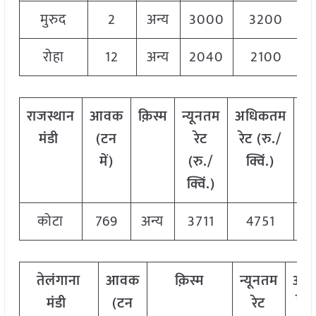
मुरुद
2
अन्य
3000
3200
3
रोहा
12
अन्य
2040
2100
2
राजस्थान
आवक
क़िस्म
न्यूनतम
अधिकतम
म
मंडी
(टन
रेट
रेट (रु./
र
में)
(रु./
क्विं.)
(र
क्विं.)
क्व
कोटा
769
अन्य
3711
4751
4
तेलंगाना
आवक
क़िस्म
न्यूनतम
अध
मंडी
(टन
रेट
रेट 