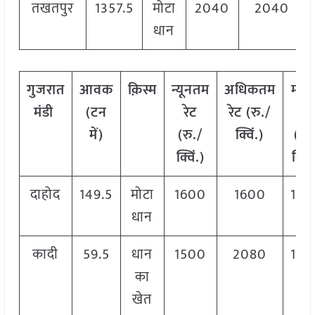
तखतपुर
1357.5
मोटा
2040
2040
धान
गुजरात
आवक
क़िस्म
न्यूनतम
अधिकतम
मोड
मंडी
(टन
रेट
रेट (रु./
रेट
में)
(रु./
क्विं.)
(रु.
क्विं.)
क्विं
दाहोद
149.5
मोटा
1600
1600
160
धान
कादी
59.5
धान
1500
2080
180
का
खेत