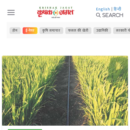
Skip
English
|
हिन्दी
to
Search
content
होम
ई-पेपर
कृषि समाचार
फसल की खेती
उद्यानिकी
सरकारी य