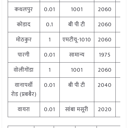
कथलपुर
0.01
1001
2060
2
कोडाद
0.1
बी पी टी
2060
2
मोठकुर
1
एमटीयू-1010
2060
2
पारगी
0.01
सामान्य
1975
1
वोलीगोंडा
1
1001
2060
2
वानापर्थी
0.01
बी पी टी
2040
2
रोड (प्रबबैर)
वायरा
0.01
सांबा मसूरी
2020
2