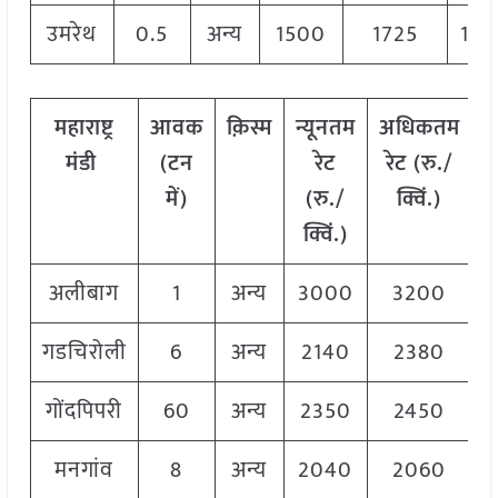
उमरेथ
0.5
अन्य
1500
1725
172
महाराष्ट्र
आवक
क़िस्म
न्यूनतम
अधिकतम
म
मंडी
(टन
रेट
रेट (रु./
में)
(रु./
क्विं.)
क्विं.)
क
अलीबाग
1
अन्य
3000
3200
3
गडचिरोली
6
अन्य
2140
2380
2
गोंदपिपरी
60
अन्य
2350
2450
2
मनगांव
8
अन्य
2040
2060
2