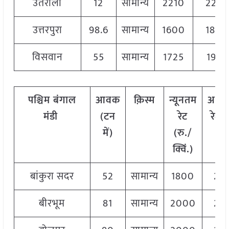
उतरौला
12
सामान्य
2210
2270
उत्तरपुरा
98.6
सामान्य
1600
1800
विसवान
55
सामान्य
1725
1975
पश्चिम
बंगाल
आवक
क़िस्म
न्यूनतम
अधि
मंडी
(टन
रेट
रेट (
में)
(रु./
क्वि
क्विं.)
बांकुरा सदर
52
सामान्य
1800
20
बीरभूम
81
सामान्य
2000
20