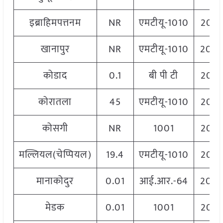
इब्राहिमपत्तनम
NR
एमटीयू-1010
206
खानापुर
NR
एमटीयू-1010
204
कोडाद
0.1
बी पी टी
206
कोरातला
45
एमटीयू-1010
206
कोसगी
NR
1001
206
मल्लियल(चेप्पियल)
19.4
एमटीयू-1010
206
मानाकोदुर
0.01
आई.आर.-64
204
मेडक
0.01
1001
206