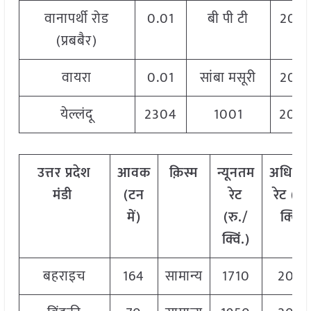
वानापर्थी रोड
0.01
बी पी टी
202
(प्रबबैर)
वायरा
0.01
सांबा मसूरी
202
येल्लंदू
2304
1001
200
उत्तर
प्रदेश
आवक
क़िस्म
न्यूनतम
अधिक
मंडी
(टन
रेट
रेट (रु.
में)
(रु./
क्विं.)
क्विं.)
बहराइच
164
सामान्य
1710
204