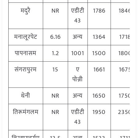
मदुरै
NR
एडीटी
1786
1846
43
मनालूरपेट
6.16
अन्य
1364
1718
पापनासम
1.2
1001
1500
1800
संगरापुरम
15
ए
1661
1675
पोन्नी
थेनी
NR
अन्य
1650
1750
तिरूमंगलम
NR
एडीटी
1950
2350
43