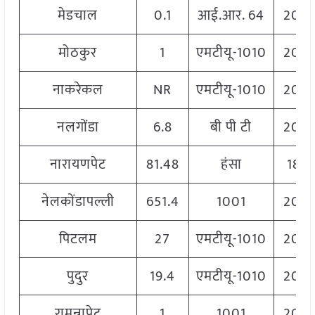
मेडचाल
0.1
आई.आर. 64
206
मोठकुर
1
एमटीयू-1010
206
नाकरेकल
NR
एमटीयू-1010
206
नलगोंडा
6.8
बी पी टी
206
नारायणपेट
81.48
हंसा
1812
नेलकोंडापल्ली
651.4
1001
206
पिटलम
27
एमटीयू-1010
206
पुदुर
19.4
एमटीयू-1010
206
रामन्नापेट
1
1001
206