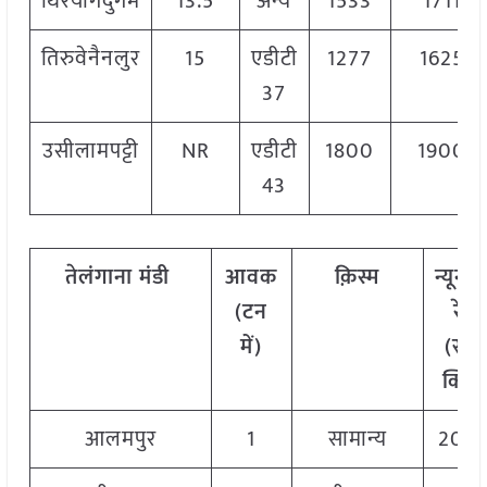
थिरयागदुर्गम
13.5
अन्य
1533
1711
तिरुवेनैनलुर
15
एडीटी
1277
1625
37
उसीलामपट्टी
NR
एडीटी
1800
1900
43
तेलंगाना
मंडी
आवक
क़िस्म
न्यूनत
(टन
रेट
में)
(रु./
क्विं.)
आलमपुर
1
सामान्य
203