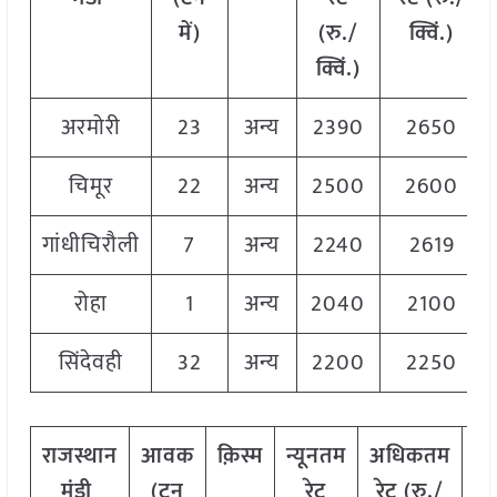
में)
(रु./
क्विं.)
क्विं.)
अरमोरी
23
अन्य
2390
2650
चिमूर
22
अन्य
2500
2600
गांधीचिरौली
7
अन्य
2240
2619
रोहा
1
अन्य
2040
2100
सिंदेवही
32
अन्य
2200
2250
राजस्थान
आवक
क़िस्म
न्यूनतम
अधिकतम
म
मंडी
(टन
रेट
रेट (रु./
र