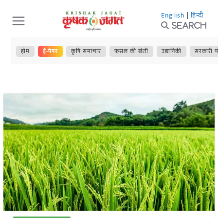
Skip
English
|
हिन्दी
to
Search
content
होम
ई-पेपर
कृषि समाचार
फसल की खेती
उद्यानिकी
सरकारी य