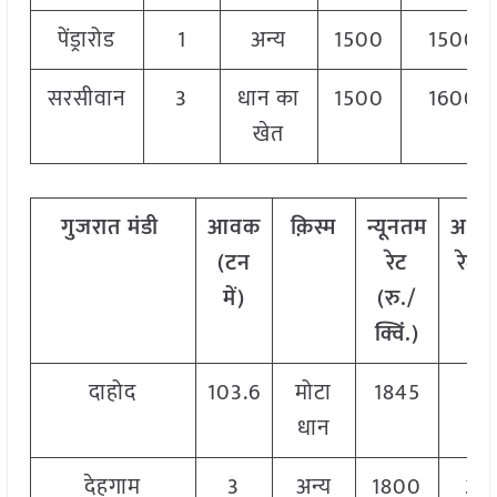
पेंड्रारोड
1
अन्य
1500
1500
सरसीवान
3
धान का
1500
1600
खेत
गुजरात
मंडी
आवक
क़िस्म
न्यूनतम
अधि
(टन
रेट
रेट (
में)
(रु./
क्वि
क्विं.)
दाहोद
103.6
मोटा
1845
18
धान
देहगाम
3
अन्य
1800
20