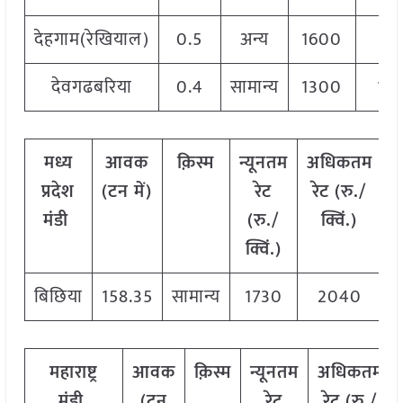
देहगाम(रेखियाल)
0.5
अन्य
1600
18
देवगढबरिया
0.4
सामान्य
1300
14
मध्य
आवक
क़िस्म
न्यूनतम
अधिकतम
म
प्रदेश
(टन में)
रेट
रेट (रु./
मंडी
(रु./
क्विं.)
(
क्विं.)
क्
बिछिया
158.35
सामान्य
1730
2040
1
महाराष्ट्र
आवक
क़िस्म
न्यूनतम
अधिकतम
मंडी
(टन
रेट
रेट (रु./