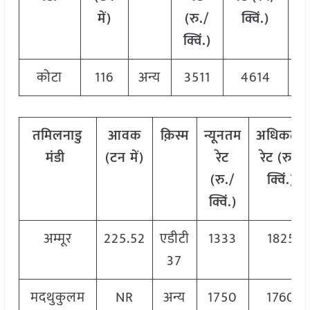
में)
(रु./
क्विं.)
(
र
क्विं.)
क्व
कोटा
116
अन्य
3511
4614
4
तमिलनाडु
आवक
क़िस्म
न्यूनतम
अधिकतम
मंडी
(टन में)
रेट
रेट (रु./
(रु./
क्विं.)
क्विं.)
अम्मूर
225.52
एडीटी
1333
1825
37
मदथुकुलम
NR
अन्य
1750
1760