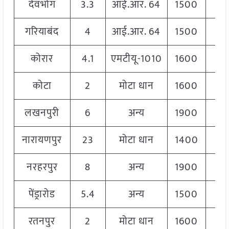
देवभोग
3.3
आई.आर. 64
1500
1
गरियाबंद
4
आई.आर. 64
1500
1
कोरार
4.1
एमटीयू-1010
1600
1
कोटा
2
मोटा धान
1600
1
लखनपुरी
6
अन्य
1900
1
नारायणपुर
23
मोटा धान
1400
1
नरहरपुर
8
अन्य
1900
1
पेंड्रारोड
5.4
अन्य
1500
1
रतनपुर
2
मोटा धान
1600
1