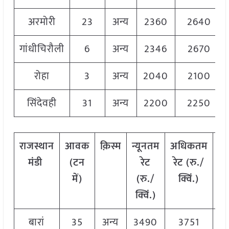
अरमोरी
23
अन्य
2360
2640
गांधीचिरौली
6
अन्य
2346
2670
रोहा
3
अन्य
2040
2100
सिंदेवही
31
अन्य
2200
2250
राजस्थान
आवक
क़िस्म
न्यूनतम
अधिकतम
म
मंडी
(टन
रेट
रेट (रु./
र
में)
(रु./
क्विं.)
(
र
क्विं.)
क्व
बारां
35
अन्य
3490
3751
3