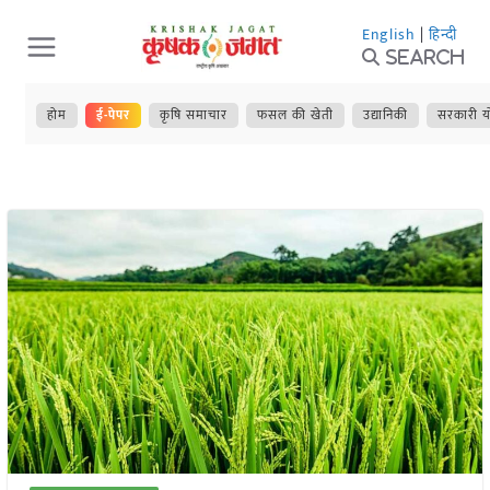
Skip
English
|
हिन्दी
to
Search
content
होम
ई-पेपर
कृषि समाचार
फसल की खेती
उद्यानिकी
सरकारी य