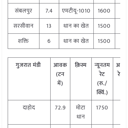
संबलपुर
7.4
एमटीयू-1010
1600
1
सरसीवान
13
धान का खेत
1500
1
शक्ति
6
धान का खेत
1500
1
गुजरात
मंडी
आवक
क़िस्म
न्यूनतम
अधि
(टन
रेट
रेट (
में)
(रु./
क्वि
क्विं.)
दाहोद
72.9
मोटा
1750
17
धान