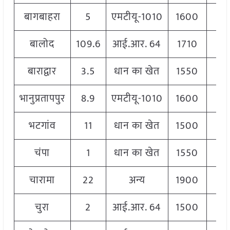
बागबाहरा
5
एमटीयू-1010
1600
1
बालोद
109.6
आई.आर. 64
1710
1
बाराद्वार
3.5
धान का खेत
1550
1
भानुप्रतापपुर
8.9
एमटीयू-1010
1600
1
भटगांव
11
धान का खेत
1500
1
चंपा
1
धान का खेत
1550
1
चारामा
22
अन्य
1900
1
चुरा
2
आई.आर. 64
1500
1