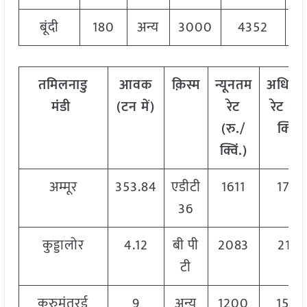
बूंदी
180
अन्य
3000
4352
3
तमिलनाडु
आवक
क़िस्म
न्यूनतम
अधिक
मंडी
(टन में)
रेट
रेट (रु
(रु./
क्विं.)
क्विं.)
अम्मूर
353.84
एडीटी
1611
1780
36
कुड्डालोर
4.12
बी पी
2083
2157
टी
करुमंतुरई
9
अन्य
1200
1500