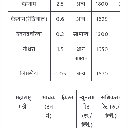
देहगाम
2.5
अन्य
1800
20
देहगाम(रेखियाल)
0.6
अन्य
1625
18
देवगढबरिया
0.2
सामान्य
1300
13
गोधरा
1.5
धान
1650
17
माध्यम
लिमखेड़ा
0.05
अन्य
1570
17
महाराष्ट्र
आवक
क़िस्म
न्यूनतम
अधिकतम
मंडी
(टन
रेट
रेट (रु./
में)
(रु./
क्विं.)
क्विं.)