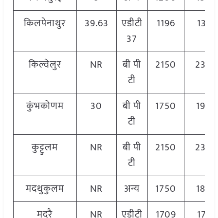
किलपेनाथुर
39.63
एडीटी
1196
1377
37
किल्वेलुर
NR
बी पी
2150
230
टी
कुंभकोणम
30
बी पी
1750
1900
टी
कुट्टुलम
NR
बी पी
2150
230
टी
मदथुकुलम
NR
अन्य
1750
1800
मदुरै
NR
एडीटी
1709
1769