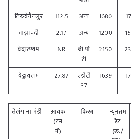
पोन्नी
तिरुवेनैनलुर
112.5
अन्य
1680
1732
वाझापदी
2.17
अन्य
1200
1500
वेदारण्यम
NR
बी पी
2150
230
टी
वेट्टावलम
27.87
एडीटी
1639
1745
37
तेलंगाना
मंडी
आवक
क़िस्म
न्यूनतम
अ
(टन
रेट
रे
में)
(रु./