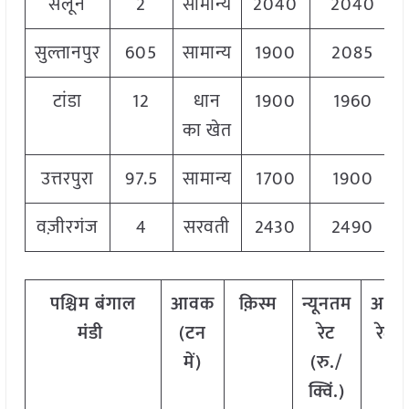
सैलून
2
सामान्य
2040
2040
सुल्तानपुर
605
सामान्य
1900
2085
टांडा
12
धान
1900
1960
का खेत
उत्तरपुरा
97.5
सामान्य
1700
1900
वज़ीरगंज
4
सरवती
2430
2490
पश्चिम
बंगाल
आवक
क़िस्म
न्यूनतम
अधि
मंडी
(टन
रेट
रेट (
में)
(रु./
क्वि
क्विं.)