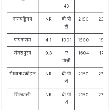
43
नागपट्टिनम
NR
बी पी
2150
230
टी
पापनासम
4.1
1001
1500
1900
संगरापुरम
9.8
ए
1604
1772
पोन्नी
सेम्बानारकोइल
NR
बी पी
2150
230
टी
सिरकाली
NR
बी पी
2150
230
टी