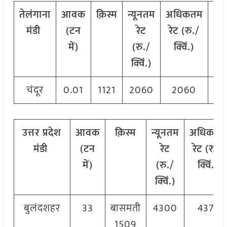
तेलंगाना
आवक
क़िस्म
न्यूनतम
अधिकतम
मो
मंडी
(टन
रेट
रेट (रु./
रे
में)
(रु./
क्विं.)
(र
क्विं.)
क्वि
चंदूर
0.01
1121
2060
2060
20
उत्तर प्रदेश
आवक
क़िस्म
न्यूनतम
अधिकतम
मंडी
(टन
रेट
रेट (रु./
में)
(रु./
क्विं.)
क्विं.)
बुलंदशहर
33
बासमती
4300
4371
1509