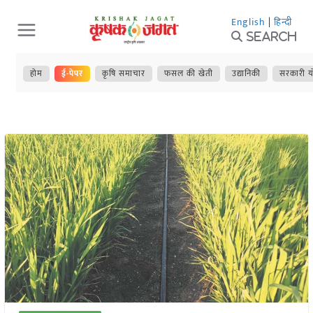
Skip
English
|
हिन्दी
to
Search
content
होम
ई-पेपर
कृषि समाचार
फसल की खेती
उद्यानिकी
सरकारी य