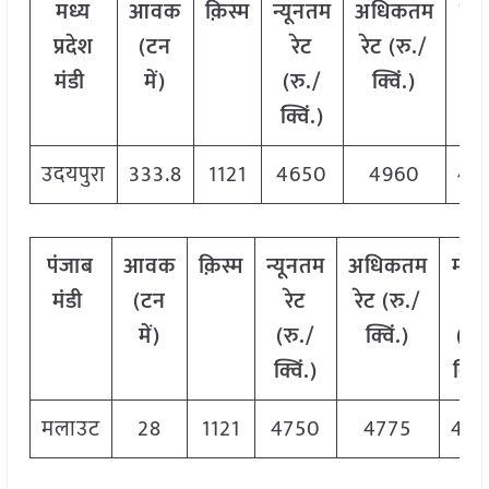
मध्य
आवक
क़िस्म
न्यूनतम
अधिकतम
मो
प्रदेश
(टन
रेट
रेट (रु./
रे
मंडी
में)
(रु./
क्विं.)
(रु
क्विं.)
क्वि
उदयपुरा
333.8
1121
4650
4960
48
पंजाब
आवक
क़िस्म
न्यूनतम
अधिकतम
मोड
मंडी
(टन
रेट
रेट (रु./
रेट
में)
(रु./
क्विं.)
(रु.
क्विं.)
क्विं
मलाउट
28
1121
4750
4775
476