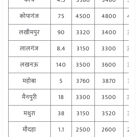
कोंच
4.5
3380
3480
34
कोपागंज
75
4500
4800
47
लखीमपुर
90
3320
3400
33
लालगंज
8.4
3150
3300
32
लखनऊ
140
3500
3600
35
महोबा
5
3760
3870
38
मैनपुरी
18
3300
3500
34
मथुरा
38
3150
3520
33
मौदहा
1.1
2500
2600
25