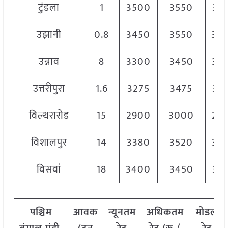
टुंडला
1
3500
3550
35
उझानी
0.8
3450
3550
35
उन्नाव
8
3300
3450
33
उत्तरीपुरा
1.6
3275
3475
33
विल्थरारोड
15
2900
3000
29
विशालपुर
14
3380
3520
34
विसवां
18
3400
3450
34
पश्चिम
आवक
न्यूनतम
अधिकतम
मोडल