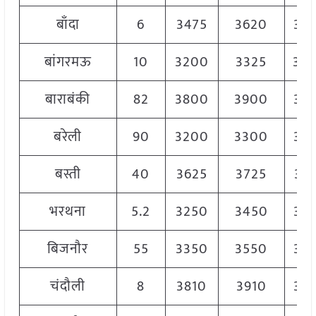
बाँदा
6
3475
3620
35
बांगरमऊ
10
3200
3325
33
बाराबंकी
82
3800
3900
38
बरेली
90
3200
3300
32
बस्ती
40
3625
3725
36
भरथना
5.2
3250
3450
33
बिजनौर
55
3350
3550
34
चंदौली
8
3810
3910
38