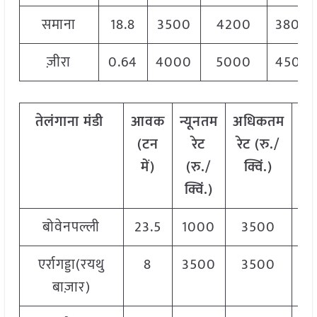
समाना
18.8
3500
4200
3800
ज़ीरा
0.64
4000
5000
4500
तेलंगाना
मंडी
आवक
न्यूनतम
अधिकतम
मो
(टन
रेट
रेट (रु./
र
में)
(रु./
क्विं.)
(
र
क्विं.)
क्व
बोवेनपल्ली
23.5
1000
3500
28
एर्रागड्डा(रयथु
8
3500
3500
35
बाज़ार)