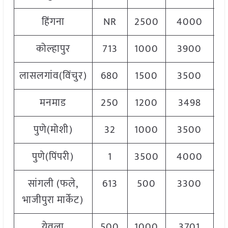
हिंगना
NR
2500
4000
4
कोल्हापुर
713
1000
3900
2
लासलगांव(विंचुर)
680
1500
3500
3
मनमाड
250
1200
3498
3
पुणे(मोशी)
32
1000
3500
2
पुणे(पिंपरी)
1
3500
4000
3
सांगली (फले,
613
500
3300
1
भाजीपुरा मार्केट)
येवला
500
1000
3701
3