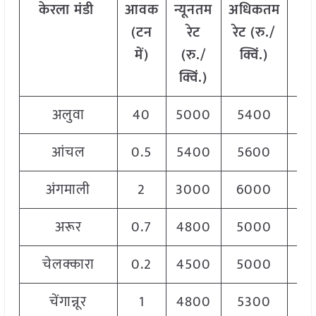
केरला
मंडी
आवक
न्यूनतम
अधिकतम
मो
(टन
रेट
रेट (रु./
र
में)
(रु./
क्विं.)
(
र
क्विं.)
क्व
अलुवा
40
5000
5400
52
आंचल
0.5
5400
5600
55
अंगमाली
2
3000
6000
45
अरूर
0.7
4800
5000
49
चेलक्कारा
0.2
4500
5000
46
चेंगान्नूर
1
4800
5300
50