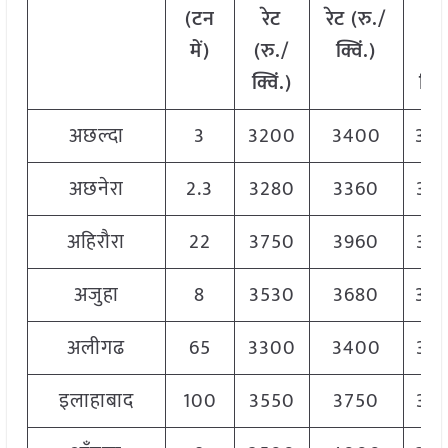
(टन
रेट
रेट (रु./
रे
में)
(रु./
क्विं.)
(
रु
क्विं.)
क्विं
अछल्दा
3
3200
3400
33
अछनेरा
2.3
3280
3360
33
अहिरौरा
22
3750
3960
38
अजुहा
8
3530
3680
36
अलीगढ
65
3300
3400
33
इलाहाबाद
100
3550
3750
36