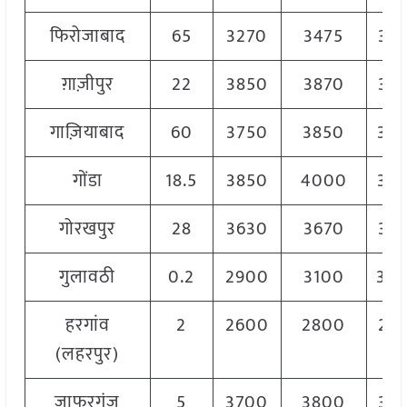
फिरोजाबाद
65
3270
3475
33
ग़ाज़ीपुर
22
3850
3870
38
गाज़ियाबाद
60
3750
3850
38
गोंडा
18.5
3850
4000
39
गोरखपुर
28
3630
3670
36
गुलावठी
0.2
2900
3100
30
हरगांव
2
2600
2800
27
(लहरपुर)
जाफरगंज
5
3700
3800
37