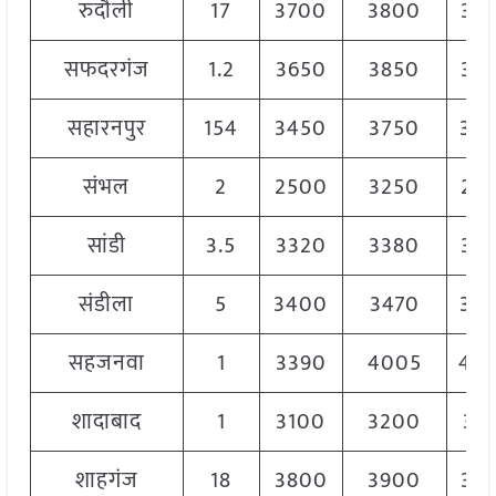
रुदौली
17
3700
3800
37
सफदरगंज
1.2
3650
3850
37
सहारनपुर
154
3450
3750
36
संभल
2
2500
3250
28
सांडी
3.5
3320
3380
33
संडीला
5
3400
3470
34
सहजनवा
1
3390
4005
40
शादाबाद
1
3100
3200
31
शाहगंज
18
3800
3900
38