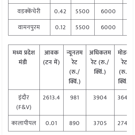
वडक्केंचेरी
0.42
5500
6000
57
वामनपुरम
0.12
5500
6000
58
मध्य
प्रदेश
आवक
न्यूनतम
अधिकतम
मोडल
मंडी
(टन
में)
रेट
रेट (रु./
रेट
(रु./
क्विं.)
(
रु./
क्विं.)
क्विं.)
इंदौर
2613.4
981
3904
3643
(F&V)
कालापीपल
0.01
890
3705
2745