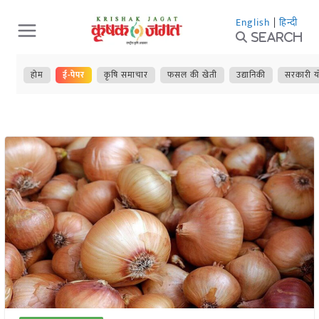
Skip
English
|
हिन्दी
to
Search
content
होम
ई-पेपर
कृषि समाचार
फसल की खेती
उद्यानिकी
सरकारी य