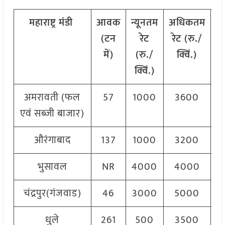
महाराष्ट्र
मंडी
आवक
न्यूनतम
अधिकतम
म
(टन
रेट
रेट (रु./
में)
(रु./
क्विं.)
(
क्विं.)
क्
अमरावती (फल
57
1000
3600
2
एवं सब्जी बाजार)
औरंगाबाद
137
1000
3200
2
भुसावल
NR
4000
4000
4
चंद्रपुर(गंजवाड)
46
3000
5000
4
धुले
261
500
3500
2