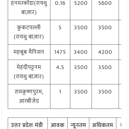
हनमरकोंडा(रायथु
0.16
5200
5600
56
बाज़ार)
कुकटपल्ली
5
3500
3500
35
(रायथु बाज़ार)
महबूब मैनिसन
1475
3400
4200
35
मेहंदीपट्टनम
4.5
3500
3500
35
(रायथु बाज़ार)
रामकृष्णपुरम,
1
3500
3500
35
आरबीजेड
उत्तर
प्रदेश मंडी
आवक
न्यूनतम
अधिकतम
मो