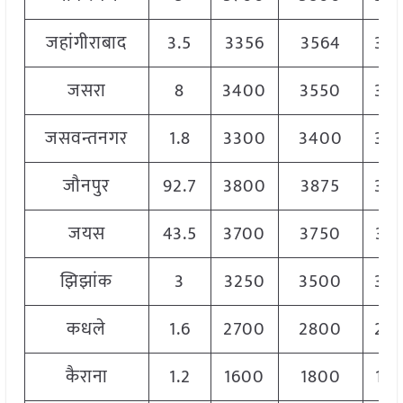
जहांगीराबाद
3.5
3356
3564
34
जसरा
8
3400
3550
34
जसवन्तनगर
1.8
3300
3400
33
जौनपुर
92.7
3800
3875
38
जयस
43.5
3700
3750
37
झिझांक
3
3250
3500
33
कधले
1.6
2700
2800
27
कैराना
1.2
1600
1800
17