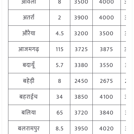
आँवला
8
3500
4000
38
अतर्रा
2
3900
4000
39
औरैया
4.5
3200
3500
33
आजमगढ़
115
3725
3875
38
बदायूँ
5.7
3380
3550
34
बहेड़ी
8
2450
2675
24
बहराईच
34
3850
4100
39
बलिया
65
3720
3840
37
बलरामपुर
8.5
3950
4020
39