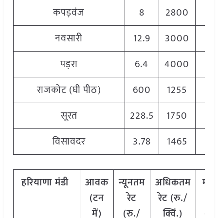
कपड़वंज
8
2800
3
नवसारी
12.9
3000
4
पड़रा
6.4
4000
5
राजकोट (घी पीठ)
600
1255
3
सूरत
228.5
1750
4
विसावदर
3.78
1465
2
हरियाणा
मंडी
आवक
न्यूनतम
अधिकतम
मो
(टन
रेट
रेट (रु./
रेट
में)
(रु./
क्विं.)
(
रु