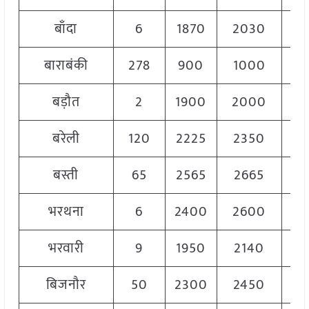
बाँदा
6
1870
2030
19
बाराबंकी
278
900
1000
9
बड़ौत
2
1900
2000
19
बरेली
120
2225
2350
22
बस्ती
65
2565
2665
26
भरथना
6
2400
2600
25
भरवारी
9
1950
2140
20
बिजनौर
50
2300
2450
23