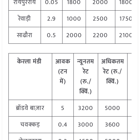
रायपुरराय
0.05
1800
2000
1800
रेवाड़ी
2.9
1000
2500
1750
साढौरा
0.5
2000
2200
2100
केरला
मंडी
आवक
न्यूनतम
अधिकतम
मो
(
टन
रेट
रेट
(
रु
./
र
में
)
(
रु
./
क्विं
.)
(
र
क्विं
.)
क्वि
ब्रॉडवे बाज़ार
5
3200
5000
35
चवक्कड़
0.4
3000
3600
36