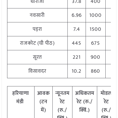
धोराजी
37.8
400
19
नवसारी
6.96
1000
26
पड़रा
7.4
1500
25
राजकोट (घी पीठ)
445
675
20
सूरत
221
900
30
विसावदर
10.2
860
13
हरियाणा
आवक
न्यूनतम
अधिकतम
मोडल
मंडी
(
टन
रेट
रेट
(
रु
./
रेट
में
)
(
रु
./
क्विं
.)
(
रु
./