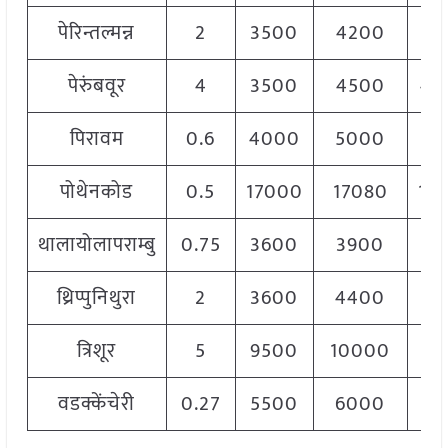
पेरिन्तल्मन्न
2
3500
4200
38
पेरुंबवूर
4
3500
4500
40
पिरावम
0.6
4000
5000
45
पोथेनकोड
0.5
17000
17080
17
थालायोलापराम्बु
0.75
3600
3900
37
थ्रिप्पुनिथुरा
2
3600
4400
38
त्रिशूर
5
9500
10000
95
वडक्केंचेरी
0.27
5500
6000
57