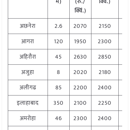
में
)
(
रु
./
क्विं
.)
(
रु
क्विं
.)
क्वि
अछनेरा
2.6
2070
2150
21
आगरा
120
1950
2300
21
अहिरौरा
45
2630
2850
27
अजुहा
8
2020
2180
21
अलीगढ
85
2200
2400
23
इलाहाबाद
350
2100
2250
21
अमरोहा
46
2300
2400
23