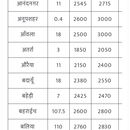
आनंदनगर
11
2545
2715
26
अनूपशहर
0.4
2600
3000
28
आँवला
18
2500
3000
28
अतर्रा
3
1850
2050
19
औरैया
11
2150
2400
23
बदायूँ
18
2380
2550
24
बहेड़ी
7
2425
2470
24
बहराईच
107.5
2600
2800
27
बलिया
110
2760
2830
28