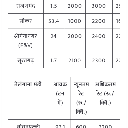
राजसमंद
1.5
2000
3000
250
सीकर
53.4
1000
2200
160
श्रीगंगानगर
24
2000
2400
220
(F&V)
सूरतगढ़
1.7
2100
2300
220
तेलंगाना
मंडी
आवक
न्यूनतम
अधिकतम
म
(
टन
रेट
रेट
(
रु
./
में
)
(
रु
./
क्विं
.)
(
क्विं
.)
क्व
बोवेनपल्ली
92.1
600
2200
1