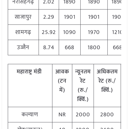
नरसिंहगढ़
2.02
1890
1890
1890
साजापुर
2.29
1901
1901
1901
शामगढ़
25.92
1090
1970
1210
उज्जैन
8.74
668
1800
668
महाराष्ट्र
मंडी
आवक
न्यूनतम
अधिकतम
म
(
टन
रेट
रेट
(
रु
./
में
)
(
रु
./
क्विं
.)
(
क्विं
.)
क्
कल्याण
NR
2000
2800
2