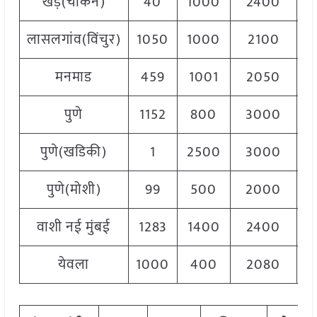
खेड़(चाकन)
40
1000
2400
1
लासलगांव(विंचुर)
1050
1000
2100
1
मनमाड
459
1001
2050
1
पुणे
1152
800
3000
1
पुणे(खडिकी)
1
2500
3000
2
पुणे(मोशी)
99
500
2000
1
वाशी नई मुंबई
1283
1400
2400
1
येवला
1000
400
2080
1