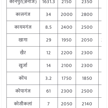
कानपुर(अनाज)
1631.3
2150
2350
22
कासगंज
34
2000
2800
24
कायमगंज
8.5
2400
2500
24
खागा
29
1950
2050
20
खैर
12
2200
2300
22
खुर्जा
14
2100
2300
22
कोंच
3.2
1750
1850
18
कोपागंज
61
2300
2500
24
कोसीकलां
7
2050
2140
21