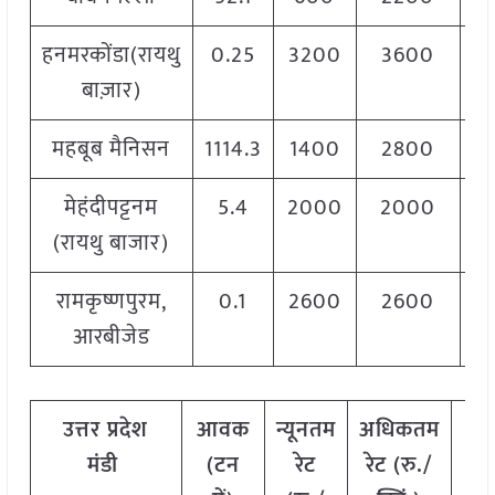
हनमरकोंडा(रायथु
0.25
3200
3600
3
बाज़ार)
महबूब मैनिसन
1114.3
1400
2800
1
मेहंदीपट्टनम
5.4
2000
2000
2
(रायथु बाजार)
रामकृष्णपुरम,
0.1
2600
2600
2
आरबीजेड
उत्तर
प्रदेश
आवक
न्यूनतम
अधिकतम
मो
मंडी
(
टन
रेट
रेट
(
रु
./
रे