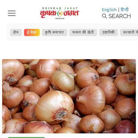
Skip
English
|
हिन्दी
to
Search
content
होम
ई-पेपर
कृषि समाचार
फसल की खेती
उद्यानिकी
सरकारी य