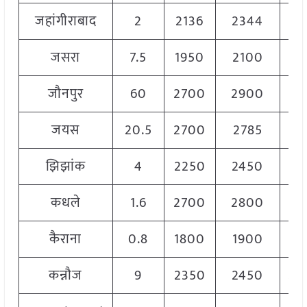
जहांगीराबाद
2
2136
2344
22
जसरा
7.5
1950
2100
20
जौनपुर
60
2700
2900
28
जयस
20.5
2700
2785
27
झिझांक
4
2250
2450
23
कधले
1.6
2700
2800
27
कैराना
0.8
1800
1900
18
कन्नौज
9
2350
2450
24