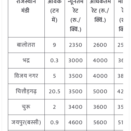
राजस्थान
आवक
न्यूनतम
अधिकतम
मोडल
मंडी
(टन
रेट
रेट (रु./
रेट
में)
(रु./
क्विं.)
(
रु./
क्विं.)
क्विं.)
बालोतरा
9
2350
2600
254
भद्र
0.3
3000
4000
3667
विजय नगर
5
3500
4000
380
चित्तौड़गढ़
20.5
3500
5000
420
चुरू
2
3400
3600
350
जयपुर(बस्सी)
0.9
4600
5600
510