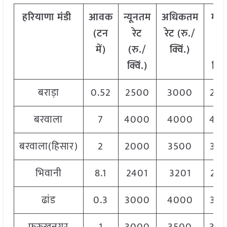
हरियाणा
मंडी
आवक
न्यूनतम
अधिकतम
मो
(टन
रेट
रेट (रु./
रेट
में)
(रु./
क्विं.)
(
रु
क्विं.)
क्विं
बराड़ा
0.52
2500
3000
25
बरवाला
7
4000
4000
40
बरवाला(हिसार)
2
2000
3500
35
भिवानी
8.1
2401
3201
28
ढांड
0.3
3000
4000
38