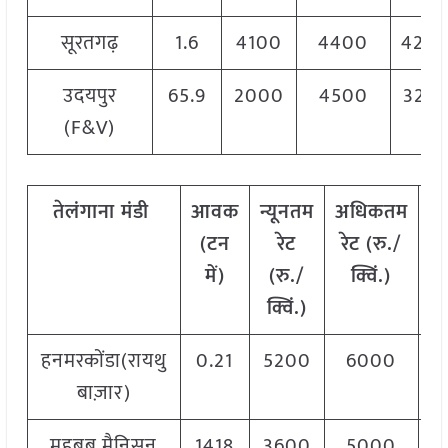
सूरतगढ़
1.6
4100
4400
420
उदयपुर
65.9
2000
4500
325
(F&V)
तेलंगाना
मंडी
आवक
न्यूनतम
अधिकतम
म
(टन
रेट
रेट (रु./
में)
(रु./
क्विं.)
(
क्विं.)
क्
हनमरकोंडा(रायथु
0.21
5200
6000
5
बाज़ार)
महबूब मैनिसन
1418
3600
5000
4