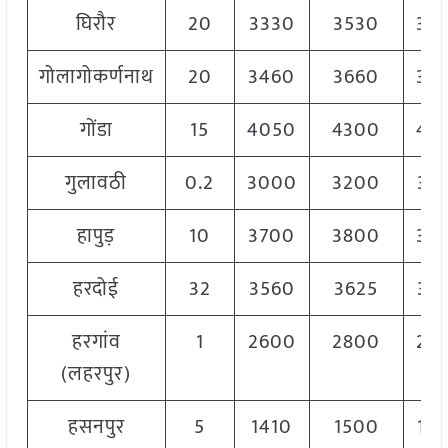
घिरौर
20
3330
3530
34
गोलागोकर्णनाथ
20
3460
3660
35
गोंडा
15
4050
4300
41
गुलावठी
0.2
3000
3200
31
हापुड़
10
3700
3800
37
हरदोई
32
3560
3625
35
हरगांव
1
2600
2800
27
(लहरपुर)
हसनपुर
5
1410
1500
14