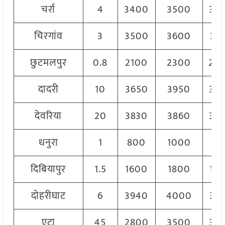
चर्रा
4
3400
3500
34
चिरगांव
3
3500
3600
35
छुटमलपुर
0.8
2100
2300
22
दादरी
10
3650
3950
37
देवरिया
20
3830
3860
38
धनुरा
1
800
1000
90
दिबियापुर
1.5
1600
1800
17
दोहरीघाट
6
3940
4000
39
एटा
45
2800
3500
30