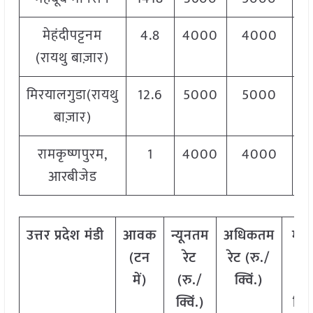
मेहंदीपट्टनम
4.8
4000
4000
4
(रायथु बाज़ार)
मिरयालगुडा(रायथु
12.6
5000
5000
5
बाज़ार)
रामकृष्णपुरम,
1
4000
4000
4
आरबीजेड
उत्तर
प्रदेश मंडी
आवक
न्यूनतम
अधिकतम
मो
(टन
रेट
रेट (रु./
रे
में)
(रु./
क्विं.)
(
रु
क्विं.)
क्विं