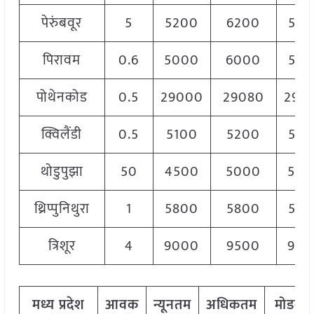
पेरुंबवूर
5
5200
6200
550
पिरावम
0.6
5000
6000
550
पोथेनकोड
0.5
29000
29080
290
क्विलैंडी
0.5
5100
5200
520
थोडुपुझा
50
4500
5000
500
थ्रिप्पुनिथुरा
1
5800
5800
580
त्रिशूर
4
9000
9500
900
मध्य
प्रदेश
आवक
न्यूनतम
अधिकतम
मोडल