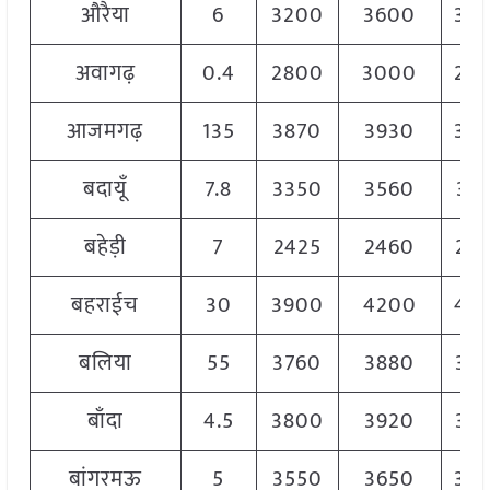
औरैया
6
3200
3600
34
अवागढ़
0.4
2800
3000
29
आजमगढ़
135
3870
3930
39
बदायूँ
7.8
3350
3560
34
बहेड़ी
7
2425
2460
24
बहराईच
30
3900
4200
40
बलिया
55
3760
3880
38
बाँदा
4.5
3800
3920
38
बांगरमऊ
5
3550
3650
36