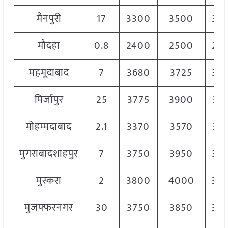
मैनपुरी
17
3300
3500
34
मौदहा
0.8
2400
2500
24
महमूदाबाद
7
3680
3725
37
मिर्जापुर
25
3775
3900
38
मोहम्मदाबाद
2.1
3370
3570
34
मुगराबादशाहपुर
7
3750
3950
38
मुस्करा
2
3800
4000
39
मुजफ्फरनगर
30
3750
3850
38