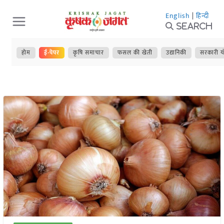
Skip
English
|
हिन्दी
to
Search
content
होम
ई-पेपर
कृषि समाचार
फसल की खेती
उद्यानिकी
सरकारी य