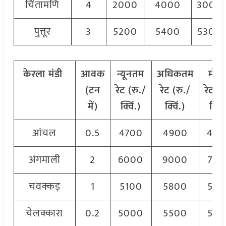
चिंतामणि
4
2000
4000
3000
पुत्तूर
3
5200
5400
5300
केरला
मंडी
आवक
न्यूनतम
अधिकतम
मोड
(टन
रेट (रु./
रेट (रु./
रेट
(
र
में)
क्विं.)
क्विं.)
क्विं
आंचल
0.5
4700
4900
480
अंगमाली
2
6000
9000
750
चवक्कड़
1
5100
5800
580
चेलक्कारा
0.2
5000
5500
520