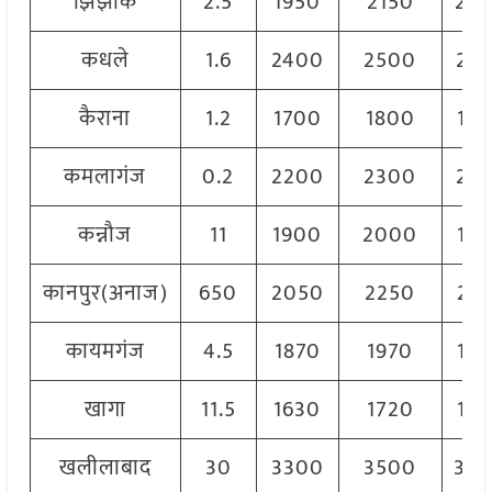
झिझांक
2.5
1950
2150
20
कधले
1.6
2400
2500
24
कैराना
1.2
1700
1800
17
कमलागंज
0.2
2200
2300
22
कन्नौज
11
1900
2000
19
कानपुर(अनाज)
650
2050
2250
21
कायमगंज
4.5
1870
1970
19
खागा
11.5
1630
1720
16
खलीलाबाद
30
3300
3500
34