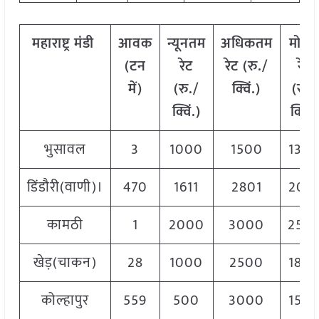
महाराष्ट्र
मंडी
आवक
न्यूनतम
अधिकतम
मोड
(
टन
रेट
रेट
(
रु
./
रेट
में
)
(
रु
./
क्विं
.)
(
रु
./
क्विं
.)
क्विं
.)
भुसावल
3
1000
1500
130
डिंडौरी(वाणी)।
470
1611
2801
207
कामठी
1
2000
3000
250
खेड़(चाकन)
28
1000
2500
180
कोल्हापुर
559
500
3000
150