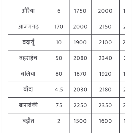
औरैया
6
1750
2000
19
आजमगढ़
170
2000
2150
20
बदायूँ
10
1900
2100
20
बहराईच
50
2080
2340
221
बलिया
80
1870
1920
19
बाँदा
4.5
2030
2180
21
बाराबंकी
75
2250
2350
23
बड़ौत
2
1500
1600
15