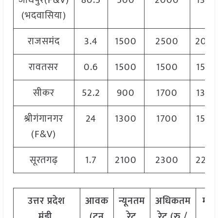
जोधपुर(F&V)
80.5
500
2000
130
(भदवासिया)
राजसमंद
3.4
1500
2500
200
रावतसर
0.6
1500
1500
150
सीकर
52.2
900
1700
130
श्रीगंगानगर
24
1300
1700
150
(F&V)
सूरतगढ़
1.7
2100
2300
220
उत्तर
प्रदेश
आवक
न्यूनतम
अधिकतम
मो
मंडी
(
टन
रेट
रेट
(
रु
./
रेट