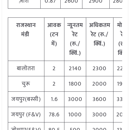
ज़ीरा
0.87
2600
2900
2800
राजस्थान
आवक
न्यूनतम
अधिकतम
मोडल
मंडी
(
टन
रेट
रेट
(
रु
./
रेट
में
)
(
रु
./
क्विं
.)
(
रु
./
क्विं
.)
क्विं
.)
बालोतरा
2
2140
2300
226
चुरू
2
1800
2000
190
जयपुर(बस्सी)
1.6
3000
3600
330
जयपुर (F&V)
78.6
1000
3000
200