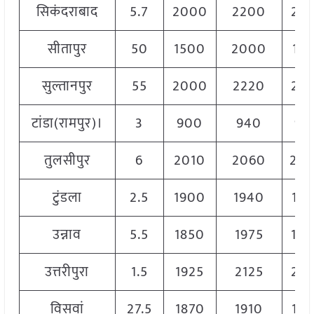
सिकंदराबाद
5.7
2000
2200
21
सीतापुर
50
1500
2000
18
सुल्तानपुर
55
2000
2220
21
टांडा(रामपुर)।
3
900
940
92
तुलसीपुर
6
2010
2060
20
टुंडला
2.5
1900
1940
19
उन्नाव
5.5
1850
1975
19
उत्तरीपुरा
1.5
1925
2125
20
विसवां
27.5
1870
1910
18