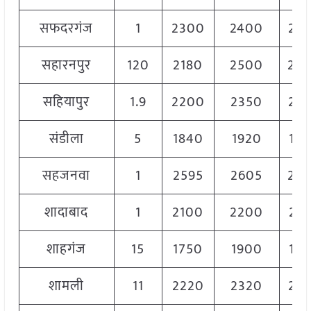
सफदरगंज
1
2300
2400
23
सहारनपुर
120
2180
2500
23
सहियापुर
1.9
2200
2350
22
संडीला
5
1840
1920
18
सहजनवा
1
2595
2605
26
शादाबाद
1
2100
2200
21
शाहगंज
15
1750
1900
18
शामली
11
2220
2320
22