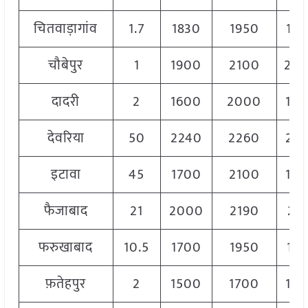
चितवाड़ागांव
1.7
1830
1950
18
चौबेपुर
1
1900
2100
20
दादरी
2
1600
2000
18
देवरिया
50
2240
2260
22
इटावा
45
1700
2100
19
फैजाबाद
21
2000
2190
211
फरुखाबाद
10.5
1700
1950
187
फ़तेहपुर
2
1500
1700
16