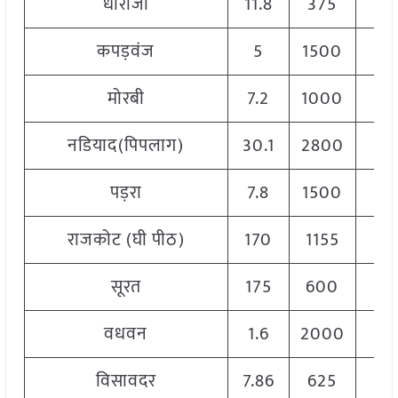
धोराजी
11.8
375
14
कपड़वंज
5
1500
22
मोरबी
7.2
1000
20
नडियाद(पिपलाग)
30.1
2800
30
पड़रा
7.8
1500
25
राजकोट (घी पीठ)
170
1155
18
सूरत
175
600
24
वधवन
1.6
2000
25
विसावदर
7.86
625
17