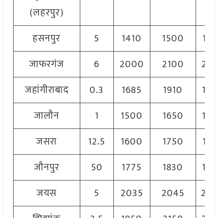
(लहरपुर)
हसनपुर
5
1410
1500
14
जाफरगंज
6
2000
2100
20
जहांगीराबाद
0.3
1685
1910
18
जालौन
1
1500
1650
16
जसरा
12.5
1600
1750
16
जौनपुर
50
1775
1830
18
जयस
5
2035
2045
20