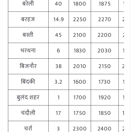
बरेली
40
1800
1875
18
बरहज
14.9
2250
2270
22
बस्ती
45
2100
2200
21
भरथना
6
1830
2030
19
बिजनौर
38
2010
2150
20
बिंदकी
3.2
1600
1730
16
बुलंद शहर
1
1700
1920
18
चंदौली
17
1750
1850
18
चर्रा
3
2300
2400
23