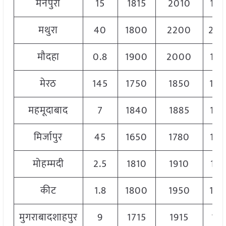
मैनपुरी
15
1815
2010
19
मथुरा
40
1800
2200
20
मौदहा
0.8
1900
2000
19
मेरठ
145
1750
1850
18
महमूदाबाद
7
1840
1885
18
मिर्जापुर
45
1650
1780
17
मोहम्मदी
2.5
1810
1910
186
कीट
1.8
1800
1950
19
मुगराबादशाहपुर
9
1715
1915
181