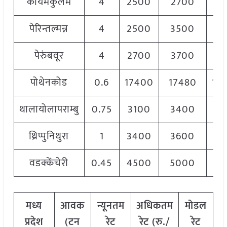
कायमकुलम
4
2500
2700
26
पेरिन्तल्मन्न
4
2500
3500
30
पेरुंबवूर
4
2700
3700
30
पोथेनकोड
0.6
17400
17480
17
थालायोलापराम्बु
0.75
3100
3400
32
थ्रिप्पुनिथुरा
1
3400
3600
34
वडक्केंचेरी
0.45
4500
5000
47
मध्य
आवक
न्यूनतम
अधिकतम
मोडल
प्रदेश
(
टन
रेट
रेट
(
रु
./
रेट