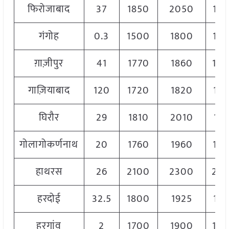
फिरोजाबाद
37
1850
2050
19
गंगोह
0.3
1500
1800
17
ग़ाज़ीपुर
41
1770
1860
18
गाज़ियाबाद
120
1720
1820
17
घिरौर
29
1810
2010
191
गोलागोकर्णनाथ
20
1760
1960
18
हाथरस
26
2100
2300
22
हरदोई
32.5
1800
1925
188
हरगांव
2
1700
1900
18