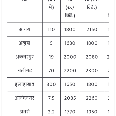
में
)
(
रु
./
क्विं
.)
(
रु
क्विं
.)
क्विं
आगरा
110
1800
2150
19
अजुहा
5
1680
1800
17
अकबरपुर
19
2000
2080
20
अलीगढ
70
2200
2300
22
इलाहाबाद
300
1650
1800
17
आनंदनगर
7.5
2085
2260
217
अतर्रा
2.2
1770
1950
18