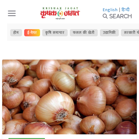
Skip
English
|
हिन्दी
to
Search
content
होम
ई-पेपर
कृषि समाचार
फसल की खेती
उद्यानिकी
सरकारी य