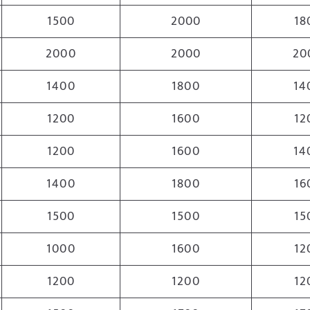
1500
2000
18
2000
2000
20
1400
1800
14
1200
1600
12
1200
1600
14
1400
1800
16
1500
1500
15
1000
1600
12
1200
1200
12