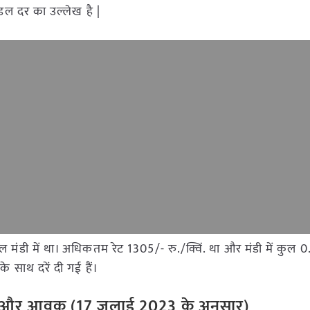
ोडल दर का उल्लेख है |
पल मंडी में था। अधिकतम रेट 1305/- रु./क्विं. था और मंडी में कुल 
 साथ दरें दी गई हैं।
ेट और आवक (17 जुलाई 2023 के अनुसार)