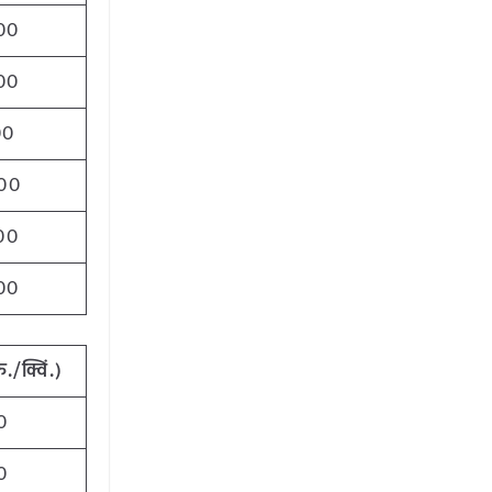
00
00
00
00
00
00
रु
./
क्विं
.)
0
0