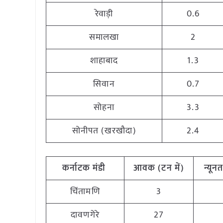
रेवाड़ी
0.6
समालखा
2
शाहाबाद
1.3
सिवान
0.7
सोहना
3.3
सोनीपत (खरखौदा)
2.4
कर्नाटक
मंडी
आवक
(
टन
में
)
न्यून
चिंतामणि
3
दावणगेरे
27