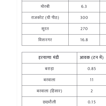
मोरबी
6.3
राजकोट (घी पीठ)
300
सूरत
270
विसनगर
16.8
हरयाणा
मंडी
आवक
(
टन
में
)
बराड़ा
0.85
बरवाला
11
बरवाला (हिसार)
2
छछरौली
0.15