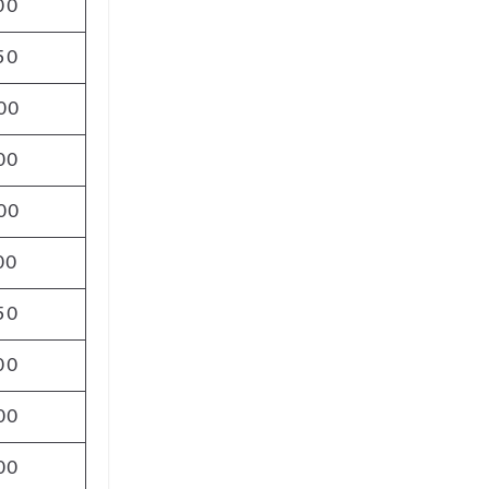
00
50
00
00
00
00
50
00
00
00