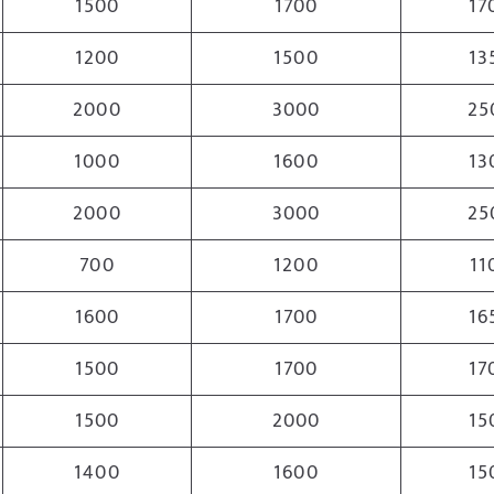
1500
1700
17
1200
1500
13
2000
3000
25
1000
1600
13
2000
3000
25
700
1200
11
1600
1700
16
1500
1700
17
1500
2000
15
1400
1600
15