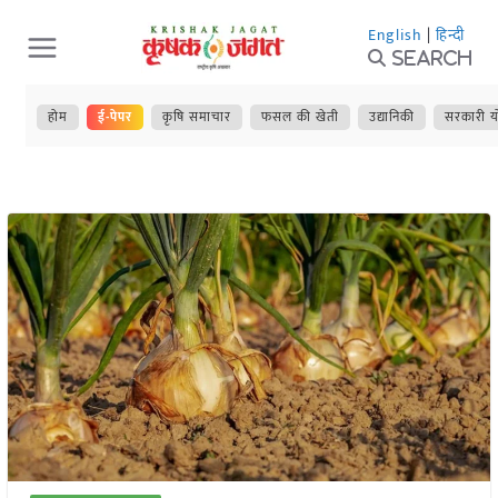
Skip
English
|
हिन्दी
to
Search
content
होम
ई-पेपर
कृषि समाचार
फसल की खेती
उद्यानिकी
सरकारी य