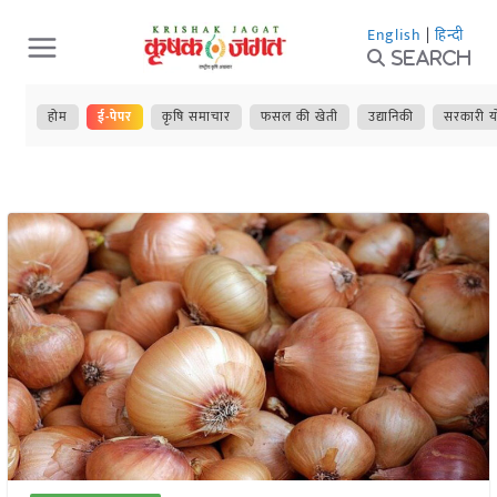
Skip
English
|
हिन्दी
to
Search
content
होम
ई-पेपर
कृषि समाचार
फसल की खेती
उद्यानिकी
सरकारी य