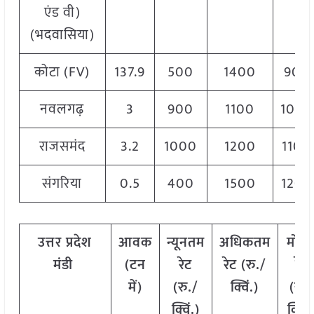
एंड वी)
(भदवासिया)
कोटा (FV)
137.9
500
1400
900
नवलगढ़
3
900
1100
1000
राजसमंद
3.2
1000
1200
1100
संगरिया
0.5
400
1500
1200
उत्तर प्रदेश
आवक
न्यूनतम
अधिकतम
मोड
मंडी
(टन
रेट
रेट (रु./
रेट
में)
(रु./
क्विं.)
(रु./
क्विं.)
क्विं.