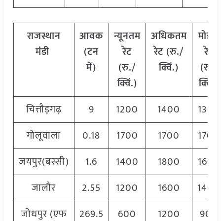
राजस्थान
आवक
न्यूनतम
अधिकतम
मोडल
मंडी
(टन
रेट
रेट (रु./
रेट
में)
(रु./
क्विं.)
(रु./
क्विं.)
क्विं.)
चित्तौड़गढ़
9
1200
1400
1300
गोलूवाला
0.18
1700
1700
1700
जयपुर(बस्सी)
1.6
1400
1800
1600
जालौर
2.55
1200
1600
1400
जोधपुर (एफ
269.5
600
1200
900