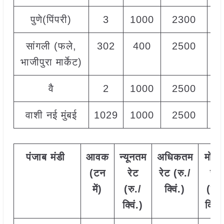
पुणे(पिंपरी)
3
1000
2300
1
सांगली (फले,
302
400
2500
1
भाजीपुरा मार्केट)
वै
2
1000
2500
1
वाशी नई मुंबई
1029
1000
2500
1
पंजाब
मंडी
आवक
न्यूनतम
अधिकतम
मोड
(टन
रेट
रेट (रु./
रेट
में)
(रु./
क्विं.)
(
रु.
क्विं.)
क्विं.