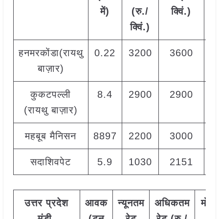
में)
(रु./
क्विं.)
(
क्विं.)
क्
हनमरकोंडा(रायथु
0.22
3200
3600
3
बाज़ार)
कुकटपल्ली
8.4
2900
2900
2
(रायथु बाज़ार)
महबूब मैनिसन
8897
2200
3000
2
सदाशिवपेट
5.9
1030
2151
2
उत्तर
प्रदेश
आवक
न्यूनतम
अधिकतम
मोड
मंडी
(टन
रेट
रेट (रु./
रेट