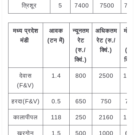
त्रिशूर
5
7400
7500
740
मध्य
प्रदेश
आवक
न्यूनतम
अधिकतम
मोड
मंडी
(टन
में)
रेट
रेट (रु./
रेट
(रु./
क्विं.)
(
रु.
क्विं.)
क्विं.
देवास
1.4
800
2500
100
(F&V)
हरदा(F&V)
0.5
650
750
70
कालापीपल
118
250
2160
143
खरगोन
1.5
500
1000
60