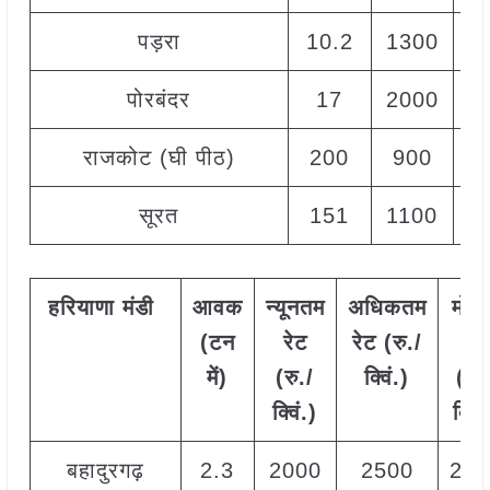
पड़रा
10.2
1300
पोरबंदर
17
2000
राजकोट (घी पीठ)
200
900
सूरत
151
1100
हरियाणा
मंडी
आवक
न्यूनतम
अधिकतम
मोड
(टन
रेट
रेट (रु./
रेट
में)
(रु./
क्विं.)
(
रु.
क्विं.)
क्विं
बहादुरगढ़
2.3
2000
2500
220