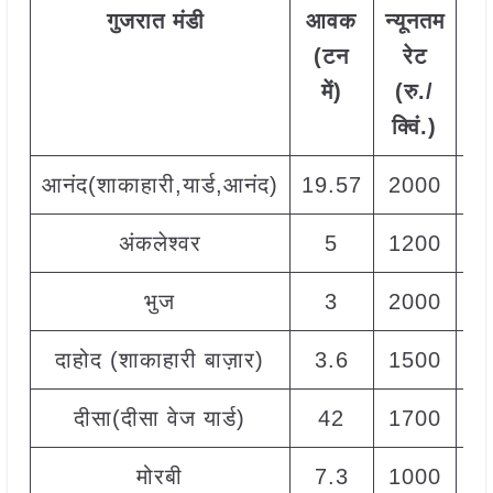
गुजरात
मंडी
आवक
न्यूनतम
अ
(टन
रेट
रे
में)
(रु./
क
क्विं.)
आनंद(शाकाहारी,यार्ड,आनंद)
19.57
2000
अंकलेश्वर
5
1200
भुज
3
2000
दाहोद (शाकाहारी बाज़ार)
3.6
1500
दीसा(दीसा वेज यार्ड)
42
1700
मोरबी
7.3
1000