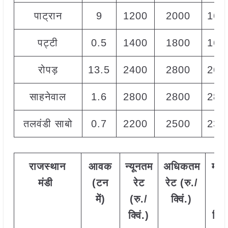
पाट्रान
9
1200
2000
168
पट्टी
0.5
1400
1800
160
रोपड़
13.5
2400
2800
260
साहनेवाल
1.6
2800
2800
280
तलवंडी साबो
0.7
2200
2500
230
राजस्थान
आवक
न्यूनतम
अधिकतम
मो
मंडी
(टन
रेट
रेट (रु./
रे
में)
(रु./
क्विं.)
(
रु
क्विं.)
क्विं