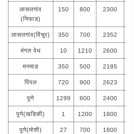
लासलगांव
150
800
2300
2
(निफाड)
लासलगांव(विंचुर)
350
700
2352
2
मंगल वेध
10
1210
2600
2
मनमाड
350
500
2185
1
पिंपल
720
900
2623
2
पुणे
1299
800
2400
1
पुणे(खडिकी)
1
1200
1800
1
पुणे(मोशी)
27
700
1800
1