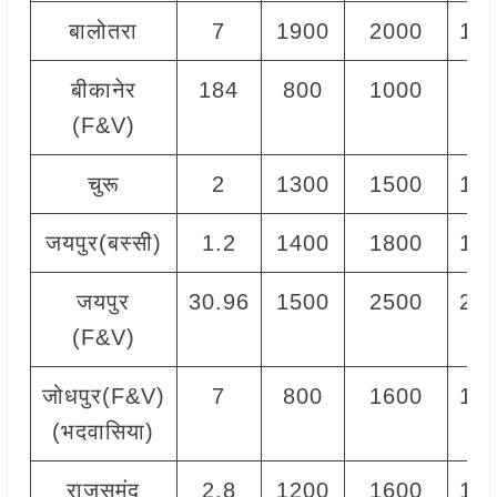
बालोतरा
7
1900
2000
19
बीकानेर
184
800
1000
90
(F&V)
चुरू
2
1300
1500
14
जयपुर(बस्सी)
1.2
1400
1800
16
जयपुर
30.96
1500
2500
20
(F&V)
जोधपुर(F&V)
7
800
1600
12
(भदवासिया)
राजसमंद
2.8
1200
1600
14