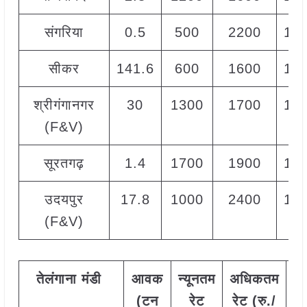
संगरिया
0.5
500
2200
19
सीकर
141.6
600
1600
11
श्रीगंगानगर
30
1300
1700
15
(F&V)
सूरतगढ़
1.4
1700
1900
18
उदयपुर
17.8
1000
2400
17
(F&V)
तेलंगाना
मंडी
आवक
न्यूनतम
अधिकतम
म
(टन
रेट
रेट (रु./