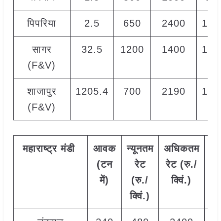
पिपरिया
2.5
650
2400
140
सागर
32.5
1200
1400
130
(F&V)
शाजापुर
1205.4
700
2190
125
(F&V)
महाराष्ट्र
मंडी
आवक
न्यूनतम
अधिकतम
म
(टन
रेट
रेट (रु./
र
में)
(रु./
क्विं.)
(
र
क्विं.)
क्व