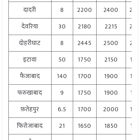
दादरी
8
2200
2400
23
देवरिया
30
2180
2215
22
दोहरीघाट
8
2445
2500
24
इटावा
50
1750
2150
19
फैजाबाद
140
1700
1900
18
फरुखाबाद
9
1750
1900
182
फ़तेहपुर
6.5
1700
2000
18
फिरोजाबाद
21
1650
1850
17