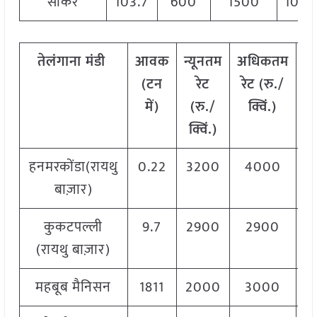
सीकर
103.7
600
1500
1050
तेलंगाना
मंडी
आवक
न्यूनतम
अधिकतम
म
(टन
रेट
रेट (रु./
में)
(रु./
क्विं.)
(
क्विं.)
क्
हनमरकोंडा(रायथु
0.22
3200
4000
3
बाज़ार)
कुकटपल्ली
9.7
2900
2900
2
(रायथु बाज़ार)
महबूब मैनिसन
1811
2000
3000
2