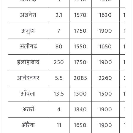
अछनेरा
2.1
1570
1630
16
अजुहा
7
1750
1900
18
अलीगढ
80
1550
1650
16
इलाहाबाद
250
1750
1900
18
आनंदनगर
5.5
2085
2260
217
आँवला
13.5
1300
1500
14
अतर्रा
4
1840
1900
186
औरैया
11
1650
1900
17