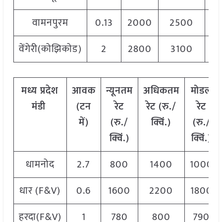
वामनपुरम
0.13
2000
2500
2
वेंगेरी(कोझिकोड)
2
2800
3100
3
मध्य
प्रदेश
आवक
न्यूनतम
अधिकतम
मोडल
मंडी
(टन
रेट
रेट (रु./
रेट
में)
(रु./
क्विं.)
(
रु./
क्विं.)
क्विं.)
धामनोद
2.7
800
1400
1000
धार (F&V)
0.6
1600
2200
1800
हरदा(F&V)
1
780
800
790