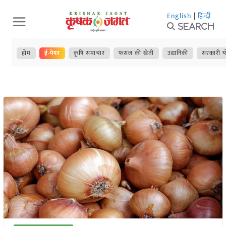
Skip
English
|
हिन्दी
to
Search
content
होम
ई-पेपर
कृषि समाचार
फसल की खेती
उद्यानिकी
सरकारी य