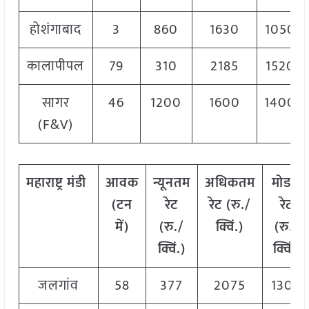
होशंगाबाद
3
860
1630
1050
कालापीपल
79
310
2185
1520
सागर
46
1200
1600
1400
(F&V)
महाराष्ट्र
मंडी
आवक
न्यूनतम
अधिकतम
मोडल
(टन
रेट
रेट (रु./
रेट
में)
(रु./
क्विं.)
(
रु./
क्विं.)
क्विं.)
जलगांव
58
377
2075
1300