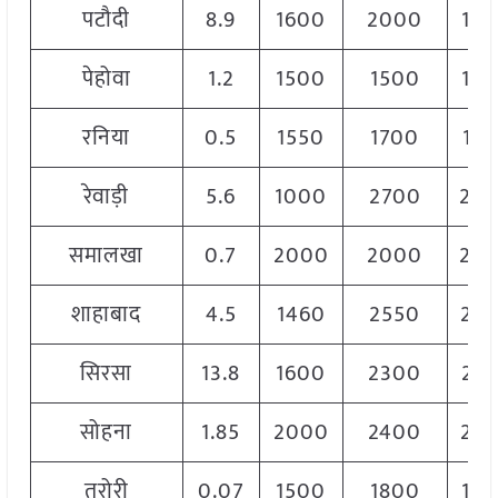
पटौदी
8.9
1600
2000
18
पेहोवा
1.2
1500
1500
15
रनिया
0.5
1550
1700
16
रेवाड़ी
5.6
1000
2700
20
समालखा
0.7
2000
2000
20
शाहाबाद
4.5
1460
2550
22
सिरसा
13.8
1600
2300
21
सोहना
1.85
2000
2400
22
तरोरी
0.07
1500
1800
16