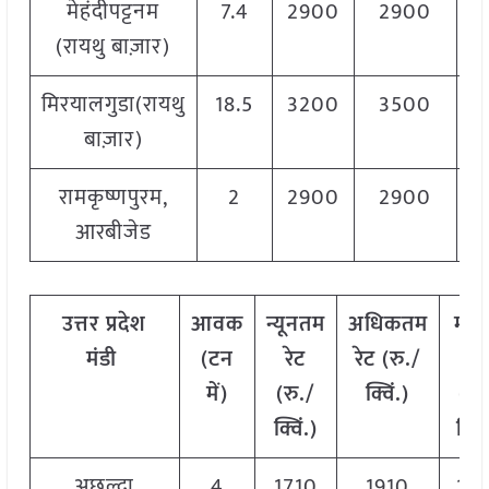
मेहंदीपट्टनम
7.4
2900
2900
2
(रायथु बाज़ार)
मिरयालगुडा(रायथु
18.5
3200
3500
3
बाज़ार)
रामकृष्णपुरम,
2
2900
2900
2
आरबीजेड
उत्तर
प्रदेश
आवक
न्यूनतम
अधिकतम
मो
मंडी
(टन
रेट
रेट (रु./
रेट
में)
(रु./
क्विं.)
(
रु
क्विं.)
क्विं
अछल्दा
4
1710
1910
181