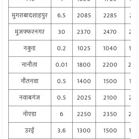
मुगराबादशाहपुर
6.5
2085
2285
218
मुजफ्फरनगर
30
2370
2470
24
नकुड
0.2
1025
1040
10
नानौता
0.01
1800
2200
20
नौतनवा
0.5
1400
1500
14
नवाबगंज
0.5
2025
2100
20
नोएडा
6
2250
2350
23
उरई
3.6
1300
1500
14