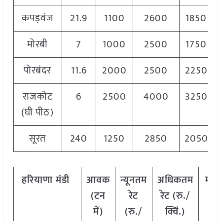
कपड़वंज
21.9
1100
2600
1850
मोरबी
7
1000
2500
1750
पोरबंदर
11.6
2000
2500
2250
राजकोट
6
2500
4000
3250
(घी पीठ)
सूरत
240
1250
2850
2050
हरियाणा
मंडी
आवक
न्यूनतम
अधिकतम
मो
(टन
रेट
रेट (रु./
रेट
में)
(रु./
क्विं.)
(
रु