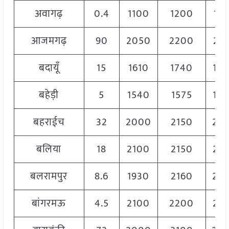
अवागढ़
0.4
1100
1200
115
आजमगढ़
90
2050
2200
212
बदायूँ
15
1610
1740
16
बहेड़ी
5
1540
1575
15
बहराईच
32
2000
2150
20
बलिया
18
2100
2150
21
बलरामपुर
8.6
1930
2160
20
बांगरमऊ
4.5
2100
2200
21