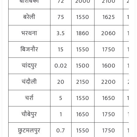
बाराबंकी
72
2000
2100
20
बरेली
75
1550
1625
16
भरथना
3.5
1860
2060
19
बिजनौर
15
1550
1750
16
चांदपुर
0.02
1500
1600
15
चंदौली
20
2150
2200
217
चर्रा
5
1550
1650
16
चौबेपुर
1
1650
1750
172
छुटमलपुर
0.7
1550
1750
16