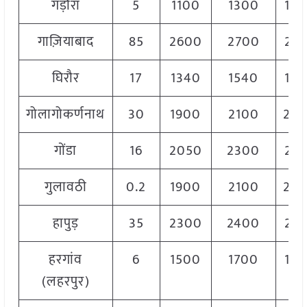
गड़ौरा
5
1100
1300
12
गाज़ियाबाद
85
2600
2700
26
घिरौर
17
1340
1540
14
गोलागोकर्णनाथ
30
1900
2100
20
गोंडा
16
2050
2300
21
गुलावठी
0.2
1900
2100
20
हापुड़
35
2300
2400
23
हरगांव
6
1500
1700
16
(लहरपुर)