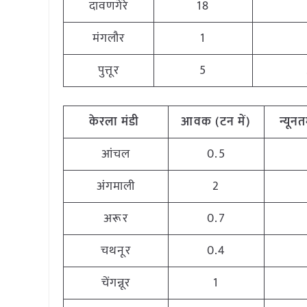
दावणगेरे
18
मंगलौर
1
पुत्तूर
5
केरला
मंडी
आवक (टन
में)
न्यून
आंचल
0.5
अंगमाली
2
अरूर
0.7
चथनूर
0.4
चेंगन्नूर
1