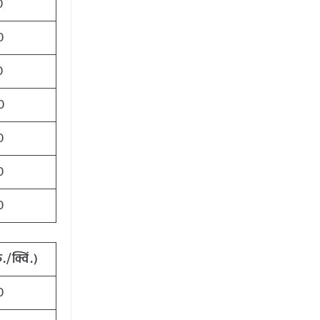
0
0
0
0
0
0
0
ु./क्विं.)
0