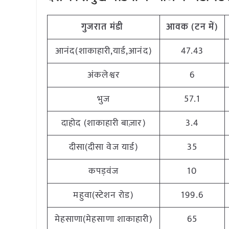
गुजरात
मंडी
आवक (टन
में)
आनंद(शाकाहारी,यार्ड,आनंद)
47.43
अंकलेश्वर
6
भुज
57.1
दाहोद (शाकाहारी बाज़ार)
3.4
दीसा(दीसा वेज यार्ड)
35
कपड़वंज
10
महुवा(स्टेशन रोड)
199.6
मेहसाणा(मेहसाणा शाकाहारी)
65