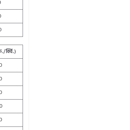
0
0
0
ु./क्विं.)
0
0
0
0
0