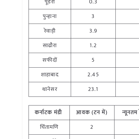
पूंडरी
0.3
पुन्हाना
3
रेवाड़ी
3.9
साढौरा
1.2
सफीदों
5
शाहाबाद
2.45
थानेसर
23.1
कर्नाटक
मंडी
आवक (टन
में)
न्यूनतम
चिंतामणि
2