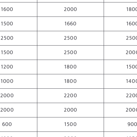
1600
2000
180
1500
1660
160
2500
2500
250
1500
2500
200
1200
1800
150
1000
1800
140
2000
2200
220
2000
2000
200
600
1500
90