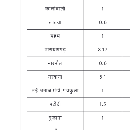
कालांवाली
1
लाडवा
0.6
महम
1
नारायणगढ़
8.17
नारनौल
0.6
नरवाना
5.1
नई अनाज मंडी, पंचकुला
1
पटौदी
1.5
पुन्हाना
1