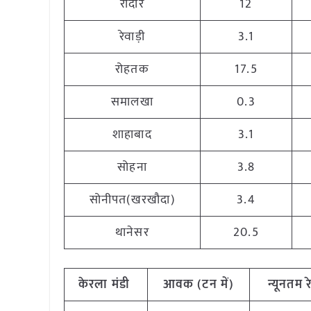
रादौर
12
रेवाड़ी
3.1
रोहतक
17.5
समालखा
0.3
शाहाबाद
3.1
सोहना
3.8
सोनीपत(खरखौदा)
3.4
थानेसर
20.5
केरला
मंडी
आवक (टन
में)
न्यूनतम
र