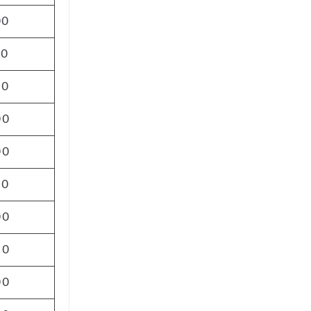
00
00
00
00
00
00
00
50
00