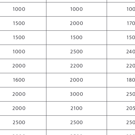
1000
1000
10
1500
2000
17
1500
1500
15
1000
2500
24
2000
2200
22
1600
2000
18
2000
3000
25
2000
2100
20
2500
2500
25