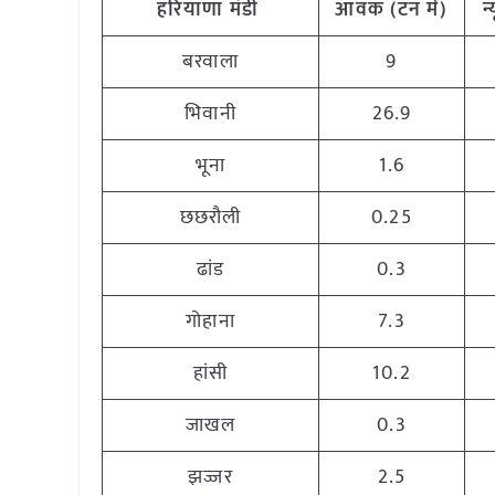
हरियाणा
मंडी
आवक (टन
में)
न
बरवाला
9
भिवानी
26.9
भूना
1.6
छछरौली
0.25
ढांड
0.3
गोहाना
7.3
हांसी
10.2
जाखल
0.3
झज्जर
2.5