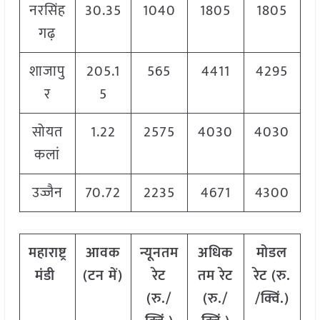
नरसिंह
30.35
1040
1805
1805
गढ़
शाजापु
205.1
565
4411
4295
र
5
सोयत
1.22
2575
4030
4030
कलां
उज्जैन
70.72
2235
4671
4300
महाराष्ट्र
आवक
न्यूनतम
अधिक
मोडल
मंडी
(टन में)
रेट
तम रेट
रेट
(
रु.
(रु./
(रु./
/क्विं.)