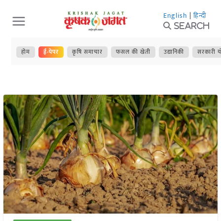
Skip
English
|
हिन्दी
to
Search
content
होम
ई-पेपर
कृषि समाचार
फसल की खेती
उद्यानिकी
सरकारी य