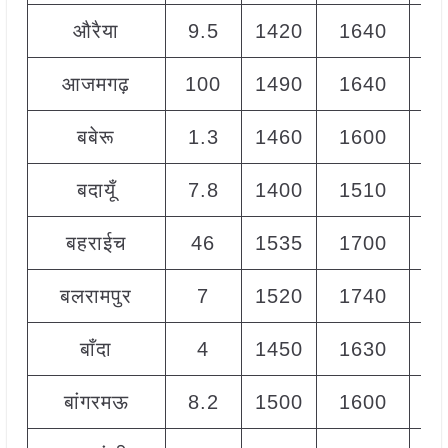
औरैया
9.5
1420
1640
15
आजमगढ़
100
1490
1640
15
बबेरू
1.3
1460
1600
15
बदायूँ
7.8
1400
1510
14
बहराईच
46
1535
1700
16
बलरामपुर
7
1520
1740
16
बाँदा
4
1450
1630
15
बांगरमऊ
8.2
1500
1600
15