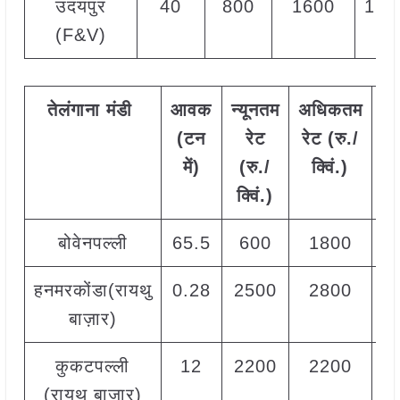
उदयपुर
40
800
1600
120
(F&V)
तेलंगाना
मंडी
आवक
न्यूनतम
अधिकतम
म
(टन
रेट
रेट (रु./
र
में)
(रु./
क्विं.)
(
र
क्विं.)
क्व
बोवेनपल्ली
65.5
600
1800
9
हनमरकोंडा(रायथु
0.28
2500
2800
2
बाज़ार)
कुकटपल्ली
12
2200
2200
2
(रायथु बाज़ार)