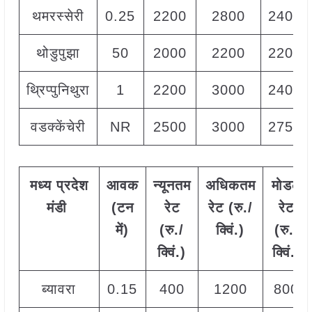
थमरस्सेरी
0.25
2200
2800
2400
थोडुपुझा
50
2000
2200
2200
थ्रिप्पुनिथुरा
1
2200
3000
2400
वडक्केंचेरी
NR
2500
3000
2750
मध्य
प्रदेश
आवक
न्यूनतम
अधिकतम
मोडल
मंडी
(टन
रेट
रेट (रु./
रेट
में)
(रु./
क्विं.)
(
रु./
क्विं.)
क्विं.)
ब्यावरा
0.15
400
1200
800