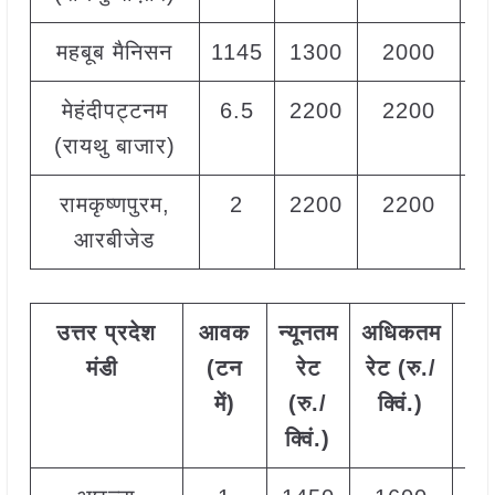
महबूब मैनिसन
1145
1300
2000
1
मेहंदीपट्टनम
6.5
2200
2200
2
(रायथु बाजार)
रामकृष्णपुरम,
2
2200
2200
2
आरबीजेड
उत्तर
प्रदेश
आवक
न्यूनतम
अधिकतम
मो
मंडी
(टन
रेट
रेट (रु./
रे
में)
(रु./
क्विं.)
(
रु
क्विं.)
क्वि