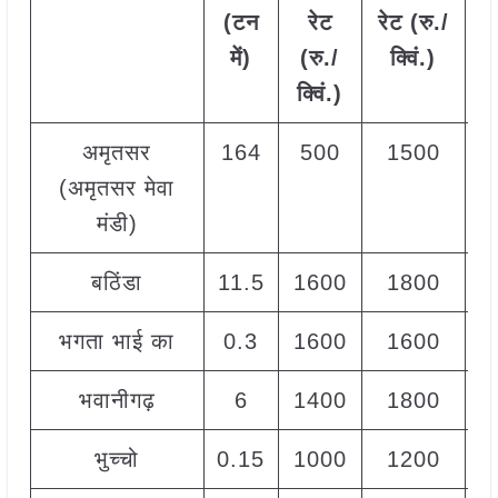
(टन
रेट
रेट (रु./
में)
(रु./
क्विं.)
(
क्विं.)
क्
अमृतसर
164
500
1500
8
(अमृतसर मेवा
मंडी)
बठिंडा
11.5
1600
1800
1
भगता भाई का
0.3
1600
1600
1
भवानीगढ़
6
1400
1800
1
भुच्चो
0.15
1000
1200
1