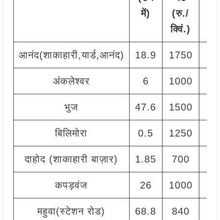
में)
(रु./
क्
क्विं.)
आनंद(शाकाहारी,यार्ड,आनंद)
18.9
1750
2
अंकलेश्वर
6
1000
1
भुज
47.6
1500
2
बिलिमोरा
0.5
1250
2
दाहोद (शाकाहारी बाज़ार)
1.85
700
1
कपड़वंज
26
1000
1
महुवा(स्टेशन रोड)
68.8
840
2