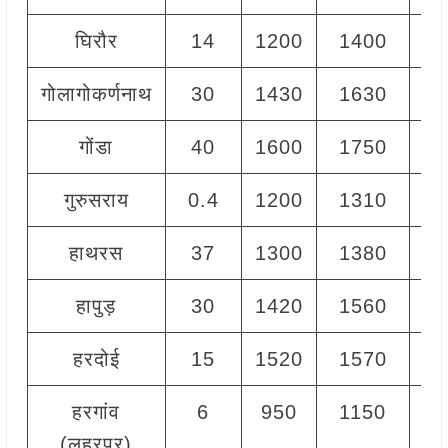
घिरौर
14
1200
1400
13
गोलागोकर्णनाथ
30
1430
1630
15
गोंडा
40
1600
1750
16
गुरुसराय
0.4
1200
1310
12
हाथरस
37
1300
1380
13
हापुड़
30
1420
1560
15
हरदोई
15
1520
1570
15
हरगांव
6
950
1150
10
(लहरपुर)