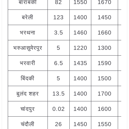
बाराबंकी
82
1550
1670
16
बरेली
123
1400
1450
14
भरथना
3.5
1460
1660
15
भरुआसुमेरपुर
5
1220
1300
12
भरवारी
6.5
1435
1590
15
बिंदकी
5
1400
1500
14
बुलंद शहर
13.5
1400
1700
15
चांदपुर
0.02
1400
1600
15
चंदौली
26
1450
1550
15