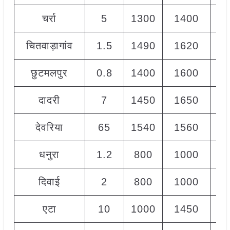
चर्रा
5
1300
1400
13
चितवाड़ागांव
1.5
1490
1620
15
छुटमलपुर
0.8
1400
1600
15
दादरी
7
1450
1650
15
देवरिया
65
1540
1560
15
धनुरा
1.2
800
1000
9
दिवाई
2
800
1000
9
एटा
10
1000
1450
11