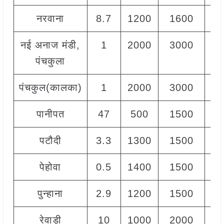
नरवाना
8.7
1200
1600
14
नई अनाज मंडी,
1
2000
3000
25
पंचकुला
पंचकुल(कालका)
1
2000
3000
25
पानीपत
47
500
1500
11
पटौदी
3.3
1300
1500
14
पेहोवा
0.5
1400
1500
15
पुन्हाना
2.9
1200
1500
12
रेवाड़ी
10
1000
2000
15