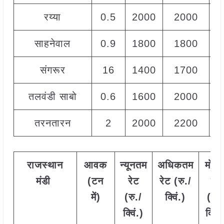
रय्या
0.5
2000
2000
2
साहनेवाल
0.9
1800
1800
1
संगरूर
16
1400
1700
1
तलवंडी साबो
0.6
1600
2000
1
तरनतारन
2
2000
2200
2
राजस्थान
आवक
न्यूनतम
अधिकतम
मोड
मंडी
(टन
रेट
रेट (रु./
रेट
में)
(रु./
क्विं.)
(
रु.
क्विं.)
क्विं.