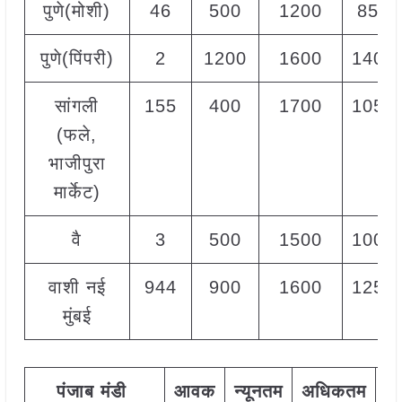
पुणे(मोशी)
46
500
1200
850
पुणे(पिंपरी)
2
1200
1600
1400
सांगली
155
400
1700
1050
(फले,
भाजीपुरा
मार्केट)
वै
3
500
1500
1000
वाशी नई
944
900
1600
1250
मुंबई
पंजाब
मंडी
आवक
न्यूनतम
अधिकतम
म