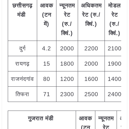
छत्तीसगढ़
आवक
न्यूनतम
अधिकतम
मोडल
मंडी
(टन
रेट
रेट (रु./
रेट
में)
(रु./
क्विं.)
(
रु./
क्विं.)
क्विं.)
दुर्ग
4.2
2000
2200
2100
रायगढ़
15
1800
2000
1900
राजनंदगांव
80
1200
1600
1400
तिफरा
71
2300
2500
2400
गुजरात
मंडी
आवक
न्यूनतम
अध
(टन
रेट
रेट