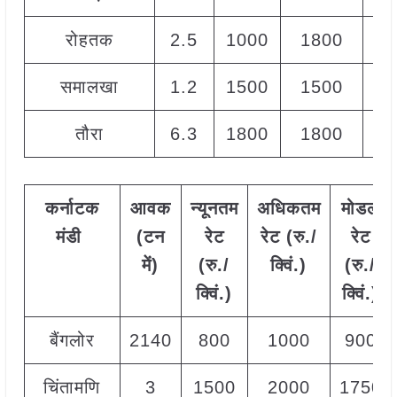
रोहतक
2.5
1000
1800
12
समालखा
1.2
1500
1500
15
तौरा
6.3
1800
1800
18
कर्नाटक
आवक
न्यूनतम
अधिकतम
मोडल
मंडी
(टन
रेट
रेट (रु./
रेट
में)
(रु./
क्विं.)
(
रु./
क्विं.)
क्विं.)
बैंगलोर
2140
800
1000
900
चिंतामणि
3
1500
2000
1750