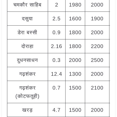
चमकौर साहिब
2
1980
2000
1
दसुया
2.5
1600
1900
1
डेरा बस्सी
0.9
1800
2000
2
दोराहा
2.16
1800
2200
2
दुधनसाधन
0.3
2000
2500
2
गढ़शंकर
12.4
1300
2000
1
गढ़शंकर
0.7
1500
2100
1
(कोटफतूही)
खरड़
4.7
1500
2000
1