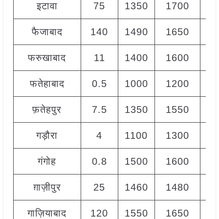
इटावा
75
1350
1700
15
फैजाबाद
140
1490
1650
15
फरुखाबाद
11
1400
1600
15
फतेहाबाद
0.5
1000
1200
10
फ़तेहपुर
7.5
1350
1550
14
गड़ौरा
4
1100
1300
12
गंगोह
0.8
1500
1600
15
ग़ाज़ीपुर
25
1460
1480
14
गाज़ियाबाद
120
1550
1650
16