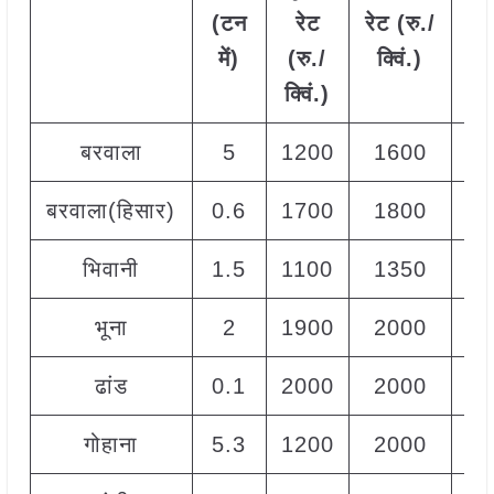
(टन
रेट
रेट (रु./
रे
में)
(रु./
क्विं.)
(
रु
क्विं.)
क्वि
बरवाला
5
1200
1600
14
बरवाला(हिसार)
0.6
1700
1800
17
भिवानी
1.5
1100
1350
12
भूना
2
1900
2000
20
ढांड
0.1
2000
2000
20
गोहाना
5.3
1200
2000
12