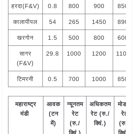
हरदा(F&V)
0.8
800
900
850
कालापीपल
54
265
1450
890
खरगोन
1.5
500
800
600
सागर
29.8
1000
1200
1100
(F&V)
टिमरनी
0.5
700
1000
850
महाराष्ट्र
आवक
न्यूनतम
अधिकतम
मोडल
मंडी
(टन
रेट
रेट (रु./
रेट
में)
(रु./
क्विं.)
(
रु./
क्विं.)
क्विं.)