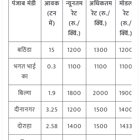
पंजाब
मंडी
आवक
न्यूनतम
अधिकतम
मोडल
(टन
रेट
रेट (रु./
रेट
में)
(रु./
क्विं.)
(
रु./
क्विं.)
क्विं.)
बठिंडा
15
1200
1300
1200
भगत भाई
0.3
1100
1100
1100
का
बिल्गा
1.9
1800
2000
1900
दीनानगर
3.25
1200
1500
1400
दोराहा
2.58
1400
1500
1433