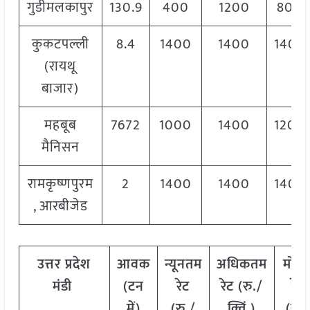
गुडीमलकापुर
130.9
400
1200
800
कुकटपल्ली
8.4
1400
1400
1400
(रायथू
बाजार)
महबूब
7672
1000
1400
1200
मैनिसन
रामकृष्णपुरम
2
1400
1400
1400
, आरबीजेड
उत्तर
प्रदेश
आवक
न्यूनतम
अधिकतम
मोड
मंडी
(टन
रेट
रेट (रु./
रेट
में)
(रु./
क्विं.)
(
रु./