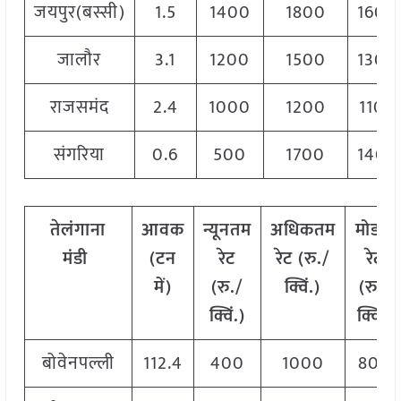
जयपुर(बस्सी)
1.5
1400
1800
1600
जालौर
3.1
1200
1500
1300
राजसमंद
2.4
1000
1200
1100
संगरिया
0.6
500
1700
1400
तेलंगाना
आवक
न्यूनतम
अधिकतम
मोडल
मंडी
(टन
रेट
रेट (रु./
रेट
में)
(रु./
क्विं.)
(
रु./
क्विं.)
क्विं.)
बोवेनपल्ली
112.4
400
1000
800