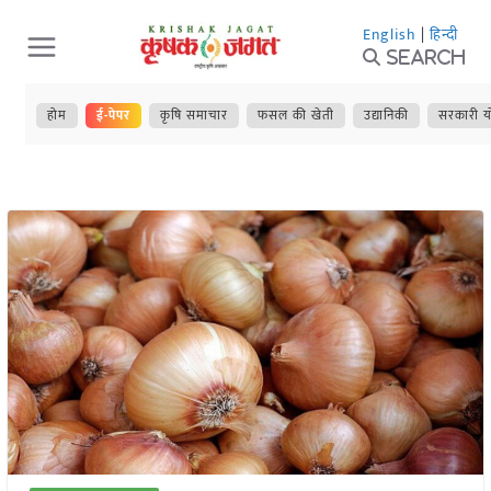
Skip
English
|
हिन्दी
to
Search
content
होम
ई-पेपर
कृषि समाचार
फसल की खेती
उद्यानिकी
सरकारी य