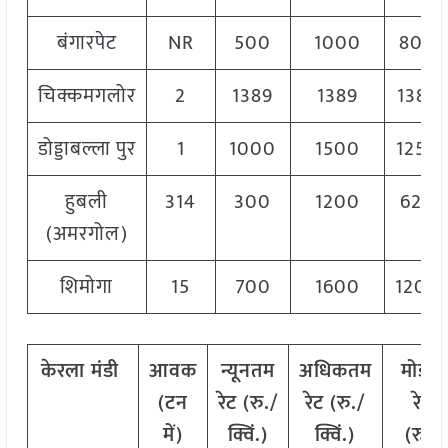
बंगारपेट
NR
500
1000
800
चिक्कमगलोर
2
1389
1389
1389
डोड्डाबल्ला पुर
1
1000
1500
1250
हुबली
314
300
1200
620
(अमरगोल)
शिमोगा
15
700
1600
1200
केरला
मंडी
आवक
न्यूनतम
अधिकतम
मोडल
(टन
रेट (रु./
रेट (रु./
रेट
में)
क्विं.)
क्विं.)
(
रु./