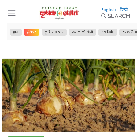
Skip
English
|
हिन्दी
to
Search
content
होम
ई-पेपर
कृषि समाचार
फसल की खेती
उद्यानिकी
सरकारी य